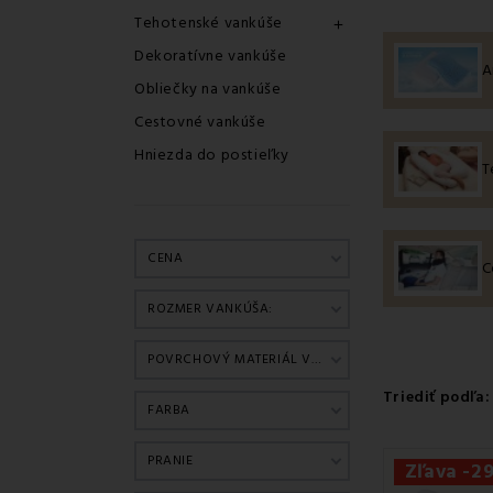
krk, ramená a
Tehotenské vankúše

Správne zvol
Dekoratívne vankúše
Vyberte si
A
Obliečky na vankúše
Na EMI.sk sme 
Cestovné vankúše
stavu
:
Hniezda do postieľky
Anatomické v
T
spánkom.
Vank
Cestovné van
domova.
CENA
Tehotenské
a
C
počas tehotenst
ROZMER VANKÚŠA:
Detské a ro
pokojný detský
POVRCHOVÝ MATERIÁL VANKÚŠA
Dekoračné va
Triediť podľa:
Výplne do v
FARBA
opakovanom po
PRANIE
Materiály,
Zľava -2