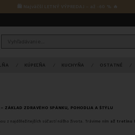
🛍️ Najväčší LETNÝ VÝPREDAJ – až -60 % 🔥
LŇA
KÚPEĽŇA
KUCHYŇA
OSTATNÉ
 – ZÁKLAD ZDRAVÉHO SPÁNKU, POHODLIA A ŠTÝLU
ou z najdôležitejších súčastí nášho života. Trávime ním
až tretinu
práve
vankúš
hrá v tomto procese kľúčovú úlohu. Nie je to len mäkk
.