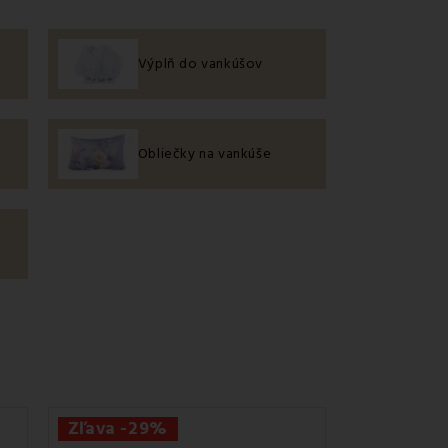
 podporuje celkovú regeneráciu tela aj mysle.
Výplň do vankúšov
 svojich potrieb, preferencií aj zdravotného
u, bolesťami krčnej chrbtice alebo problémami so
Obliečky na vankúše
oru a ortopedický komfort.
lietadlom či vlakom. Poskytujú komfort aj mimo
omáhajú znižovať tlak na telo, zlepšujú spánok
ťatko.
kožku, s hravými motívmi a mäkkou výplňou pre
chalupu. Spojenie estetiky a funkčnosti.
Naše výplne sú antialergické a držia tvar aj po
Zľava -29%