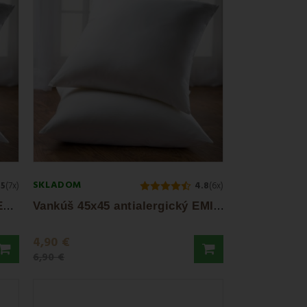
SKLADOM
5
(7x)
4.8
(6x)
V
ankúš 40 x 40 antialergický EMI standard
V
ankúš 45x45 antialergický EMI standard
4,90 €
6,90 €