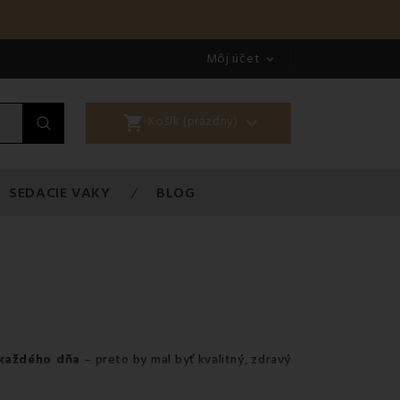
Môj účet

shopping_cart

Košík (prázdny)
SEDACIE VAKY
BLOG
 každého dňa
– preto by mal byť kvalitný, zdravý
ý doplnok pod hlavu – je to
opora pre chrbticu,