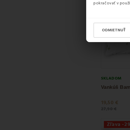
pokračovať v použí
ODMIETNUŤ
SKLADOM
19,50 €
27,90 €
Zľava -2