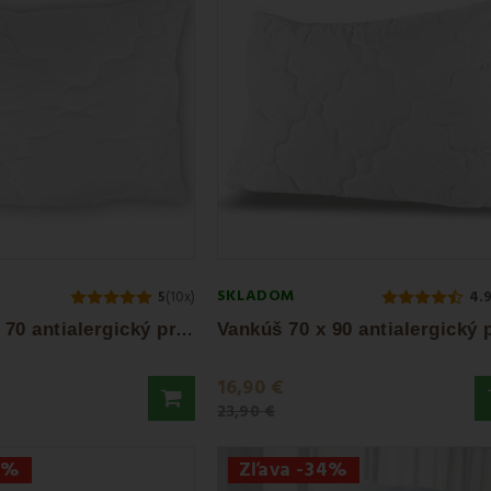
SKLADOM
5
(10x)
4.
V
ankúš 50 x 70 antialergický prešívaný EMI...
16,90 €
23,90 €
0%
Zľava -34%