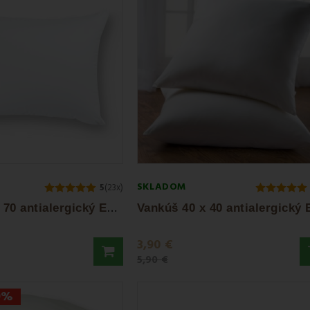
SKLADOM
5
(23x)
V
ankúš 50 x 70 antialergický EMI standard
3,90 €
5,90 €
9%