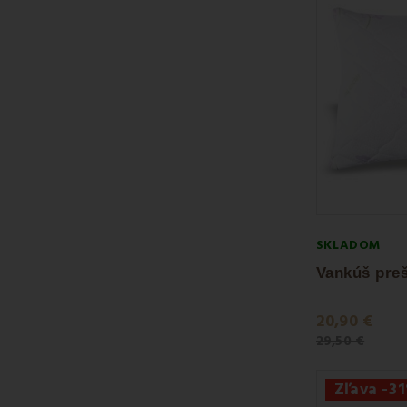
životnému štýl
Vankúše
EMI
s
Vyberte si ten 
Lepší spánok 
SKLADOM
20,90 €
29,50 €
Zľava -3