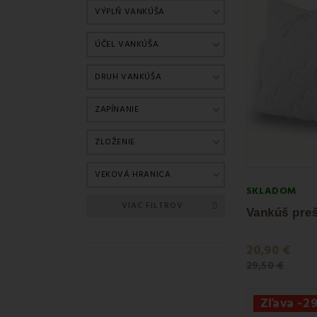
Na kvalite naš
VÝPLŇ VANKÚŠA
✔
So 100 % 
✔
Hypoalergé
ÚČEL VANKÚŠA
✔
Slovenská v
✔
Overené re
DRUH VANKÚŠA
Vankúš
pod
ZAPÍNANIE
Spíte na chrbte
Spíte na boku?
ZLOŽENIE
Spíte na bruch
VEKOVÁ HRANICA
Ako si vyb
SKLADOM
Zvážte 
VIAC FILTROV
Rozhodn
Dôležitá
20,90 €
Pokiaľ 
29,50 €
EMI
vankú
Zľava -2
Kvalitný
vankú