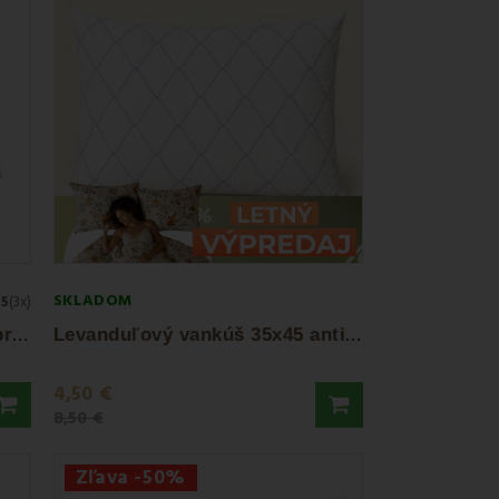
unkčnosťou a dizajnom.
SKLADOM
5
(3x)
V
ankúš 35 x 45 antialergický prešívaný EMI...
L
evanduľový vankúš 35x45 antialergický...
4,50 €
8,50 €
Zľava -50%