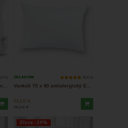
SKLADOM
9
(67x)
5
(45x)
V
ankúš 70 x 90 antialergický prešívaný EMI...
V
ankúš 70 x 90 antialergický EMI standard
13,50 €
18,90 €
Zľava -29%