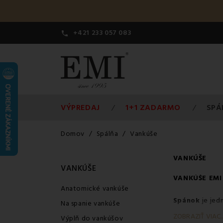
+421 233 057 083

VÝPREDAJ
1+1 ZADARMO
SPÁ
Domov
Spálňa
Vankúše
VANKÚŠE
VANKÚŠE
VANKÚŠE
EMI
Anatomické vankúše
Spánok
je jedn
Na spanie vankúše
a pohodlný. A 
ZOBRAZIŤ VIAC..
Výplň do vankúšov