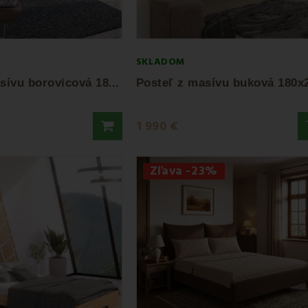
SKLADOM
P
osteľ z masívu borovicová 180x200 cm...
1 990 €
Zľava -23%