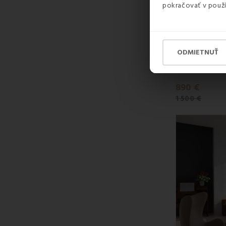
pokračovať v použí
SKLADOM
ODMIETNUŤ
890 €
1 500 €