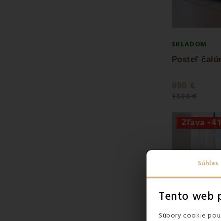
SKLADOM
890 €
1 500 €
Zľava -4
Súhlas
Tento web p
Súbory cookie použ