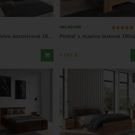
SKLADOM
P
osteľ z masívu borovicová 180x200 cm...
1 945 €