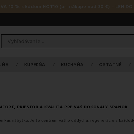
AVA 10 % s kódom HOT10 (pri nákupe nad 30 €) – LEN DO 
LŇA
KÚPEĽŇA
KUCHYŇA
OSTATNÉ
FORT, PRIESTOR A KVALITA PRE VÁŠ DOKONALÝ SPÁNOK
 len kus nábytku. Je to centrum vášho oddychu, regenerácie a každo
oc. Je to priestor, kde si telo aj myseľ každodenne doprajú zaslúže
.