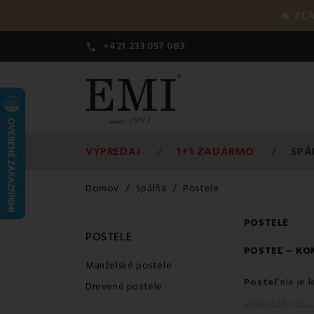
🔥 ZĽ
+421 233 057 083

VÝPREDAJ
1+1 ZADARMO
SPÁ
Domov
Spálňa
Postele
POSTELE
POSTELE
POSTEĽ
– KOM
Manželské postele
Posteľ
nie je
Drevené postele
kde strávite n
ZOBRAZIŤ VIAC..