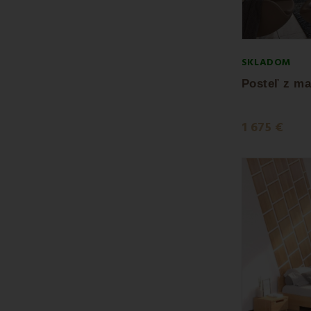
SKLADOM
1 675 €