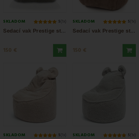
SKLADOM
SKLADOM
5
(1x)
5
(1x)
S
edací vak Prestige stolička sivá EMI
S
edací vak Prestige stolička hnedá EMI
150 €
150 €
SKLADOM
SKLADOM
5
(1x)
5
(1x)