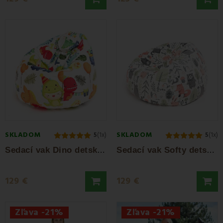
SKLADOM
SKLADOM
5
(1x)
5
(1x)
S
edací vak Dino detský EMI
S
edací vak Softy detský EMI
129 €
129 €
Zľava -21%
Zľava -21%