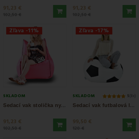
91,23 €
91,23 €
102,50 €
102,50 €
Zľava -11%
Zľava -17%
SKLADOM
SKLADOM
5
(8x)
S
edací vak stolička nylonová ružová EMI
S
edací vak futbalová lopta bielo-čierna EMI
91,23 €
99,50 €
102,50 €
120 €