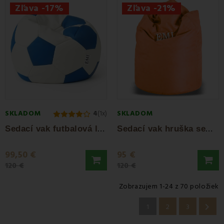
Zľava -17%
Zľava -21%
SKLADOM
SKLADOM
4
(1x)
S
edací vak futbalová lopta bielomodrá EMI
S
edací vak hruška semišová tehlová EMI
99,50 €
95 €
120 €
120 €
Zobrazujem 1-24 z 70 položiek

1
2
3