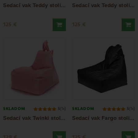
S
edací vak Teddy stolička béžová EMI
S
edací vak Teddy stolička sivá EMI
125 €
125 €
SKLADOM
SKLADOM
5
(1x)
5
(1x)
S
edací vak Twinki stolička ružová EMI
S
edací vak Fargo stolička čierna EMI
129 €
125 €