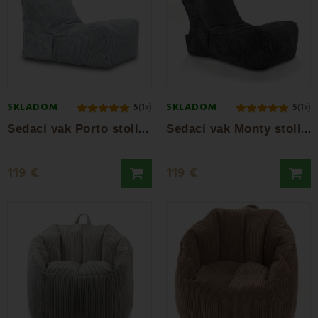
SKLADOM
SKLADOM
5
(1x)
5
(1x)
S
edací vak Porto stolička sivá EMI
S
edací vak Monty stolička tmavosivá EMI
119 €
119 €