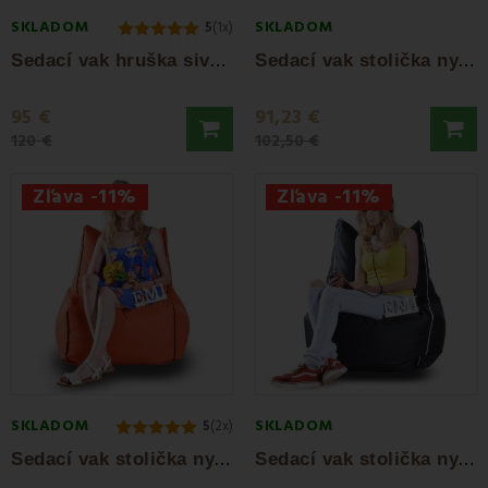
SKLADOM
SKLADOM
5
(1x)
S
edací vak hruška sivá EMI
S
edací vak stolička nylonová červená EMI
95 €
91,23 €
120 €
102,50 €
Zľava -11%
Zľava -11%
SKLADOM
SKLADOM
5
(2x)
S
edací vak stolička nylonová oranžová EMI
S
edací vak stolička nylonová čierna EMI