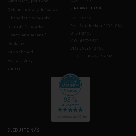
Reklamačný poriadok
FIREMNÉ ÚDAJE
Ochrana osobných údajov
Obchodné podmienky
EMI EU s.r.o.
Pod Švabľovkou 2100, 083
Najčastejšie otázky
01 Sabinov
Overovanie recenzií
IČO: 46726608
Predajne
DIČ: 2023542455
Veľkoobchod
IČ DPH: SK 2023542455
Mapa stránky
Kariéra
SLEDUJTE NÁS