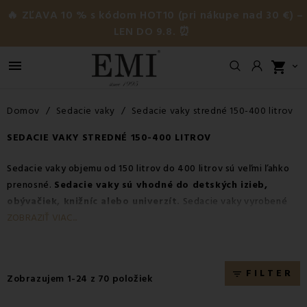
🔥 ZĽAVA 10 % s kódom HOT10 (pri nákupe nad 30 €) –
LEN DO 9.8. ⏰

shopping_cart

Domov
Sedacie vaky
Sedacie vaky stredné 150-400 litrov
SEDACIE VAKY STREDNÉ 150-400 LITROV
Sedacie vaky objemu od 150 litrov do 400 litrov sú veľmi ľahko
prenosné.
Sedacie vaky sú vhodné do detských izieb,
obývačiek, knižníc alebo univerzít.
Sedacie vaky vyrobené
z eko kože a nylonu sú skvelým spoločníkom na terasu, alebo
ZOBRAZIŤ VIAC...
k bazénu.
FILTER
filter_list
Zobrazujem 1-24 z 70 položiek