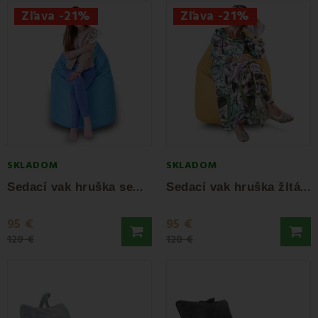
Zľava -21%
Zľava -21%
SKLADOM
SKLADOM
S
edací vak hruška semišová modrá EMI
S
edací vak hruška žltá ekokoža EMI
95 €
95 €
120 €
120 €