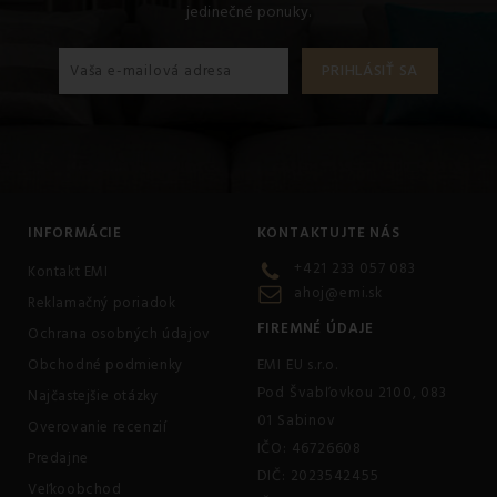
jedinečné ponuky.
INFORMÁCIE
KONTAKTUJTE NÁS
+421 233 057 083
Kontakt EMI
ahoj@emi.sk
Reklamačný poriadok
FIREMNÉ ÚDAJE
Ochrana osobných údajov
Obchodné podmienky
EMI EU s.r.o.
Pod Švabľovkou 2100, 083
Najčastejšie otázky
01 Sabinov
Overovanie recenzií
IČO: 46726608
Predajne
DIČ: 2023542455
Veľkoobchod