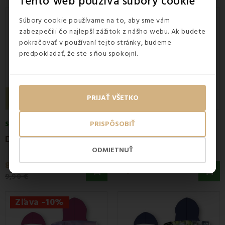
Tento web používa súbory cookie
Zľava -10%
Súbory cookie používame na to, aby sme vám
zabezpečili čo najlepší zážitok z nášho webu. Ak budete
pokračovať v používaní tejto stránky, budeme
predpokladať, že ste s ňou spokojní.
PRIJAŤ VŠETKO
PRISPÔSOBIŤ
SKLADOM
SKLADOM
D
etské pončo Unicorn FARO
Ž
upan z mikrovlákna biely FARO
ODMIETNUŤ
8,90 €
25,90 €
9,90 €
Zľava -10%