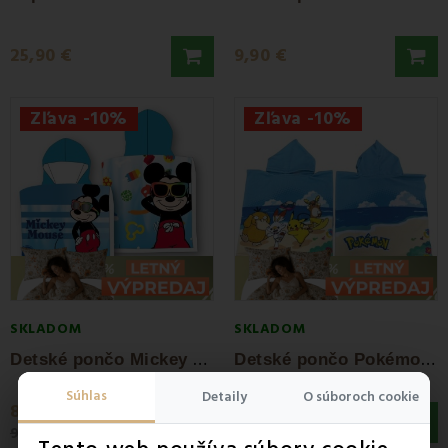
25,90 €
9,90 €
Zľava -10%
Zľava -10%
SKLADOM
SKLADOM
D
etské pončo Mickey Mouse FARO
D
etské pončo Pokémon pláž FARO
Súhlas
Detaily
O súboroch cookie
8,90 €
8,90 €
9,90 €
9,90 €