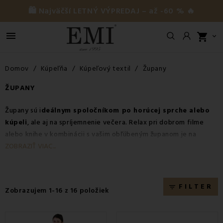
🛍️ Najväčší LETNÝ VÝPREDAJ – až -60 % 🔥

shopping_cart

Domov
Kúpeľňa
Kúpeľový textil
Župany
ŽUPANY
Župany sú i
deálnym spoločníkom po horúcej sprche alebo
kúpeli
, ale aj na spríjemnenie večera. Relax pri dobrom filme
alebo knihe v kombinácii s vašim obľúbeným županom je na
nezaplatenie. Okrem iného pekný župan ulahodí aj vášmu oku.
ZOBRAZIŤ VIAC...
Župany z našej ponuky
sú príjemné na dotyk, hebké a
dokonale vás zahrejú
. Vyberte si z rôznych farieb a
materiálov.
FILTER
filter_list
Zobrazujem 1-16 z 16 položiek