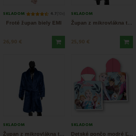
SKLADOM
SKLADOM
4.7
(10x)
Ž
upan z mikrovlákna tmavosivý FARO
Froté župan biely EMI
26,90 €
25,90 €
SKLADOM
SKLADOM
Ž
upan z mikrovlákna tmavomodrý FARO
D
etské pončo modré Ľadové kráľovstvo FARO