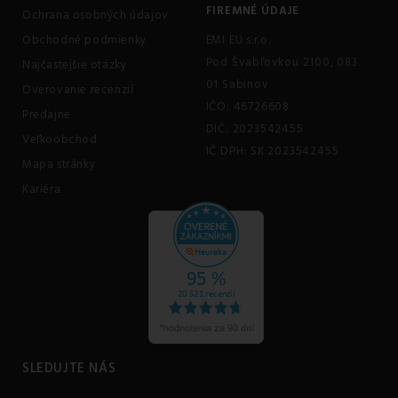
FIREMNÉ ÚDAJE
Ochrana osobných údajov
Obchodné podmienky
EMI EU s.r.o.
Pod Švabľovkou 2100, 083
Najčastejšie otázky
01 Sabinov
Overovanie recenzií
IČO: 46726608
Predajne
DIČ: 2023542455
Veľkoobchod
IČ DPH: SK 2023542455
Mapa stránky
Kariéra
SLEDUJTE NÁS