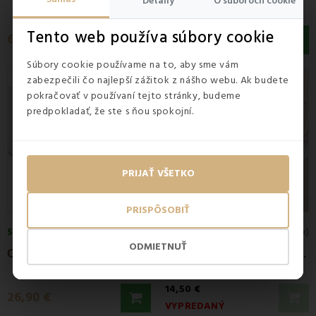
Detaily
O súboroch cookie
Tento web používa súbory cookie
6,55 €
9,50 €
Súbory cookie používame na to, aby sme vám
zabezpečili čo najlepší zážitok z nášho webu. Ak budete
pokračovať v používaní tejto stránky, budeme
predpokladať, že ste s ňou spokojní.
PRIJAŤ VŠETKO
PRISPÔSOBIŤ
SKLADOM
4.9
(12x)
5
(1x)
ODMIETNUŤ
C
hránič na matrac nepremokavý biely EMI
P
lachta posteľná nepremokavá krémová s...
14,50 €
26,90 €
VYPREDANÝ