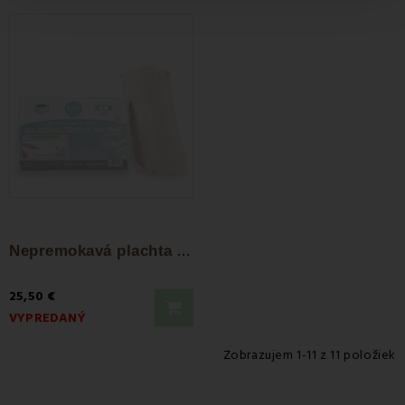
N
epremokavá plachta s gumičkou po obvode...
25,50 €
VYPREDANÝ
Zobrazujem 1-11 z 11 položiek