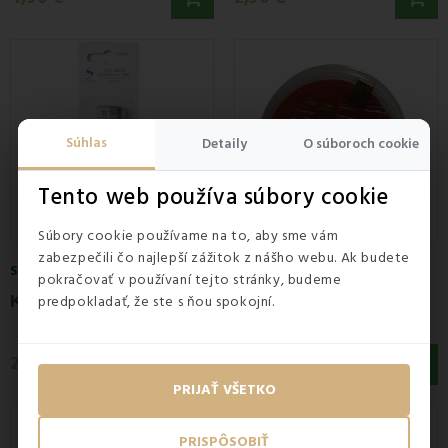
Súhlas
Detaily
O súboroch cookie
Tento web používa súbory cookie
Súbory cookie používame na to, aby sme vám
zabezpečili čo najlepší zážitok z nášho webu. Ak budete
SKLADOM
SKLADOM
pokračovať v používaní tejto stránky, budeme
K
rajčírsky meter 150 cm
predpokladať, že ste s ňou spokojní.
Sada ihiel na šitie
2,50 €
1,70 €
PRIJAŤ VŠETKO
PRISPÔSOBIŤ