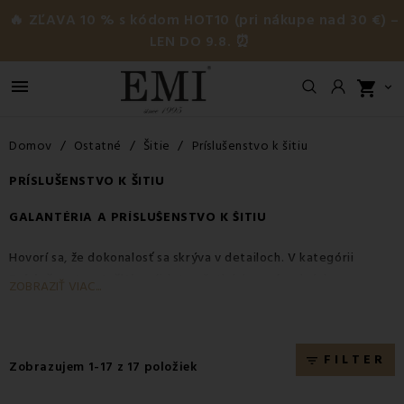
🔥 ZĽAVA 10 % s kódom HOT10 (pri nákupe nad 30 €) –
LEN DO 9.8. ⏰

shopping_cart

Domov
Ostatné
Šitie
Príslušenstvo k šitiu
PRÍSLUŠENSTVO K ŠITIU
GALANTÉRIA A PRÍSLUŠENSTVO K ŠITIU
Hovorí sa, že dokonalosť sa skrýva v detailoch. V kategórii
Príslušenstvo k šitiu
nájdete všetkých nenápadných, no
ZOBRAZIŤ VIAC...
nevyhnutných pomocníkov, bez ktorých sa nezaobíde žiadne
šitie
ani domáca oprava. Či už ste profesionálna krajčírka, alebo
potrebujete len rýchlo prišiť gombík, ponúkame vám
kvalitné
FILTER
filter_list
príslušenstvo
, na ktoré sa môžete spoľahnúť.
Zobrazujem 1-17 z 17 položiek
Naša ponuka je zameraná na
funkčnosť a trvácnosť
. Vieme, že