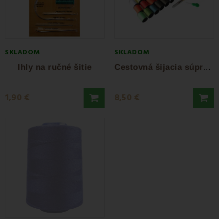
SKLADOM
SKLADOM
C
estovná šijacia súprava
Ihly na ručné šitie
1,90 €
8,50 €