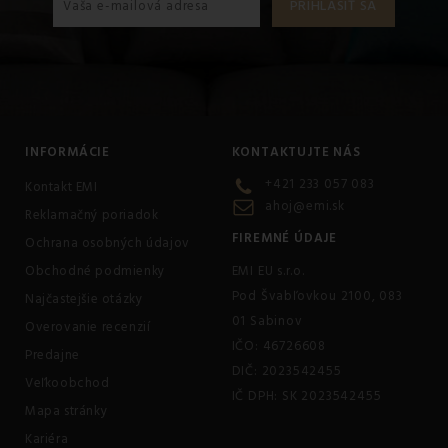
INFORMÁCIE
KONTAKTUJTE NÁS
+421 233 057 083
Kontakt EMI
ahoj@emi.sk
Reklamačný poriadok
FIREMNÉ ÚDAJE
Ochrana osobných údajov
Obchodné podmienky
EMI EU s.r.o.
Pod Švabľovkou 2100, 083
Najčastejšie otázky
01 Sabinov
Overovanie recenzií
IČO: 46726608
Predajne
DIČ: 2023542455
Veľkoobchod
IČ DPH: SK 2023542455
Mapa stránky
Kariéra