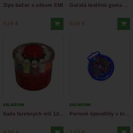
G
uľatá textilná guma čierna 3 mm
Zips bežec s uškom EMI
0,50 €
0,50 €
SKLADOM
SKLADOM
S
ada farebných nití 12 ks
P
erlové špendlíky v krabičke 0,6x36 mm
4,90 €
2,50 €