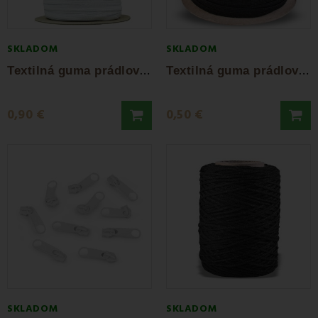
SKLADOM
SKLADOM
T
extilná guma prádlová biela šírka 1cm
T
extilná guma prádlová čierna šírka 5 mm
0,90 €
0,50 €
SKLADOM
SKLADOM