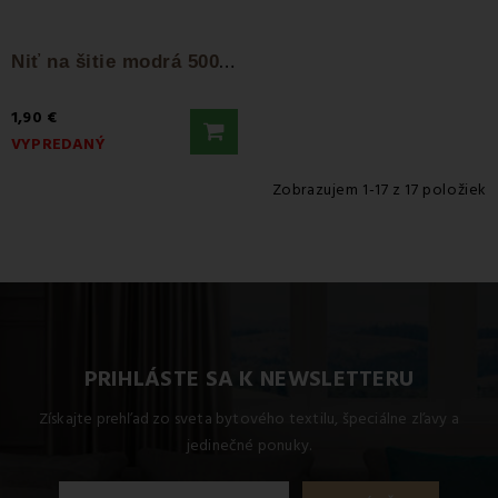
N
iť na šitie modrá 5000m DMC
1,90 €
VYPREDANÝ
Zobrazujem 1-17 z 17 položiek
PRIHLÁSTE SA K NEWSLETTERU
Získajte prehľad zo sveta bytového textilu, špeciálne zľavy a
jedinečné ponuky.