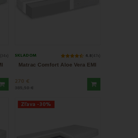
itu spracovania, certifikované materiály a vašu
nkčnosť aj pri záťaži do 150 kg
.
SKLADOM
(34x)
4.8
(47x)
MI
Matrac Comfort Aloe Vera EMI
270 €
385,50 €
Zľava -30%