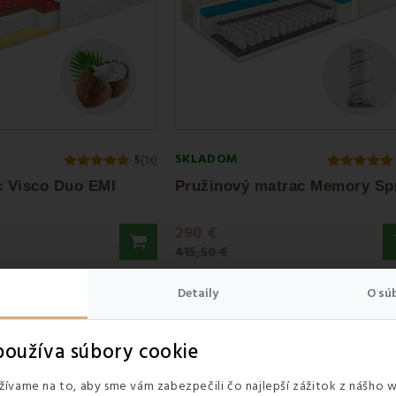
SKLADOM
5
(1x)
c Visco Duo EMI
290 €
415,50 €
Detaily
O sú
9%
Zľava -30%
oužíva súbory cookie
ívame na to, aby sme vám zabezpečili čo najlepší zážitok z nášho 