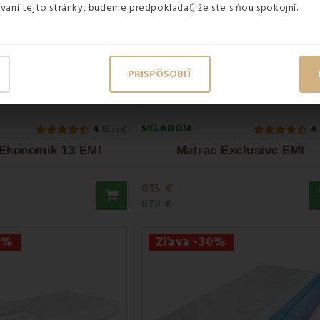
vaní tejto stránky, budeme predpokladať, že ste s ňou spokojní.
PRISPÔSOBIŤ
SKLADOM
4.6
(28x)
4
 Ekonomik 13 EMI
Matrac Exclusive EMI
615 €
878 €
0%
Zľava -30%