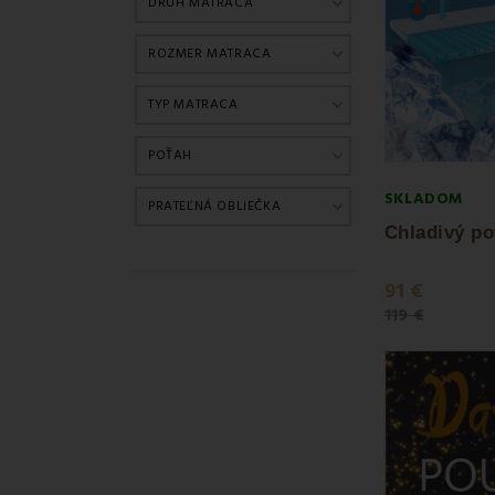
DRUH MATRACA
✔
Rozmery 
ROZMER MATRACA
Matrac 90 × 
Matrac 140 ×
TYP MATRACA
Matrac 160 ×
Matrac 180 ×
POŤAH
A navyše
matr
SKLADOM
✔
Pre deti
PRATEĽNÁ OBLIEČKA
chrbtice
Zdravotné 
91 €
Mnohé z naši
119 €
plesní a bakt
zvýšenou citliv
Hygiena a 
Väčšina
matra
ochranný chrá