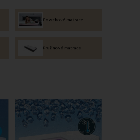
u chrbtice a dlhú životnosť.
Povrchové matrace
 Zlý
matrac
vám môže spôsobiť
bolesti chrbta,
soké – a právom.
Pružinové matrace
á priedušnosť
ce