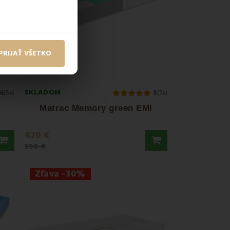
PRIJAŤ VŠETKO
SKLADOM
.6
(5x)
5
(7x)
Matrac Memory green EMI
420 €
598 €
Zľava -30%