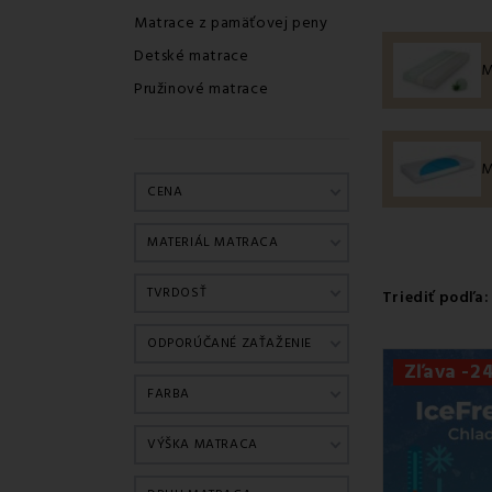
pohodu
. V EM
Matrace z pamäťovej peny
Kvalitný
m
Detské matrace
M
Spánok ovplyvň
Pružinové matrace
krku, hlavy, 
Naopak, kvalit
udrží
chrbticu
M
rozloží tlak 
CENA
umožní
uvoľne
podporí zdrav
MATERIÁL MATRACA
a zlepší
celkov
TVRDOSŤ
Triediť podľa:
Čo všetko 
✔
Rôzne ty
ODPORÚČANÉ ZAŤAŽENIE
Zľava -
PUR pena
– ľa
FARBA
Pamäťová pe
Pružinové ma
VÝŠKA MATRACA
Vrchné (topp
✔
Rôzne tv