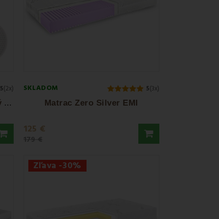
SKLADOM
5
(2x)
5
(3x)
M
atrac Comfort Antidekubitný EMI
Matrac Zero Silver EMI
125 €
179 €
Zľava -30%