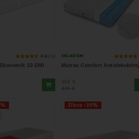
SKLADOM
4.6
(22x)
 Ekonomik 10 EMI
350 €
499 €
0%
Zľava -30%