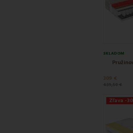
SKLADOM
Pružinov
309 €
439,50 €
Zľava -3