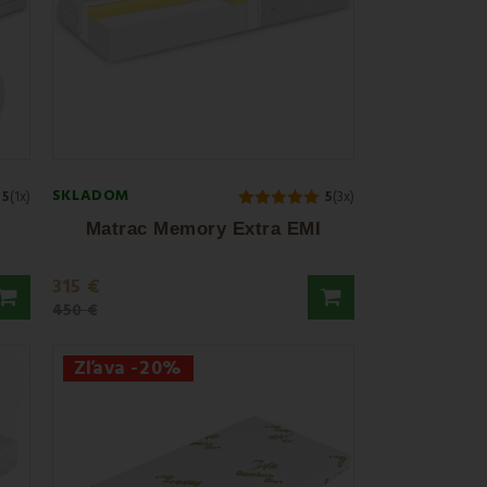
SKLADOM
5
(1x)
5
(3x)
Matrac Memory Extra EMI
315 €
450 €
Zľava -20%