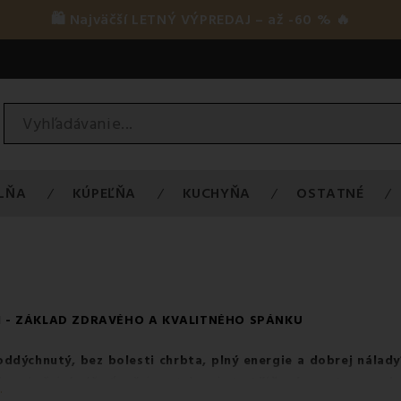
🛍️ Najväčší LETNÝ VÝPREDAJ – až -60 % 🔥
LŇA
KÚPEĽŇA
KUCHYŇA
OSTATNÉ
 - ZÁKLAD ZDRAVÉHO A KVALITNÉHO SPÁNKU
ddýchnutý, bez bolesti chrbta, plný energie a dobrej nálady
len obyčajná súčasť vašej postele – je to
kľúčový prvok pre zdr
.