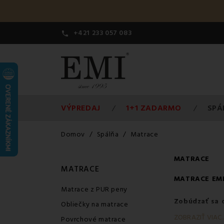
+421 233 057 083

VÝPREDAJ
1+1 ZADARMO
SPÁ
Domov
Spálňa
Matrace
MATRACE
MATRACE
MATRACE
EMI
Matrace z PUR peny
Zobúdzať sa o
Obliečky na matrace
Matrac
nie je 
ZOBRAZIŤ VIAC..
Povrchové matrace