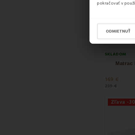
pokračovať v použí
ODMIETNUŤ
SKLADOM
Matrac
169 €
239 €
Zľava -3