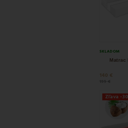
SKLADOM
Matrac
140 €
199 €
Zľava -3