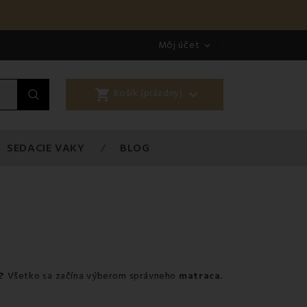
Môj účet

shopping_cart

Košík (prázdny)
SEDACIE VAKY
BLOG
?
Všetko sa začína výberom správneho
matraca.
avý spánok, fyzickú regeneráciu a psychickú