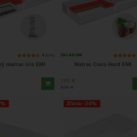
SKLADOM
4.5
(4x)
ý matrac Iris EMI
Matrac Coco Hard EMI
299 €
430 €
0%
Zľava -20%