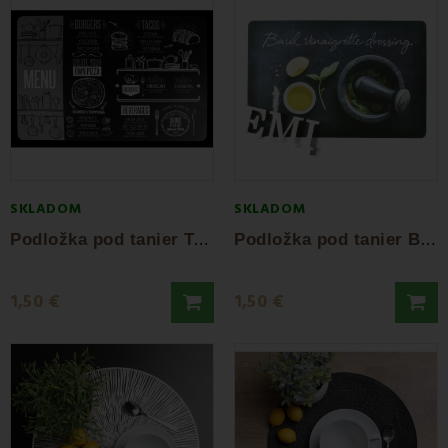
SKLADOM
SKLADOM
P
odložka pod tanier Tacos
P
odložka pod tanier Bazalka
1,50 €
1,50 €