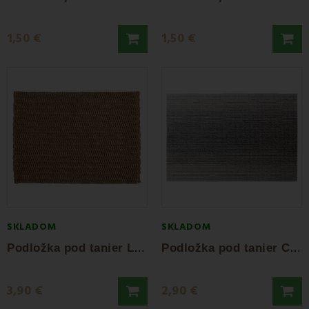
1,50 €
1,50 €
SKLADOM
SKLADOM
P
odložka pod tanier Latin 45x30 cm
P
odložka pod tanier Collie 45x30 cm
3,90 €
2,90 €