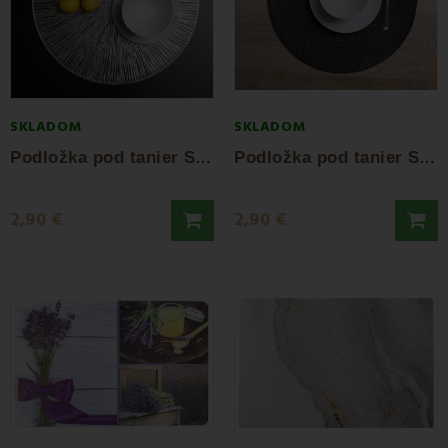
SKLADOM
SKLADOM
P
odložka pod tanier SPIN
P
odložka pod tanier Splot
2,90 €
2,90 €