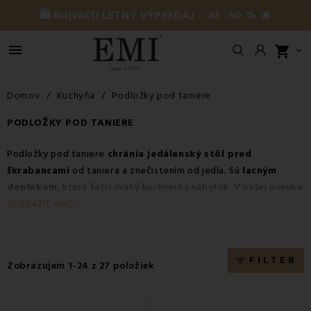
🛍️ Najväčší LETNÝ VÝPREDAJ – až -60 % 🔥

shopping_cart

Domov
Kuchyňa
Podložky pod taniere
PODLOŽKY POD TANIERE
Podložky pod taniere
chránia jedálenský stôl pred
škrabancami
od taniera a znečistením od jedla. Sú
lacným
doplnkom
, ktorý šetrí drahý kuchynský nábytok. V našej ponuke
nájdete plastové podložky a podložky pod taniere vyrobené z
ZOBRAZIŤ VIAC...
prírodných materiálov.
FILTER
filter_list
Zobrazujem 1-24 z 27 položiek