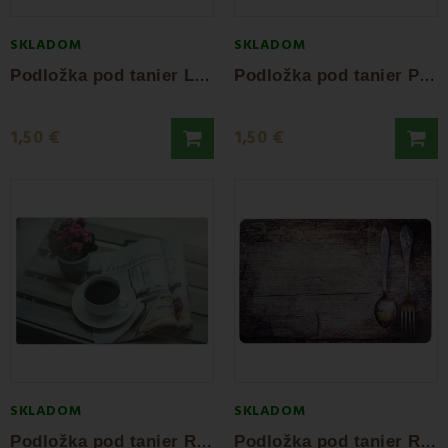
SKLADOM
SKLADOM
P
odložka pod tanier Lavanta
P
odložka pod tanier Pamesa
1,50 €
1,50 €
SKLADOM
SKLADOM
P
odložka pod tanier Relax
P
odložka pod tanier Rustica