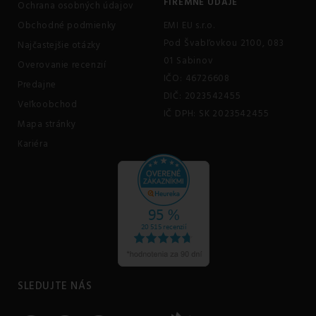
FIREMNÉ ÚDAJE
Ochrana osobných údajov
Obchodné podmienky
EMI EU s.r.o.
Pod Švabľovkou 2100, 083
Najčastejšie otázky
01 Sabinov
Overovanie recenzií
IČO: 46726608
Predajne
DIČ: 2023542455
Veľkoobchod
IČ DPH: SK 2023542455
Mapa stránky
Kariéra
SLEDUJTE NÁS