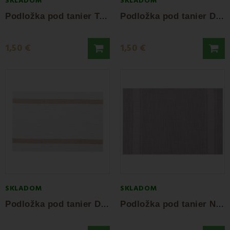
SKLADOM
SKLADOM
P
odložka pod tanier Teres
P
odložka pod tanier Dracena
1,50 €
1,50 €
SKLADOM
SKLADOM
P
odložka pod tanier Direct béžová 45x30 cm
P
odložka pod tanier Nude 45x30 cm