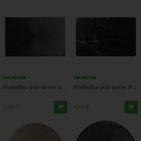
SKLADOM
SKLADOM
P
odložka pod tanier Venom 45x30 cm
P
odložka pod tanier Portoro
2,90 €
1,50 €