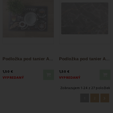
P
odložka pod tanier Americano
P
odložka pod tanier Antas
1,50 €
1,50 €
VYPREDANÝ
VYPREDANÝ
Zobrazujem 1-24 z 27 položiek

1
2