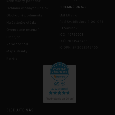
Reklamačný poriadok
FIREMNÉ ÚDAJE
Ochrana osobných údajov
Obchodné podmienky
EMI EU s.r.o.
Pod Švabľovkou 2100, 083
Najčastejšie otázky
01 Sabinov
Overovanie recenzií
IČO: 46726608
Predajne
DIČ: 2023542455
Veľkoobchod
IČ DPH: SK 2023542455
Mapa stránky
Kariéra
SLEDUJTE NÁS