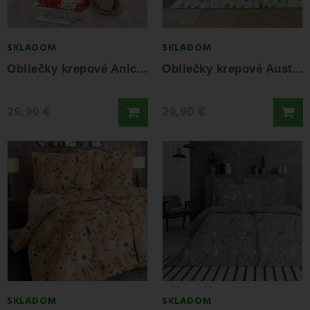
SKLADOM
SKLADOM
O
bliečky krepové Anica EMI
O
bliečky krepové Austin EMI
29,90 €
29,90 €
SKLADOM
SKLADOM