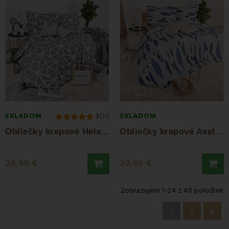
SKLADOM
SKLADOM
5
(1x)
O
bliečky krepové Helsinky EMI
O
bliečky krepové Axel EMI
28,90 €
29,90 €
Zobrazujem 1-24 z 40 položiek

1
2