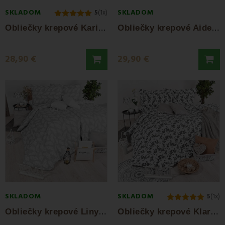
SKLADOM
SKLADOM
5
(1x)
O
bliečky krepové Karin EMI
O
bliečky krepové Aiden EMI
28,90 €
29,90 €
SKLADOM
SKLADOM
5
(1x)
O
bliečky krepové Linyi sivé EMI
O
bliečky krepové Klarissa EMI