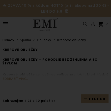
🔥 ZĽAVA 10 % s kódom HOT10 (pri nákupe nad 30 €) –
LEN DO 9.8. ⏰

shopping_cart

Domov
Spálňa
Obliečky
Krepové obliečky
KREPOVÉ OBLIEČKY
KREPOVÉ OBLIEČKY
– POHODLIE BEZ ŽEHLENIA A SO
ŠTÝLOM
Krepové obliečky
sú ideálnou voľbou pre tých, ktorí hľadajú
ZOBRAZIŤ VIAC...
komfort, praktickosť a krásny dizajn
v jednom. Vyrobené
na
Slovensku
z kvalitnej
100 % bavlny
značiek
Domestic alebo
Don
, v krepovej úprave s gramážou
135 g/m²
, ponúkajú
vlastnosti porovnateľné s klasickými bavlnenými obliečkami, no s
FILTER
filter_list
Zobrazujem 1-24 z 40 položiek
jednou obrovskou výhodou –
nemusia sa žehliť
.