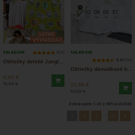
02
08
05
36
dní
hodín
min.
sek.
SKLADOM
SKLADOM
5
(1x)
4.8
(132x)
O
bliečky detské Jungle zelené EMI
O
bliečky damaškové biele EMI
9,90 €
15,50 €
21,90 €
51,50 €
Zobrazujem 1-24 z 485 položiek
…

1
2
3
21