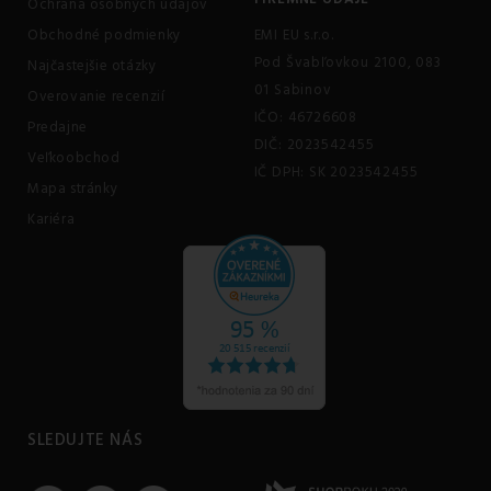
Ochrana osobných údajov
Obchodné podmienky
EMI EU s.r.o.
Pod Švabľovkou 2100, 083
Najčastejšie otázky
01 Sabinov
Overovanie recenzií
IČO: 46726608
Predajne
DIČ: 2023542455
Veľkoobchod
IČ DPH: SK 2023542455
Mapa stránky
Kariéra
SLEDUJTE NÁS