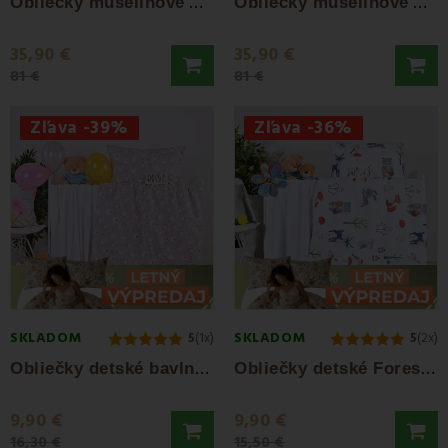
O
bliečky mušelínové Alanis EMI
O
bliečky mušelínové Azure EMI
35,90 €
35,90 €
81 €
81 €
Zľava -39%
Zľava -36%
SKLADOM
SKLADOM
5
(1x)
5
(2x)
O
bliečky detské bavlnené Zajačiky EMI
O
bliečky detské Forest EMI
9,90 €
9,90 €
16,30 €
15,50 €