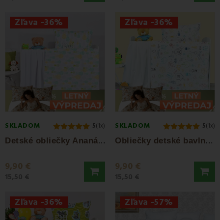
Zľava -36%
Zľava -36%
SKLADOM
SKLADOM
5
(1x)
5
(1x)
D
etské obliečky Ananás EMI
O
bliečky detské bavlnené Happy biele EMI
9,90 €
9,90 €
15,50 €
15,50 €
Zľava -36%
Zľava -57%