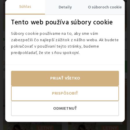
Súhlas
Detaily
O súboroch cookie
Tento web používa súbory cookie
Súbory cookie používame na to, aby sme vám
SKLADOM
SKLADOM
5
(1x)
5
(1x)
zabezpečili čo najlepší zážitok z nášho webu. Ak budete
pokračovať v používaní tejto stránky, budeme
O
bliečky MARIET satén 140x200 + 70x90 EMI
O
bliečky Manila satén 140x200 + 70x90 EMI
predpokladať, že ste s ňou spokojní.
22,90 €
22,90 €
46,50 €
46,50 €
PRIJAŤ VŠETKO
Zľava -51%
Zľava -56%
PRISPÔSOBIŤ
ODMIETNUŤ