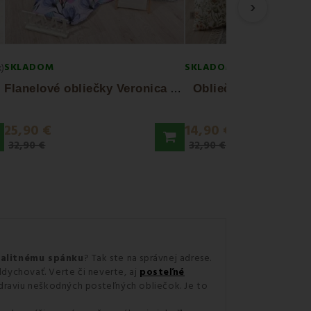
›
SKLADOM
SKLADOM
x)
F
lanelové obliečky Veronica EMI
Obliečky bavlnené 
25,90 €
14,90 €
32,90 €
32,90 €
alitnému spánku
? Tak ste na správnej adrese.
dychovať. Verte či neverte, aj
posteľné
zdraviu neškodných posteľných obliečok. Je to