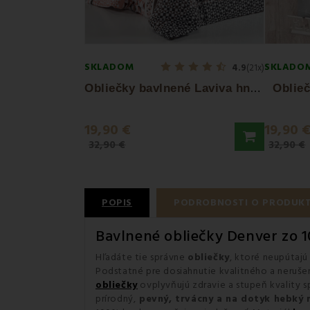
SKLADOM
SKLADO
4.9
(21x)
O
bliečky bavlnené Laviva hnedé EMI
Oblie
19,90 €
19,90 
32,90 €
32,90 €
POPIS
PODROBNOSTI O PRODUK
Bavlnené obliečky Denver zo
Hľadáte tie správne
obliečky
, ktoré neupútajú 
Podstatné pre dosiahnutie kvalitného a neruš
obliečky
ovplyvňujú zdravie a stupeň kvality 
prírodný,
pevný, trvácny a na dotyk hebký 