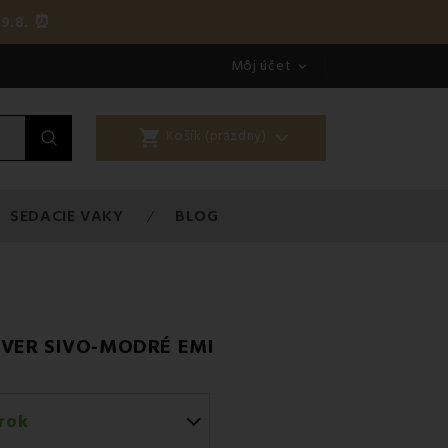
9.8. ⏰
Môj účet

shopping_cart

Košík (prázdny)
SEDACIE VAKY
BLOG
NVER SIVO-MODRÉ EMI
rok