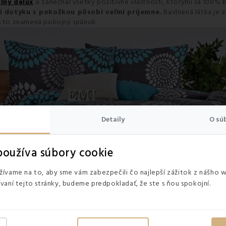
lny delux
si zanechal všetky pozitívne vlastnosti, ktorými sa 100% 
i dotyku s pokožkou pôsobí veľmi príjemne.
Bavlnená látka je a
ás to znamená pokojný spánok.
Detaily
O sú
oužíva súbory cookie
ívame na to, aby sme vám zabezpečili čo najlepší zážitok z nášho 
vaní tejto stránky, budeme predpokladať, že ste s ňou spokojní.