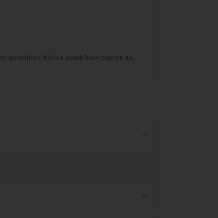
ých gombíkov. Počet gombíkov: paplón 4x,
keyboard_arrow_down
keyboard_arrow_down