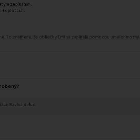
utým zapínaním.
h teplotách.
rdne. To znamená, že obliečky Emi sa zapínajú pomocou umelohmotn
yrobený?
álu: Bavlna delux.