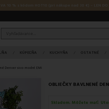
AVA 10 % s kódom HOT10 (pri nákupe nad 30 €) – LEN DO 
LŇA
KÚPEĽŇA
KUCHYŇA
OSTATNÉ
ené Denver sivo-modré EMI
OBLIEČKY BAVLNENÉ DE
Skladom. Môžete mať:
Uto