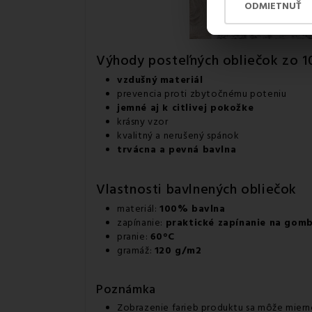
ODMIETNUŤ
Výhody posteľných obliečok zo 1
vzdušný materiál
prevencia proti zbytočnému poteniu
jemné aj k citlivej pokožke
krásny vzor
kvalitný a nerušený spánok
trvácna a pevná bavlna
Vlastnosti bavlnených obliečok
materiál:
100% bavlna
zapínanie:
praktické zapínanie na gomb
pranie:
60°C
gramáž:
120 g/m2
Poznámka
Zobrazenie farieb produktu sa môže mierne 