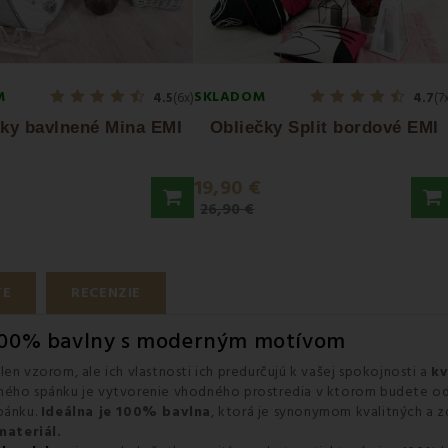
M
SKLADOM
4.5
(6x)
4.7
(7
čky bavlnené Mina EMI
Obliečky Split bordové EMI
€
19,90 €
26,90 €
TE
RECENZIE
 100% bavlny s moderným motívom
len vzorom, ale ich vlastnosti ich predurčujú k vašej spokojnosti a
kv
eného spánku je vytvorenie vhodného prostredia v ktorom budete od
spánku.
Ideálna je 100% bavlna
, ktorá je synonymom kvalitných a 
materiál.