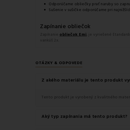
Odporúčame obliečky prať naruby so zapn
Sušenie v sušičke odporúčame pri najnižšíc
Zapínanie obliečok
Zapínanie
obliečok Emi
, je vyriešené štanda
vankúš 2x.
OTÁZKY & ODPOVEDE
Z akého materiálu je tento produkt v
Tento produkt je vyrobený z kvalitného materi
Aký typ zapínania má tento produkt?