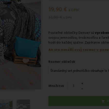
Utorok 11.08
-
Doručenie kuri
19,90 €
Utorok 11.08
-
Vyzdvihnutie na
s DPH
32,90 €
Utorok 11.08
-
Osobný odber 
s DPH
Utorok 11.08
-
Osobný odber 
Posteľné obliečky Denver sú
vyroben
Streda 12.08
-
Packeta doruče
svojou jemnosťou, trvácnosťou a fare
hodí do každej spálne. Zapínanie obli
Ak ste nenašli svoj rozmer v ponu
Rozmer obliečok
+
Množstvo
-
P
