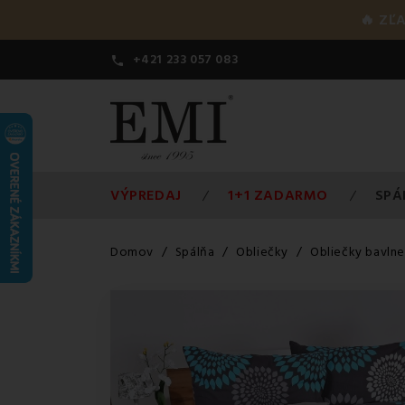
🔥 ZĽ
+421 233 057 083

VÝPREDAJ
1+1 ZADARMO
SPÁ
Domov
Spálňa
Obliečky
Obliečky bavln