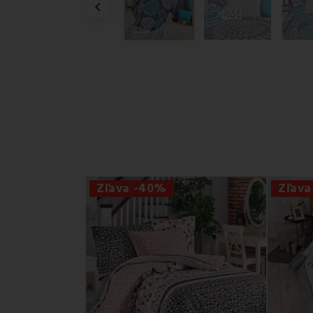

Zľava -40%
Zľav