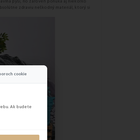
bavlna pýši, no zároveň ponúka aj niekoľko
bsolútne zdraviu neškodný materiál, ktorý si
boroch cookie
webu. Ak budete