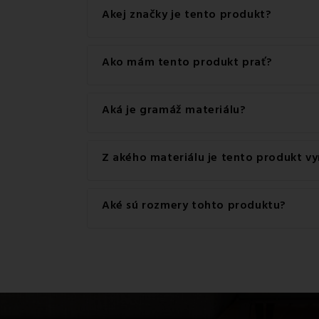
Tento produkt má praktické zapínanie na Gom
Akej značky je tento produkt?
Ide o autentický produkt značky EMI.
Ako mám tento produkt prať?
Pre dosiahnutie najlepších výsledkov odporúč
Aká je gramáž materiálu?
Gramáž materiálu použitého pre tento produkt
Z akého materiálu je tento produkt v
Tento produkt je vyrobený z kvalitného materi
Aké sú rozmery tohto produktu?
Dostupné rozmery pre tento produkt sú: Štand
Francúzsky set 200x220 + 2x (70x90), Paplón 
Vankúš 35x45, Obliečka na vankúš valec veľký,