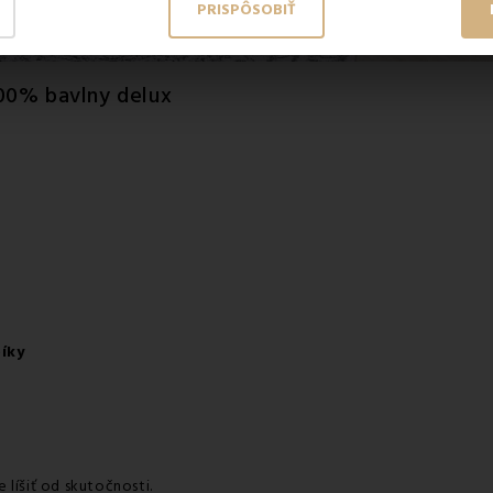
PRISPÔSOBIŤ
00% bavlny delux
íky
líšiť od skutočnosti.