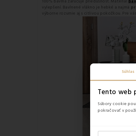
100% bavlna zaručuje priedušnosť. Materiál
bav
vylepšení. Bavlnené vlákno je hebké a najmä
pr
výborne rozumie aj s citlivou pokožkou. Pre v
Súhlas
Tento web p
Súbory cookie použ
pokračovať v použí