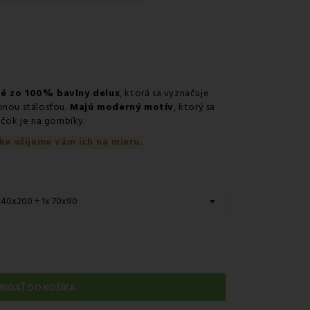
érom GLS
 predajni
v odbernom mieste Packeta
v odbernom mieste GLS
é zo 100% bavlny delux
, ktorá sa vyznačuje
nie kuriérom na adresu
bnou stálosťou.
Majú moderný motív
, ktorý sa
ečok je na gombíky.
ke ušijeme vám ich na mieru.
RIDAŤ DO KOŠÍKA