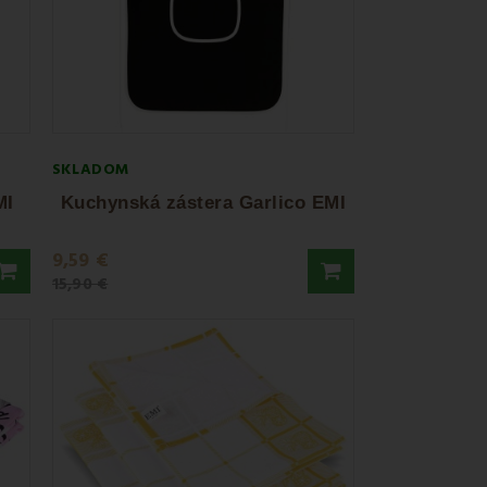
SKLADOM
MI
Kuchynská zástera Garlico EMI
9,59 €
15,90 €