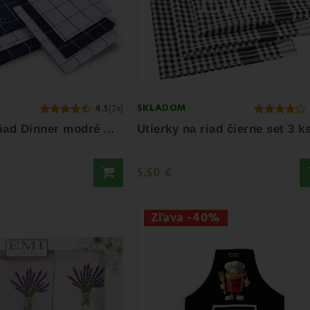
SKLADOM
4.5
(2x)
U
tierky na riad Dinner modré Mix 3 ks EMI
5,50 €
Zľava -40%