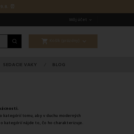
9.8. ⏰
Môj účet

shopping_cart

Košík (prázdny)
SEDACIE VAKY
BLOG
mácnosti.
o kategórií tomu, aby v duchu moderných
o kategórií nájde to, čo ho charakterizuje.