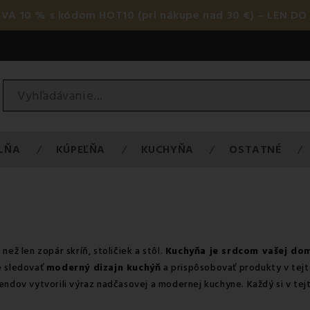
AVA 10 % s kódom HOT10 (pri nákupe nad 30 €) – LEN DO 
LŇA
KÚPEĽŇA
KUCHYŇA
OSTATNÉ
 než len zopár skríň, stoličiek a stôl.
Kuchyňa je srdcom vašej do
e sledovať
moderný dizajn kuchýň
a prispôsobovať produkty v tejt
endov vytvorili výraz nadčasovej a modernej kuchyne. Každý si v tejt