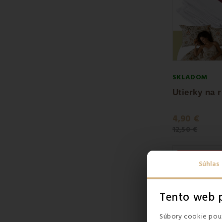
SKLADOM
4,90 €
12,50 €
Zľava -6
Súhlas
Tento web p
Súbory cookie použ