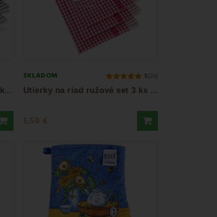
SKLADOM
5
(2x)
U
tierky na riad bordové set 3 ks EMI
U
tierky na riad ružové set 3 ks EMI
5,50 €