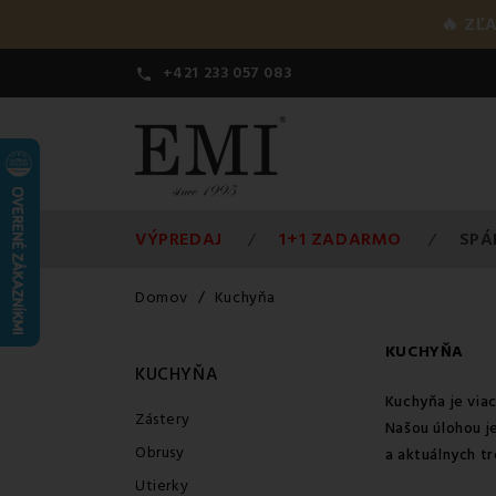
🔥 ZĽ
+421 233 057 083

VÝPREDAJ
1+1 ZADARMO
SPÁ
Domov
Kuchyňa
KUCHYŇA
KUCHYŇA
Kuchyňa je viac
Zástery
Našou úlohou j
Obrusy
a aktuálnych tr
Utierky