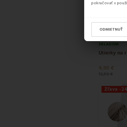
pokračovať v použí
ODMIETNUŤ
SKLADOM
4,90 €
12,50 €
Zľava -