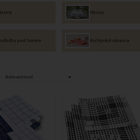
ástery
Obrusy
odložky pod taniere
Kuchynské rukavice

Relevantnosť