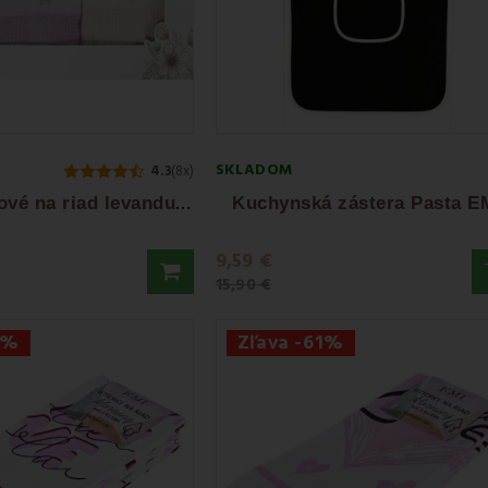
SKLADOM
4.3
(8x)
U
tierky vaflové na riad levanduľa set 3ks EMI
Kuchynská zástera Pasta E
9,59 €
15,90 €
1%
Zľava -61%