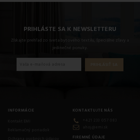
PRIHLÁSTE SA K NEWSLETTERU
Získajte prehľad zo sveta bytového textilu, špeciálne zľavy a
jedinečné ponuky.
INFORMÁCIE
KONTAKTUJTE NÁS
+421 233 057 083
Kontakt EMI
ahoj@emi.sk
Reklamačný poriadok
FIREMNÉ ÚDAJE
Ochrana osobných údajov