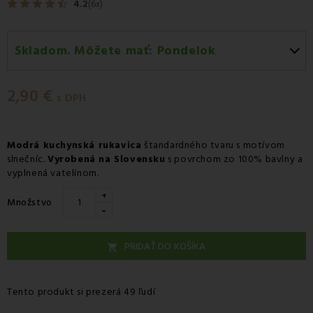
4.2
(6x)
Skladom. Môžete mať:
Pondelok
Pondelok 10.08
-
Doručenie kuriérom GLS
2,90 €
Pondelok 10.08
-
Vyzdvihnutie na predajni
s DPH
Pondelok 10.08
-
Osobný odber v odbernom mieste
Packeta
Modrá kuchynská rukavica
štandardného tvaru s motívom
slnečníc.
Pondelok 10.08
Vyrobená na Slovensku
-
Osobný odber v odbernom mieste
s povrchom zo 100% bavlny a
vyplnená vatelínom.
GLS
+
Utorok 11.08
-
Packeta doručenie kuriérom na adresu
Množstvo
-
PRIDAŤ DO KOŠÍKA

Tento produkt si prezerá 49 ľudí