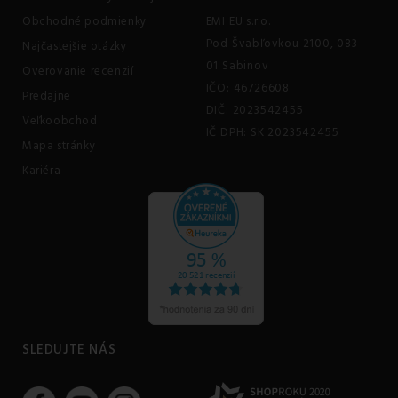
Obchodné podmienky
EMI EU s.r.o.
Pod Švabľovkou 2100, 083
Najčastejšie otázky
01 Sabinov
Overovanie recenzií
IČO: 46726608
Predajne
DIČ: 2023542455
Veľkoobchod
IČ DPH: SK 2023542455
Mapa stránky
Kariéra
SLEDUJTE NÁS