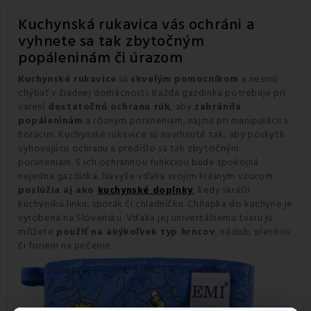
Kuchynská rukavica vás ochráni a
vyhnete sa tak zbytočným
popáleninám či úrazom
Kuchynské rukavice
sú
skvelým pomocníkom
a nesmú
chýbať v žiadnej domácnosti. Každá gazdinka potrebuje pri
varení
dostatočnú ochranu rúk
, aby
zabránila
popáleninám
a rôznym poraneniam, najmä pri manipulácii s
horúcim. Kuchynské rukavice sú navrhnuté tak, aby poskytli
vyhovujúcu ochranu a predišlo sa tak zbytočným
poraneniam. S ich ochrannou funkciou bude spokojná
nejedna gazdinka. Navyše vďaka svojim krásnym vzorom
poslúžia aj ako
kuchynské doplnky
, kedy skrášli
kuchynskú linku, sporák či chladničku. Chňapka do kuchyne je
vyrobená na Slovensku. Vďaka jej univerzálnemu tvaru ju
môžete
použiť na akýkoľvek typ hrncov
, nádob, plechov
či foriem na pečenie.