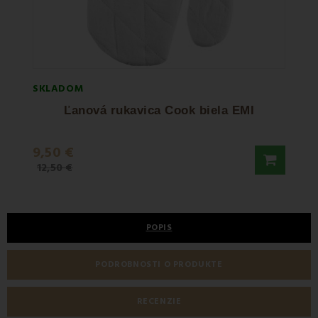
SKLADOM
SKLA
Ľanová rukavica Cook biela EMI
9,50 €
10,5
12,50 €
POPIS
PODROBNOSTI O PRODUKTE
RECENZIE