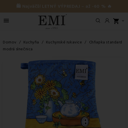
🛍️ Najväčší LETNÝ VÝPREDAJ – až -60 % 🔥

shopping_cart

Domov
Kuchyňa
Kuchynské rukavice
Chňapka standard
modrá slnečnica