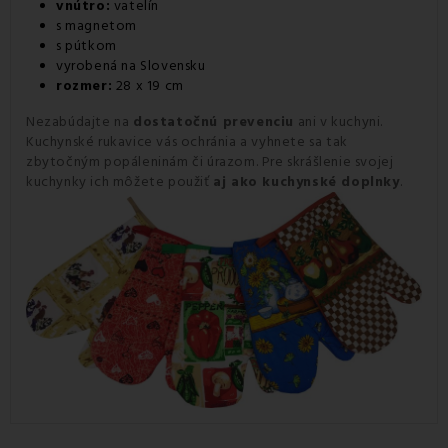
vnútro:
vatelín
s magnetom
s pútkom
vyrobená na Slovensku
rozmer:
28 x 19 cm
Nezabúdajte na
dostatočnú prevenciu
ani v kuchyni.
Kuchynské rukavice vás ochránia a vyhnete sa tak
zbytočným popáleninám či úrazom. Pre skrášlenie svojej
kuchynky ich môžete použiť
aj ako kuchynské doplnky
.