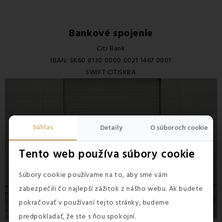
Bankové spojenie
Citi Bank
IBAN: SK60 8130 0000 0021 1467 0001
SWIFT:CITISKBA
Súhlas
Detaily
O súboroch cookie
Tento web používa súbory cookie
Súbory cookie používame na to, aby sme vám
zabezpečili čo najlepší zážitok z nášho webu. Ak budete
pokračovať v používaní tejto stránky, budeme
predpokladať, že ste s ňou spokojní.