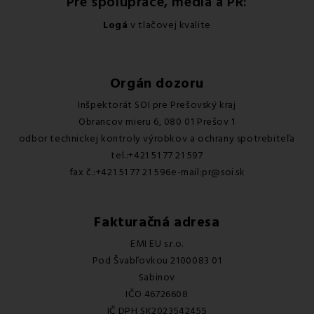
Pre spolupráce, médiá a PR:
Logá
v tlačovej kvalite
Orgán dozoru
Inšpektorát SOI pre Prešovský kraj
Obrancov mieru 6, 080 01 Prešov 1
odbor technickej kontroly výrobkov a ochrany spotrebiteľa
tel.:+421 51 77 21 597
fax č.:+421 51 77 21 596e-mail:pr@soi.sk
Fakturačná adresa
EMI EU s.r.o.
Pod Švabľovkou 2100083 01
Sabinov
IČO 46726608
IČ DPH SK2023542455