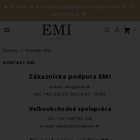
🔥 ZĽAVA 10 % s kódom HOT10 (pri nákupe nad 30 €) –
LEN DO 9.8. ⏰

shopping_cart

Domov
Kontakt EMI
KONTAKT EMI
Zákaznícka podpora EMI
e-mail: ahoj@emi.sk
tel.: +421 233 057 083 (8:00 - 17:00)
Veľkoobchodná spolupráca
tel.: +421 948 765 028
e-mail: velkoobchod@emi.sk