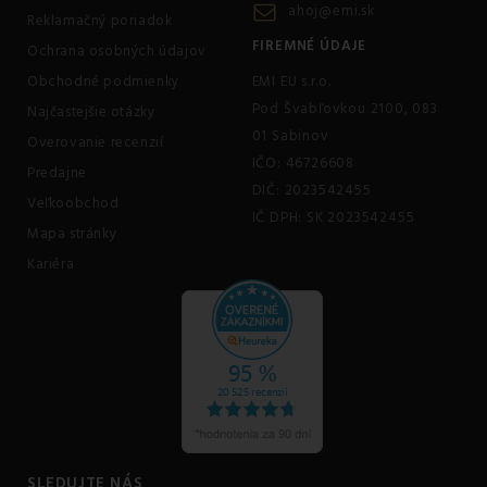
ahoj@emi.sk
Reklamačný poriadok
FIREMNÉ ÚDAJE
Ochrana osobných údajov
Obchodné podmienky
EMI EU s.r.o.
Pod Švabľovkou 2100, 083
Najčastejšie otázky
01 Sabinov
Overovanie recenzií
IČO: 46726608
Predajne
DIČ: 2023542455
Veľkoobchod
IČ DPH: SK 2023542455
Mapa stránky
Kariéra
SLEDUJTE NÁS