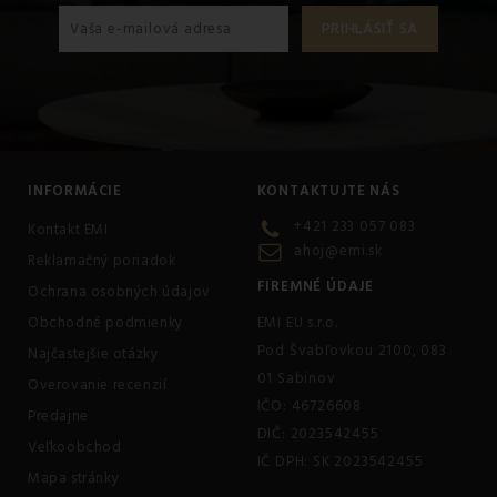
INFORMÁCIE
KONTAKTUJTE NÁS
+421 233 057 083
Kontakt EMI
ahoj@emi.sk
Reklamačný poriadok
FIREMNÉ ÚDAJE
Ochrana osobných údajov
Obchodné podmienky
EMI EU s.r.o.
Pod Švabľovkou 2100, 083
Najčastejšie otázky
01 Sabinov
Overovanie recenzií
IČO: 46726608
Predajne
DIČ: 2023542455
Veľkoobchod
IČ DPH: SK 2023542455
Mapa stránky