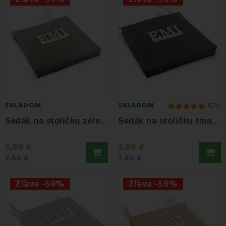
SKLADOM
SKLADOM
5
(1x)
S
edák na stoličku zelený 40x40 cm EMI
S
edák na stoličku tmavo sivý 40x40 cm EMI
3,80 €
3,80 €
7,60 €
7,60 €
Zľava -50%
Zľava -50%