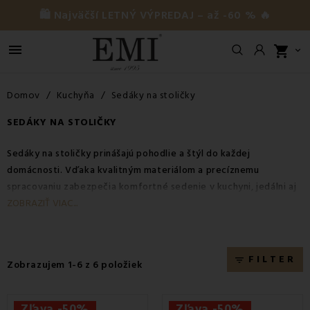
🛍️ Najväčší LETNÝ VÝPREDAJ – až -60 % 🔥

shopping_cart

Domov
Kuchyňa
Sedáky na stoličky
SEDÁKY NA STOLIČKY
Sedáky na stoličky prinášajú pohodlie a štýl do každej
domácnosti. Vďaka kvalitným materiálom a precíznemu
spracovaniu zabezpečia komfortné sedenie v kuchyni, jedálni aj
na terase. Sú ideálne pre každodenné používanie, chránia povrch
ZOBRAZIŤ VIAC...
stoličky a zároveň dotvárajú dizajn interiéru. Vyberte si sedáky
v rôznych farbách, ktoré sa dokonale prispôsobia vášmu
priestoru. Objavte pohodlné, moderné a odolné sedáky na
FILTER
filter_list
Zobrazujem 1-6 z 6 položiek
stoličky, ktoré zútulnia váš domov.
Zľava -50%
Zľava -50%