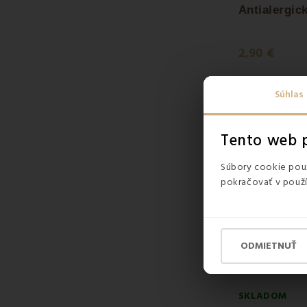
Objednajte si
v
2,90 €
Súhlas
Tento web p
Súbory cookie použ
pokračovať v použí
ODMIETNUŤ
SKLADOM