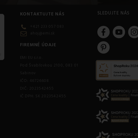
SLEDUJTE NÁS
KONTAKTUJTE NÁS
+421 233 057 083
ahoj@emi.sk
FIREMNÉ ÚDAJE
EMI EU s.r.o.
Pod Švabľovkou 2100, 083 01
Sabinov
IČO: 46726608
DIČ: 2023542455
IČ DPH: SK 2023542455