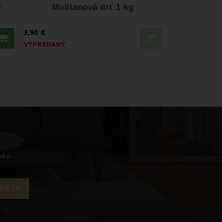
I
Molitanová drť 1 kg
3,90 €
VYPREDANÝ
uky.