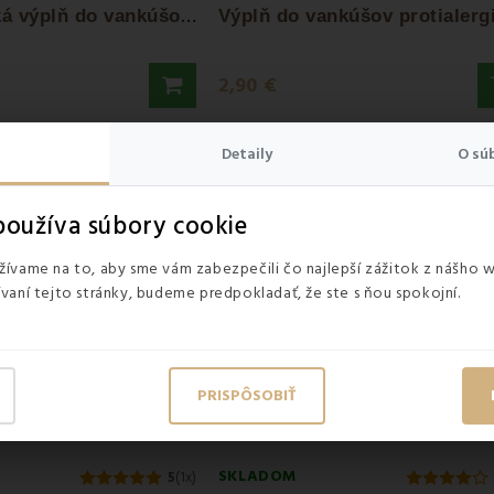
ýplň do vankúšov od EMI
– zdravé a praktické riešenie pre vašu dom
A
ntialergická výplň do vankúšov 200g EMI
2,90 €
Detaily
O sú
oužíva súbory cookie
ívame na to, aby sme vám zabezpečili čo najlepší zážitok z nášho 
vaní tejto stránky, budeme predpokladať, že ste s ňou spokojní.
PRISPÔSOBIŤ
SKLADOM
5
(1x)