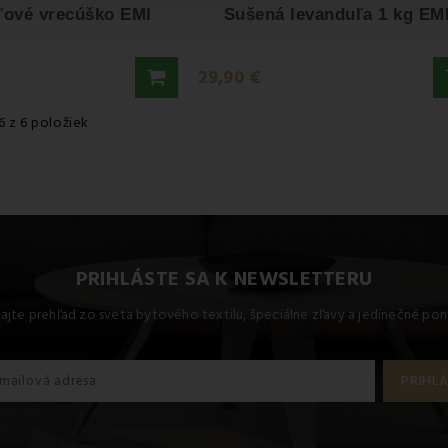
ľové vrecúško EMI
Sušená levanduľa 1 kg EM
29,90 €
6 z 6 položiek
PRIHLÁSTE SA K NEWSLETTERU
kajte prehľad zo sveta bytového textilu, špeciálne zľavy a jedinečné pon