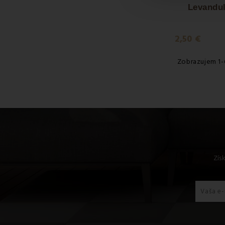
Levandu
2,50 €
Zobrazujem 1-
Zís