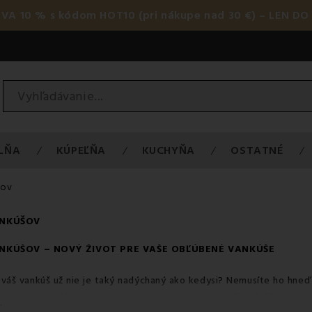
AVA 10 % s kódom HOT10 (pri nákupe nad 30 €) – LEN DO 
LŇA
KÚPEĽŇA
KUCHYŇA
OSTATNÉ
šov
ANKÚŠOV
ANKÚŠOV
– NOVÝ ŽIVOT PRE VAŠE OBĽÚBENÉ
VANKÚŠE
 váš vankúš už nie je taký nadýchaný ako kedysi? Nemusíte ho hne
rajete si opäť pohodlie ako pri novom kúsku. Naša
výplň do va
.