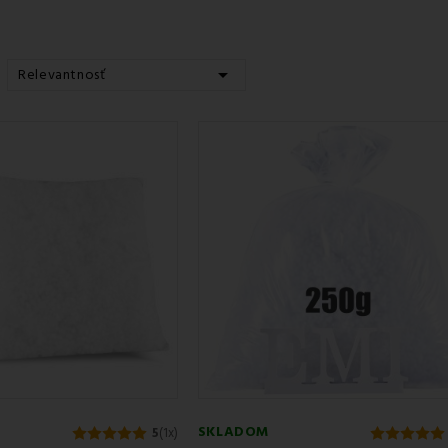
mi guľôčkami
, ktoré sú vyrábané moderným 3D systémom pre maximá
ybrať
výplň EMI
?
ova pohodlia
– dodajte vankúšom objem a mäkkosť

Relevantnosť
ké guľôčky
– ideálne pre alergikov a astmatikov
stálosť
– výplň drží tvar a nehrudkuje sa
akovaného dopĺňania
– predĺži životnosť vašich vankúšov
 a ekologické riešenie
– vankúš nemusíte meniť celý
s doplniť
výplň
?
ený, splasnutý alebo nepodporuje krk ako predtým
aniach stratil tvar a nadýchanosť
ôsobiť tvrdosť podľa vlastných preferencií
nok, ktorý si vytvarujete sami
plni si vankúš
upravíte presne podľa seba
– mäkkší alebo pevnejší,
torý je
bezpečný aj pre tú najcitlivejšiu pokožku
.
Oživte. Vychutnajte si opäť nadýchaný spánok.
SKLADOM
5
(1x)