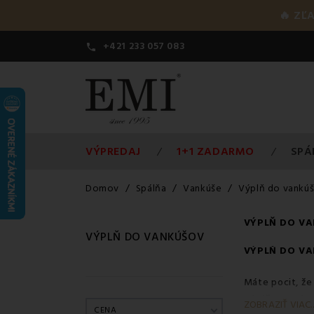
🔥 ZĽ
+421 233 057 083

VÝPREDAJ
1+1 ZADARMO
SPÁ
Domov
Spálňa
Vankúše
Výplň do vankú
VÝPLŇ DO V
VÝPLŇ DO VANKÚŠOV
VÝPLŇ DO V
Máte pocit, že
výplňou
a dop
ZOBRAZIŤ VIAC..
CENA