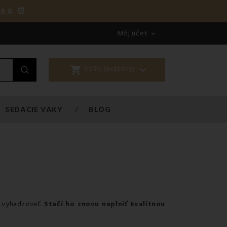
9.8. ⏰
Môj účet

shopping_cart

Košík (prázdny)
SEDACIE VAKY
BLOG
ď vyhadzovať.
Stačí ho znovu naplniť kvalitnou
nkúšov
je tvorená špeciálnymi
antialergickými