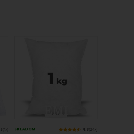
lny objem, pružnosť a dlhú životnosť.
 nižší alebo vyšší. A to všetko s istotou, že spíte
SKLADOM
5
(1x)
4.8
(24x)