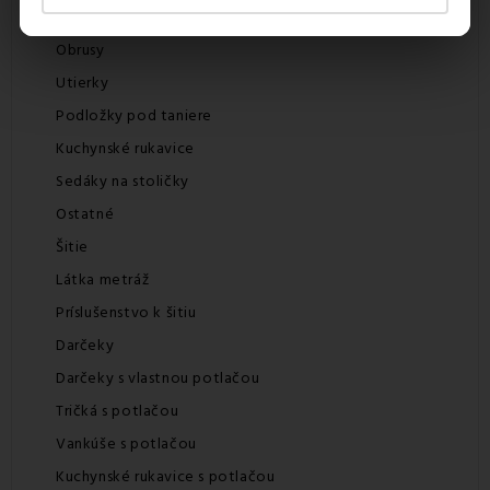
Zástery
Obrusy
Utierky
Podložky pod taniere
Kuchynské rukavice
Sedáky na stoličky
Ostatné
Šitie
Látka metráž
Príslušenstvo k šitiu
Darčeky
Darčeky s vlastnou potlačou
Tričká s potlačou
Vankúše s potlačou
Kuchynské rukavice s potlačou