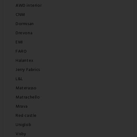
AWD interior
CNM
Dormisan
Drevona
EMI
FARO
Halantex
Jerry Fabrics
L&L
Materasso
Matrachello
Mrava
Red castle
Uniglob
Visby