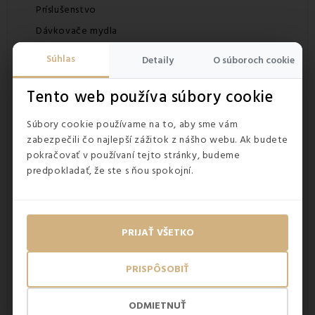
Príslušenstvo
Dávkovače mydla
Kúpeľňový nábytok
Súhlas
Detaily
O súboroch cookie
Kúpeľový textil
Tento web používa súbory cookie
Uteráky
Župany
Súbory cookie používame na to, aby sme vám
Osušky
zabezpečili čo najlepší zážitok z nášho webu. Ak budete
pokračovať v používaní tejto stránky, budeme
Kúpeľňové predložky
predpokladať, že ste s ňou spokojní.
Sprcha
Ručná sprcha
Protišmykové podložky
PRIJAŤ VŠETKO
Sprchové závesy
Himalájska soľ
PRISPÔSOBIŤ
Soľ do kúpeľa
Kuchyňa
ODMIETNUŤ