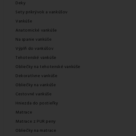
Deky
Sety prikrývok a vankúšov
Vankúše
Anatomické vankúše
Na spanie vankúše
Výplň do vankúšov
Tehotenské vankúše
Obliečky na tehotenské vankúše
Dekoratívne vankúše
Obliečky na vankúše
Cestovné vankúše
Hniezda do postieľky
Matrace
Matrace z PUR peny
Obliečky na matrace