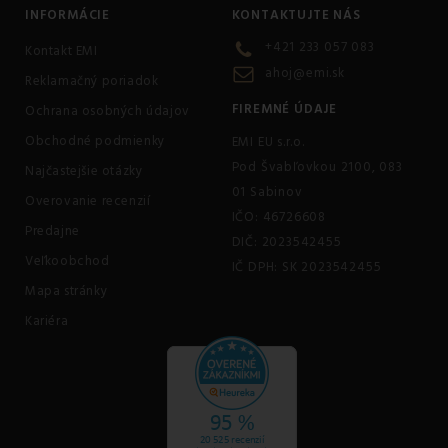
INFORMÁCIE
KONTAKTUJTE NÁS
+421 233 057 083
Kontakt EMI
ahoj@emi.sk
Reklamačný poriadok
FIREMNÉ ÚDAJE
Ochrana osobných údajov
Obchodné podmienky
EMI EU s.r.o.
Pod Švabľovkou 2100, 083
Najčastejšie otázky
01 Sabinov
Overovanie recenzií
IČO: 46726608
Predajne
DIČ: 2023542455
Veľkoobchod
IČ DPH: SK 2023542455
Mapa stránky
Kariéra