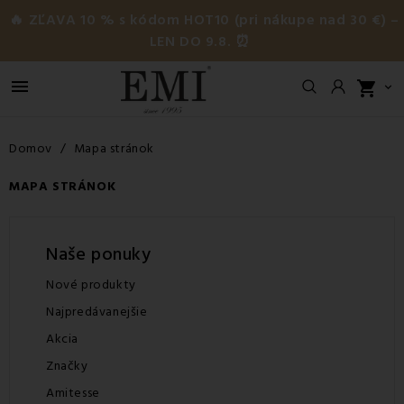
🔥 ZĽAVA 10 % s kódom HOT10 (pri nákupe nad 30 €) –
LEN DO 9.8. ⏰

shopping_cart

Domov
Mapa stránok
MAPA STRÁNOK
Naše ponuky
Nové produkty
Najpredávanejšie
Akcia
Značky
Amitesse