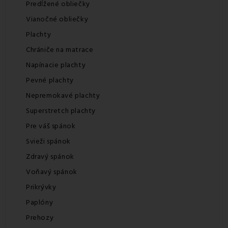
Predĺžené obliečky
Vianočné obliečky
Plachty
Chrániče na matrace
Napínacie plachty
Pevné plachty
Nepremokavé plachty
Superstretch plachty
Pre váš spánok
Svieži spánok
Zdravý spánok
Voňavý spánok
Prikrývky
Paplóny
Prehozy