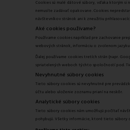
Cookies sú malé dátové súbory, vďaka ktorým si n
nemusíte zadávať opakovane. Cookies nepredstav
návštevníkov stránok ani k zneužitiu prihlasovacíc
Aké cookies používame?
Používame cookies napríklad pre zachovanie prepn
webových stránok, informáciu o zvolenom jazyk
Ďalej používame cookies tretích strán (napr. Goo
spriatelených weboch týchto spoločností pod. Tie
Nevyhnutné súbory cookies
Tieto súbory cookies sú nevyhnutné pre prevádzku 
účtu alebo uloženie zoznamu prianí na neskôr.
Analytické súbory cookies
Tieto súbory cookies nám umožňujú počítať návšt
pohybujú. Všetky informácie, ktoré tieto súbory