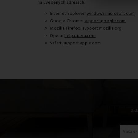
na uvedených adresách:
Internet Explorer:
windows.microsoft.com
Google Chrome:
support.google.com
Mozilla Firefox:
support.mozilla.org
Opera:
help.opera.com
Safari:
support.apple.com
Zís