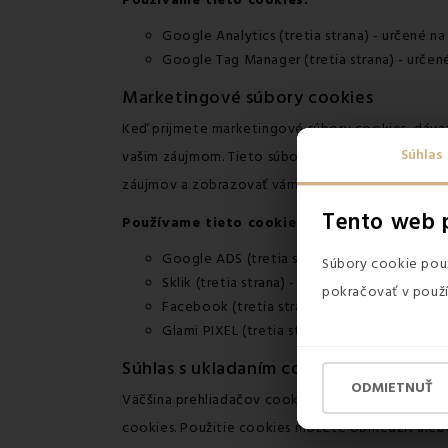
Používame tieto cookies:
Google Analytics (tretia strana) - určené 
Google Tag Manager (tretia strana) - urče
Marketingové súbory cookies
Keď prijmete marketingové súbory cookies, dávat
Súhlas
vašim záujmom. Tieto súbory cookies môžu byť nas
záujmov a zobrazovať vám relevantný obsah na na
Tento web 
Používame tieto cookies:
Google ADS (tretia strana) - určené pre re
Súbory cookie použ
Sklik (tretia strana) - určené pre reklamné
pokračovať v použí
Facebook (tretia strana) - určené pre rekl
Glami PIXEL (tretia strana) - určené pre re
Súhlas s ukladaním cookies
ODMIETNUŤ
Väčšina prehliadačov cookies automaticky akceptu
cookies. Použitie cookies môžete obmedziť aleb