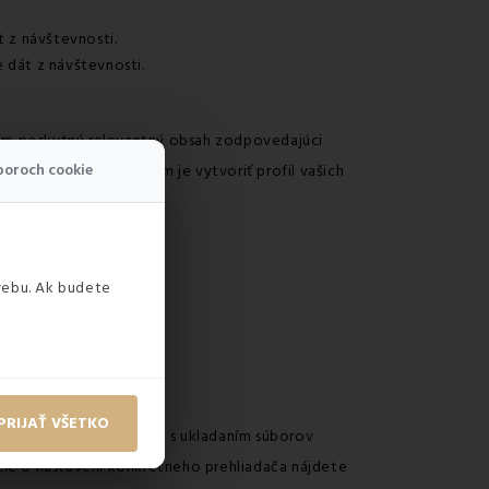
 z návštevnosti.
 dát z návštevnosti.
vám poskytnú relevantný obsah zodpovedajúci
boroch cookie
h stránok. Ich účelom je vytvoriť profil vašich
webu. Ak budete
PRIJAŤ VŠETKO
ových stránok súhlasíte s ukladaním súborov
ie o nastavení konkrétneho prehliadača nájdete