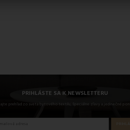
PRIHLÁSTE SA K NEWSLETTERU
kajte prehľad zo sveta bytového textilu, špeciálne zľavy a jedinečné pon