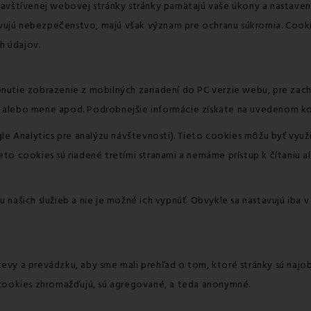
avštívenej webovej stránky stránky pamätajú vaše úkony a nastavenia
ujú nebezpečenstvo, majú však význam pre ochranu súkromia. Cooki
h údajov.
utie zobrazenie z mobilných zariadení do PC verzie webu, pre zacho
u alebo mene apod. Podrobnejšie informácie získate na uvedenom 
gle Analytics pre analýzu návštevnosti). Tieto cookies môžu byť vyu
to cookies sú riadené tretími stranami a nemáme prístup k čítaniu a
našich služieb a nie je možné ich vypnúť. Obvykle sa nastavujú iba v 
evy a prevádzku, aby sme mali prehľad o tom, ktoré stránky sú najo
 cookies zhromažďujú, sú agregované, a teda anonymné.