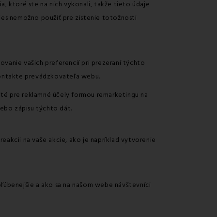
, ktoré ste na nich vykonali, takže tieto údaje
es nemožno použiť pre zistenie totožnosti
vanie vašich preferencií pri prezeraní týchto
kontakte prevádzkovateľa webu.
žité pre reklamné účely formou remarketingu na
lebo zápisu týchto dát.
reakcii na vaše akcie, ako je napríklad vytvorenie
bľúbenejšie a ako sa na našom webe návštevníci