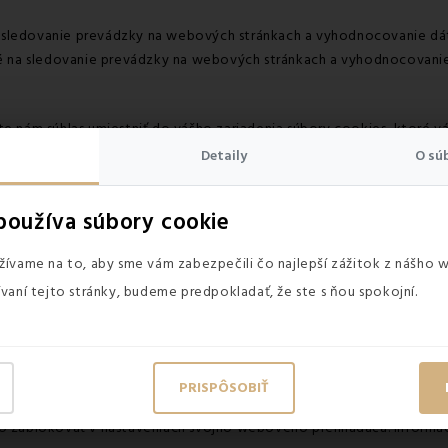
na sledovanie prevádzky na webových stránkach a vyhodnocovanie dát
né na sledovanie prevádzky na webových stránkach a vyhodnocovanie
e nám súhlas umiestniť do vášho zariadenia súbory cookies, ktoré 
Detaily
O sú
tavené nami alebo našimi reklamnými partnermi prostredníctvom našic
šich webových stránkach aj na webových stránkach tretích strán.
používa súbory cookie
klamné kampane s identifikáciou záujmu o konkrétne produkty.
ívame na to, aby sme vám zabezpečili čo najlepší zážitok z nášho 
 kampane s identifikáciou záujmu o konkrétne produkty.
vaní tejto stránky, budeme predpokladať, že ste s ňou spokojní.
amné kampane s identifikáciou záujmu o konkrétne produkty.
klamné kampane s identifikáciou záujmu o konkrétne produkty.
PRISPÔSOBIŤ
je, pokiaľ nie je prehliadač nastavený inak. Používaním týchto web
o zablokovať v nastaveniach svojho webového prehliadača. Informác