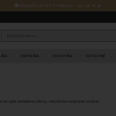
🛍️ Najväčší LETNÝ VÝPREDAJ – až -60 % 🔥
LŇA
KÚPEĽŇA
KUCHYŇA
OSTATNÉ
mi na vaše zariadenia súbory, všeobecne nazývané cookies.