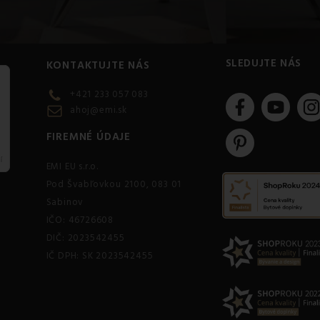
SLEDUJTE NÁS
KONTAKTUJTE NÁS
+421 233 057 083
ahoj@emi.sk
FIREMNÉ ÚDAJE
EMI EU s.r.o.
Pod Švabľovkou 2100, 083 01
Sabinov
IČO: 46726608
DIČ: 2023542455
IČ DPH: SK 2023542455