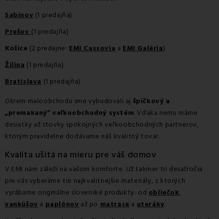
Sabinov
(1 predajňa)
Prešov
(1 predajňa)
Košice
(2 predajne:
EMI Cassovia
a
EMI Galéria
)
Žilina
(1 predajňa)
Bratislava
(1 predajňa)
Okrem maloobchodu sme vybudovali aj
špičkový a
„premakaný“ veľkoobchodný systém
. Vďaka nemu máme
desiatky až stovky spokojných veľkoobchodných partnerov,
ktorým pravidelne dodávame náš kvalitný tovar.
Kvalita ušitá na mieru pre váš domov
V EMI nám záleží na vašom komforte. Už takmer tri desaťročia
pre vás vyberáme tie najkvalitnejšie materiály, z ktorých
vyrábame originálne slovenské produkty: od
obliečok
,
vankúšov
a
paplónov
až po
matrace
a
uteráky
.