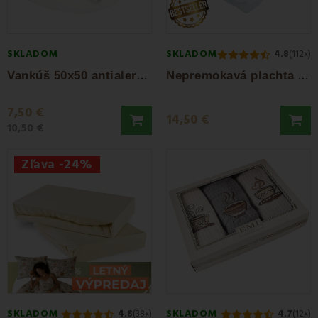
SKLADOM
SKLADOM
4.8
(112x)
V
ankúš 50x50 antialergický EMI standard
N
epremokavá plachta s gumičkou po rohoch EMI
7,50 €
14,50 €
10,50 €
Zľava -24%
SKLADOM
SKLADOM
4.8
(38x)
4.7
(12x)