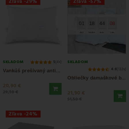
Zľava -29%
Zľava -57%
01
18
44
07
dní
hodín
min.
sek.
SKLADOM
SKLADOM
5
(4x)
4.8
(132x)
V
ankúš prešívaný antialergický Lavender EMI
O
bliečky damaškové biele EMI
20,90 €
29,50 €
21,90 €
51,50 €
Zľava -24%