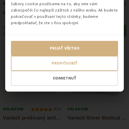
SKLADOM
SKLADOM
Súbory cookie používame na to, aby sme vám
4.9
(67x)
5
(45x)
zabezpečili čo najlepší zážitok z nášho webu. Ak budete
V
ankúš 70 x 90 antialergický prešívaný EMI...
V
ankúš 70 x 90 antialergický EMI standard
pokračovať v používaní tejto stránky, budeme
predpokladať, že ste s ňou spokojní.
16,90 €
13,50 €
23,90 €
18,90 €
Zľava -29%
Zľava -36%
PRIJAŤ VŠETKO
PRISPÔSOBIŤ
ODMIETNUŤ
SKLADOM
SKLADOM
5
(3x)
V
ankúš prešívaný antialergický Aloe Vera EMI
V
ankúš Silver Medical 40x40cm EMI