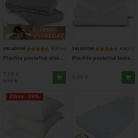
SKLADOM
SKLADOM
4.9
(14x)
4.6
(50x)
P
lachta posteľná sivá jersey EMI
P
lachta posteľná biela pevná Daria EMI
7,50 €
6,90 €
9,90 €
Zľava -29%