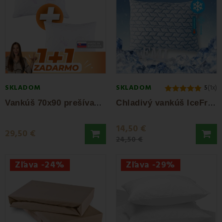
SKLADOM
SKLADOM
5
(1x)
V
ankúš 70x90 prešívaný antialergický...
C
hladivý vankúš IceFresh Comfort 35x45 cm EMI
14,50 €
29,50 €
24,50 €
Zľava -24%
Zľava -29%