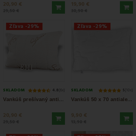
20,90 €
19,90 €
29,50 €
30,90 €
Zľava -29%
Zľava -29%
SKLADOM
SKLADOM
4.8
(6x)
5
(10x)
V
ankúš prešívaný antialergický Silver EMI
V
ankúš 50 x 70 antialergický prešívaný EMI...
20,90 €
9,90 €
29,50 €
13,90 €