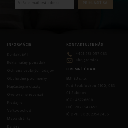
INFORMÁCIE
KONTAKTUJTE NÁS
+421 233 057 083
Kontakt EMI
ahoj@emi.sk
Reklamačný poriadok
FIREMNÉ ÚDAJE
Ochrana osobných údajov
Obchodné podmienky
EMI EU s.r.o.
Pod Švabľovkou 2100, 083
Najčastejšie otázky
01 Sabinov
Overovanie recenzií
IČO: 46726608
Predajne
DIČ: 2023542455
Veľkoobchod
IČ DPH: SK 2023542455
Mapa stránky
Kariéra