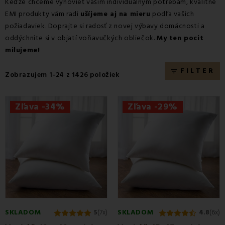
Keďže chceme vyhovieť vašim individuálnym potrebám, kvalitné
EMI produkty vám radi
ušíjeme aj na mieru
podľa vašich
požiadaviek. Doprajte si radosť z novej výbavy domácnosti a
oddýchnite si v objatí voňavučkých obliečok.
My ten pocit
milujeme!
FILTER
filter_list
Zobrazujem 1-24 z 1426 položiek
Zľava -34%
Zľava -29%
SKLADOM
SKLADOM
5
(7x)
4.8
(6x)