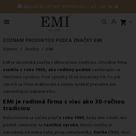
🛍️ Najväčší LETNÝ VÝPREDAJ – až -60 % 🔥

shopping_cart

ZOZNAM PRODUKTOV PODĽA ZNAČKY EMI
Domov
Značky
EMI
EMI je slovenská značka s dlhoročnou tradíciou. Oficiálne firma
vznikla v roku 1995, ako
rodinný podnik
zaoberajúci sa
textilnou výrobou. Prvé výrobky šli na slovenský trh. Po pár
rokoch sa firma etablovala a začala vyrábať prevažne pre
zahraničných odberateľov.
EMI je rodinná firma s viac ako 30-ročnou
tradíciou
Naša história sa začala písať
v roku 1995
, kedy sme vznikli ako
podnik zameraný na
textilnú výrobu
. Názov značky je
odvodený od mena našej prvej zakladateľky,
Emílie
(1961). Hoci