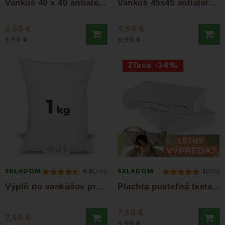
V
ankúš 40 x 40 antialergický EMI standard
V
ankúš 45x45 antialergický EMI standard
3,90 €
4,90 €
5,90 €
6,90 €
Zľava -24%
SKLADOM
SKLADOM
4.8
(24x)
5
(70x)
V
ýplň do vankúšov protialergická guľôčka...
P
lachta posteľná biela jersey EMI
7,50 €
7,50 €
9,90 €