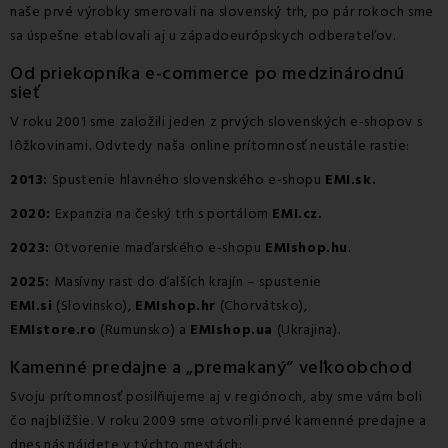
naše prvé výrobky smerovali na slovenský trh, po pár rokoch sme
sa úspešne etablovali aj u západoeurópskych odberateľov.
Od priekopníka e-commerce po medzinárodnú
sieť
V roku 2001 sme založili jeden z prvých slovenských e-shopov s
lôžkovinami. Odvtedy naša online prítomnosť neustále rastie:
2013:
Spustenie hlavného slovenského e-shopu
EMI.sk
.
2020:
Expanzia na český trh s portálom
EMI.cz
.
2023:
Otvorenie maďarského e-shopu
EMIshop.hu
.
2025:
Masívny rast do ďalších krajín – spustenie
EMI.si
(Slovinsko),
EMIshop.hr
(Chorvátsko),
EMIstore.ro
(Rumunsko) a
EMIshop.ua
(Ukrajina).
Kamenné predajne a „premakaný“ veľkoobchod
Svoju prítomnosť posilňujeme aj v regiónoch, aby sme vám boli
čo najbližšie. V roku 2009 sme otvorili prvé kamenné predajne a
dnes nás nájdete v týchto mestách: