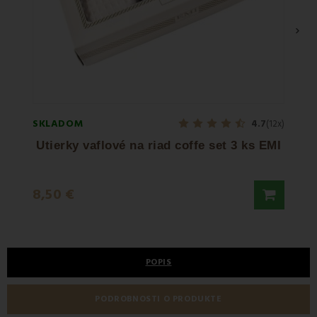
›
SKLADOM
SKLA
4.7
(12x)
Utierky vaflové na riad coffe set 3 ks EMI
U
8,50 €
5,50
POPIS
PODROBNOSTI O PRODUKTE