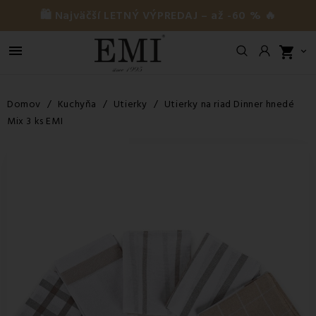
🛍️ Najväčší LETNÝ VÝPREDAJ – až -60 % 🔥

shopping_cart

Domov
Kuchyňa
Utierky
Utierky na riad Dinner hnedé
Mix 3 ks EMI