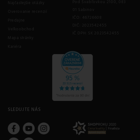
Pod Švabľovkou 2100, 083
Najčastejšie otázky
01 Sabinov
Overovanie recenzií
IČO: 46726608
Predajne
DIČ: 2023542455
Veľkoobchod
IČ DPH: SK 2023542455
Mapa stránky
Kariéra
SLEDUJTE NÁS