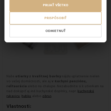
PRIJAŤ VŠETKO
PRISPÔSOBIŤ
ODMIETNUŤ
Naše
utierky
z kvalitnej bavlny
nájdu uplatnenie nielen
vo vašej domácnosti, ale aj
v kuchyni penziónu,
reštaurácie
alebo na chalupe.
Nezabudnite si k utierkam na
riad dokúpiť aj iné kuchynské doplnky, napr.
kuchynskú
rukavicu
,
hubku
alebo
obrus
.
Vlastnosti: