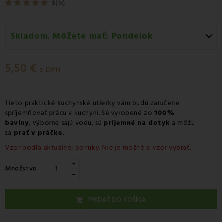
5
(1x)
Skladom. Môžete mať:
Pondelok
Pondelok 10.08
-
Doručenie kuriérom GLS
5,50 €
Pondelok 10.08
-
Vyzdvihnutie na predajni
s DPH
Pondelok 10.08
-
Osobný odber v odbernom mieste
Packeta
Tieto praktické kuchynské utierky vám budú zaručene
spríjemňovať prácu v kuchyni. Sú vyrobené zo
Pondelok 10.08
-
Osobný odber v odbernom mieste
100%
bavlny
,
výborne sajú vodu, sú
príjemné na dotyk
a môžu
GLS
sa
prať v práčke.
Utorok 11.08
-
Packeta doručenie kuriérom na adresu
Vzor podľa aktuálnej ponuky. Nie je možné si vzor vybrať.
+
Množstvo
-
PRIDAŤ DO KOŠÍKA
