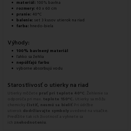
materiál:
100% bavlna
rozmery:
40 x 60 cm
pranie:
40°C
balenie:
set 3 kusov utierok na riad
farba:
hnedo-biela
Výhody:
100% bavlnený materiál
ľahko sa žehlia
nepúšťajú farbu
výborne absorbujú vodu
Starostlivosť o utierky na riad
Utierky môžete
prať pri teplote 40°C
. Žehlenie sa
odporúča pri max.
teplote 150°C.
Utierky sa môžu
chemicky
čistiť, nesmú sa bieliť
. Pri údržbe
utierok
dodržiavajte symboly
uvedené na visačke.
Predĺžite tak ich životnosť a vyhnete sa
ich
znehodnoteniu
.