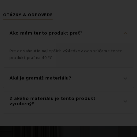
OTÁZKY & ODPOVEDE
keyboard_arrow_down
Ako mám tento produkt prať?
Pre dosiahnutie najlepších výsledkov odporúčame tento
produkt prať na 40 °C.
Aká je gramáž materiálu?
keyboard_arrow_down
Gramáž materiálu použitého pre tento produkt je 120
Z akého materiálu je tento produkt
keyboard_arrow_down
g/m2.
vyrobený?
Tento produkt je vyrobený z kvalitného materiálu: 100%
Bavlna.