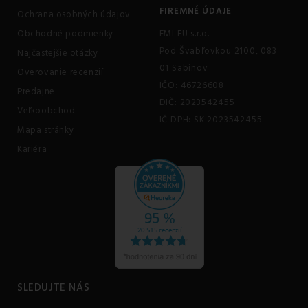
FIREMNÉ ÚDAJE
Ochrana osobných údajov
Obchodné podmienky
EMI EU s.r.o.
Pod Švabľovkou 2100, 083
Najčastejšie otázky
01 Sabinov
Overovanie recenzií
IČO: 46726608
Predajne
DIČ: 2023542455
Veľkoobchod
IČ DPH: SK 2023542455
Mapa stránky
Kariéra
SLEDUJTE NÁS