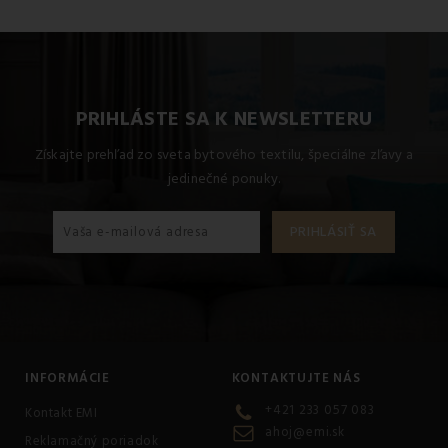
Tento produkt je vyrobený z kvalitného materiálu: 100%
Mikrofibra.
PRIHLÁSTE SA K NEWSLETTERU
Získajte prehľad zo sveta bytového textilu, špeciálne zľavy a
jedinečné ponuky.
INFORMÁCIE
KONTAKTUJTE NÁS
+421 233 057 083
Kontakt EMI
ahoj@emi.sk
Reklamačný poriadok