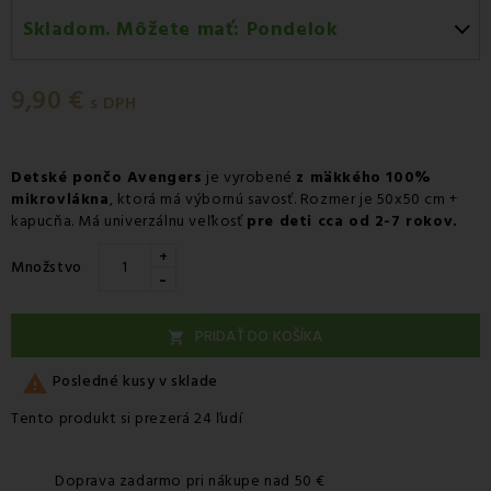
Skladom. Môžete mať:
Pondelok
Pondelok 10.08
-
Doručenie kuriérom GLS
9,90 €
Pondelok 10.08
-
Vyzdvihnutie na predajni
s DPH
Pondelok 10.08
-
Osobný odber v odbernom mieste
Packeta
Detské pončo Avengers
je vyrobené
z mäkkého 100%
mikrovlákna
Pondelok 10.08
, ktorá má výbornú savosť. Rozmer je 50x50 cm +
-
Osobný odber v odbernom mieste
kapucňa. Má univerzálnu veľkosť
pre deti cca od 2-7 rokov.
GLS
+
Utorok 11.08
-
Packeta doručenie kuriérom na adresu
Množstvo
-
PRIDAŤ DO KOŠÍKA


Posledné kusy v sklade
Tento produkt si prezerá 24 ľudí
Doprava zadarmo pri nákupe nad 50 €