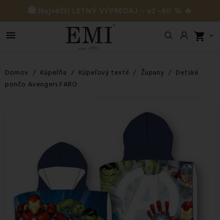
🛍️ Najväčší LETNÝ VÝPREDAJ – až -60 % 🔥

shopping_cart

Domov
Kúpeľňa
Kúpeľový textil
Župany
Detské
pončo Avengers FARO