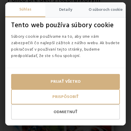
motívom Avengers
Súhlas
Detaily
O súboroch cookie
Detské pončo Avengers
je nielen krásne, ale aj praktické
– skvele nahradí klasickú osušku a poskytne pohodlie.
Tento web používa súbory cookie
Vyrobené zo 100% mikrovlákna. Pončo má univerzálnu
veľkosť, ktorá je vhodná pre deti vo veku od 2 do 7 rokov,
Súbory cookie používame na to, aby sme vám
takže je skvelou voľbou pre rastúce deti. S rozmermi 50x50
zabezpečili čo najlepší zážitok z nášho webu. Ak budete
cm a praktickou kapucňou poskytuje dostatočné pokrytie a
pokračovať v používaní tejto stránky, budeme
komfort. Odporúča sa prať v pračke na 40 °C.
predpokladať, že ste s ňou spokojní.
PRIJAŤ VŠETKO
PRISPÔSOBIŤ
ODMIETNUŤ