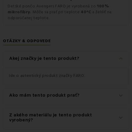
Detské pončo Avengers FARO je vyrobená zo
100%
mikrofibry.
Môže sa prať pri teplote
40°C
a žehliť na
odporúčanej teplote.
OTÁZKY & ODPOVEDE
keyboard_arrow_down
Akej značky je tento produkt?
Ide o autentický produkt značky FARO.
Ako mám tento produkt prať?
keyboard_arrow_down
Pre dosiahnutie najlepších výsledkov odporúčame tento
Z akého materiálu je tento produkt
keyboard_arrow_down
produkt prať na 40 °C.
vyrobený?