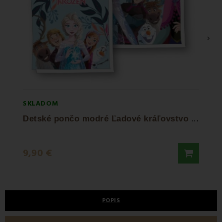
›
SKLADOM
SKLA
D
etské pončo modré Ľadové kráľovstvo FARO
9,90 €
28,9
POPIS