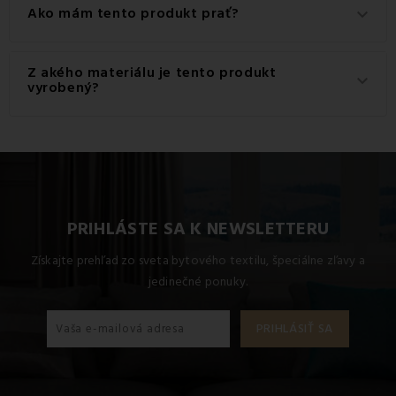
Ako mám tento produkt prať?
keyboard_arrow_down
Pre dosiahnutie najlepších výsledkov odporúčame tento
Z akého materiálu je tento produkt
keyboard_arrow_down
produkt prať na 40 °C.
vyrobený?
Tento produkt je vyrobený z kvalitného materiálu: 100%
Mikrofibra.
PRIHLÁSTE SA K NEWSLETTERU
Získajte prehľad zo sveta bytového textilu, špeciálne zľavy a
jedinečné ponuky.