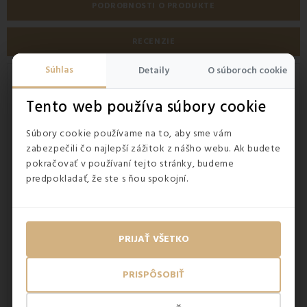
PODROBNOSTI O PRODUKTE
RECENZIE
Súhlas
Detaily
O súboroch cookie
Pončo pre deti s motívom Ľadové
kráľovstvo
Tento web používa súbory cookie
Detské pončo Ľadové kráľovstvo
je nielen krásne, ale aj
praktické – skvele nahradí klasickú osušku a poskytne
Súbory cookie používame na to, aby sme vám
pohodlie. Vyrobené zo 100% mikrovlákna. Pončo má
zabezpečili čo najlepší zážitok z nášho webu. Ak budete
univerzálnu veľkosť, ktorá je vhodná pre deti vo veku od 2
pokračovať v používaní tejto stránky, budeme
do 8 rokov, takže je skvelou voľbou pre rastúce deti. S
predpokladať, že ste s ňou spokojní.
rozmermi 55x55 cm a praktickou kapucňou poskytuje
dostatočné pokrytie a komfort. Odporúča sa prať v pračke
na 40 °C.
PRIJAŤ VŠETKO
PRISPÔSOBIŤ