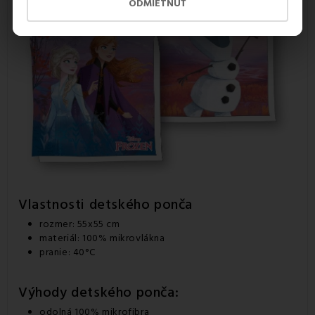
ODMIETNUŤ
Vlastnosti detského ponča
rozmer: 55x55 cm
materiál: 100% mikrovlákna
pranie: 40°C
Výhody detského ponča:
odolná 100% mikrofibra