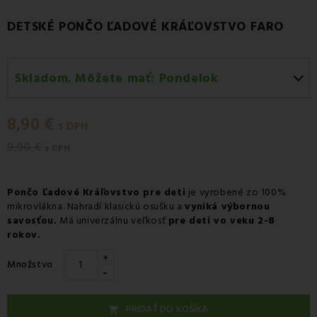
DETSKÉ PONČO ĽADOVÉ KRÁĽOVSTVO FARO
Skladom. Môžete mať:
Pondelok
Pondelok 10.08
-
Doručenie kuriérom GLS
8,90 €
Pondelok 10.08
-
Vyzdvihnutie na predajni
s DPH
9,90 €
Pondelok 10.08
-
Osobný odber v odbernom mieste
s DPH
Packeta
Pondelok 10.08
-
Osobný odber v odbernom mieste
Pončo Ľadové Kráľovstvo pre deti
je vyrobené zo 100%
GLS
mikrovlákna. Nahradí klasickú osušku a
vyniká výbornou
savosťou.
Má univerzálnu veľkosť
pre deti vo veku 2-8
Utorok 11.08
-
Packeta doručenie kuriérom na adresu
rokov.
+
Množstvo
-
PRIDAŤ DO KOŠÍKA
