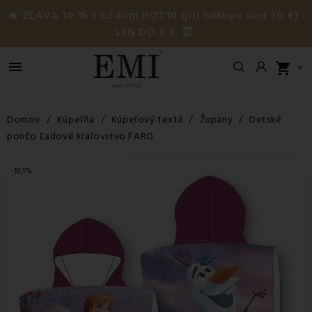
🔥 ZĽAVA 10 % s kódom HOT10 (pri nákupe nad 30 €) –
LEN DO 9.8. ⏰

shopping_cart

Domov
Kúpeľňa
Kúpeľový textil
Župany
Detské
pončo Ľadové kráľovstvo FARO
-10,1%