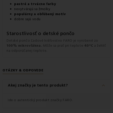
pestré a trvácne farby
nevytvárajú sa žmolky
populárny a obľúbený motív
dobre sajú vodu
Starostlivosť o detské pončo
Detské pončo Ľadové kráľovstvo FARO je vyrobené zo
100% mikrovlákna.
Môže sa prať pri teplote
40°C
a žehliť
na odporúčanej teplote.
OTÁZKY & ODPOVEDE
keyboard_arrow_down
Akej značky je tento produkt?
Ide o autentický produkt značky FARO.