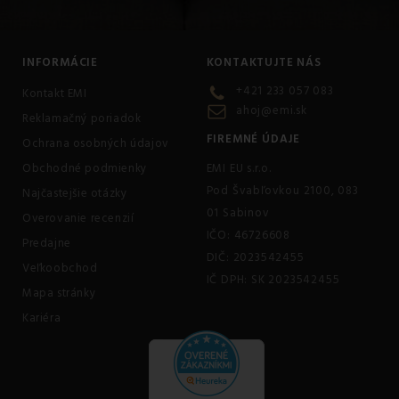
INFORMÁCIE
KONTAKTUJTE NÁS
+421 233 057 083
Kontakt EMI
ahoj@emi.sk
Reklamačný poriadok
FIREMNÉ ÚDAJE
Ochrana osobných údajov
Obchodné podmienky
EMI EU s.r.o.
Pod Švabľovkou 2100, 083
Najčastejšie otázky
01 Sabinov
Overovanie recenzií
IČO: 46726608
Predajne
DIČ: 2023542455
Veľkoobchod
IČ DPH: SK 2023542455
Mapa stránky
Kariéra