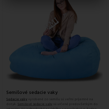
Semišové
sedacie vaky
Sedacie vaky
vyrobené zo semišu sú veľmi príjemné na
dotyk.
sú určené predovšetkým do
Semišové sedacie vaky
interiéru. Sú jednoduché na údržbu a nevyžadujú si žiadne