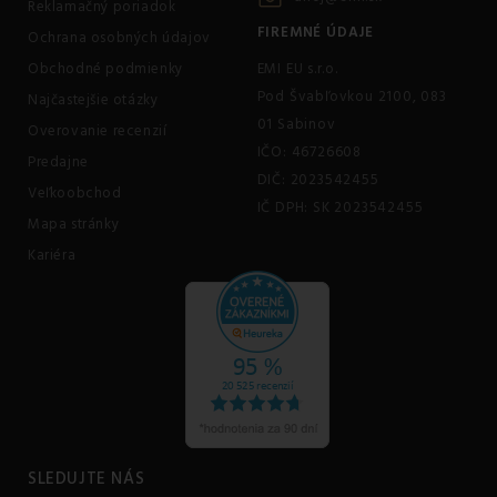
Reklamačný poriadok
FIREMNÉ ÚDAJE
Ochrana osobných údajov
Obchodné podmienky
EMI EU s.r.o.
Pod Švabľovkou 2100, 083
Najčastejšie otázky
01 Sabinov
Overovanie recenzií
IČO: 46726608
Predajne
DIČ: 2023542455
Veľkoobchod
IČ DPH: SK 2023542455
Mapa stránky
Kariéra
SLEDUJTE NÁS