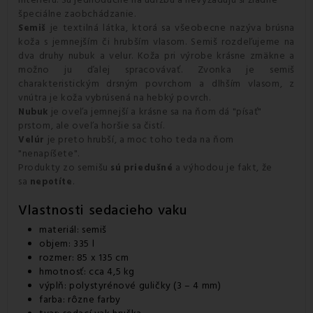
špeciálne zaobchádzanie.
je textilná látka, ktorá sa všeobecne nazýva brúsna
Semiš
koža s jemnejším či hrubším vlasom. Semiš rozdeľujeme na
dva druhy nubuk a velur. Koža pri výrobe krásne zmäkne a
možno ju ďalej spracovávať. Zvonka je semiš
charakteristickým drsným povrchom a dlhším vlasom, z
vnútra je koža vybrúsená na hebký povrch.
je oveľa jemnejší a krásne sa na ňom dá "písať"
Nubuk
prstom, ale oveľa horšie sa čistí.
je preto hrubší, a moc toho teda na ňom
Velúr
"nenapíšete".
Produkty zo semišu
a výhodou je fakt, že
sú priedušné
sa
.
nepotíte
Vlastnosti
sedacieho vaku
materiál: semiš
objem: 335 l
rozmer: 85 x 135 cm
hmotnosť: cca 4,5 kg
výplň: polystyrénové guličky (3 – 4 mm)
farba: rôzne farby