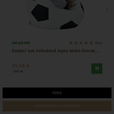
›
SKLADOM
SKLA
5
(8x)
S
edací vak futbalová lopta bielo-čierna EMI
Sed
99,50 €
95 €
120 €
120 €
POPIS
PODROBNOSTI O PRODUKTE