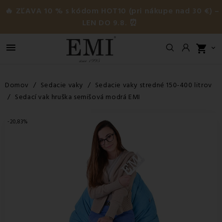
🔥 ZĽAVA 10 % s kódom HOT10 (pri nákupe nad 30 €) –
LEN DO 9.8. ⏰

shopping_cart

Domov
Sedacie vaky
Sedacie vaky stredné 150-400 litrov
Sedací vak hruška semišová modrá EMI
-20,83%