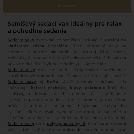
RECENZIE
Semišový
sedací vak
ideálny pre relax
a pohodlné sedenie
Sedacie vaky
vyrobené zo semišu sú odolné a
ideálne na
Tieto pohodlné vaky na
skrášlenie vášho interiéru.
sedenie je možné umiestniť do detskej izby, spálne,
obývačky či pracovne. Farebné vaky zo semišu však vyniknú
aj v baroch alebo štýlovo zariadených kanceláriách.
Sedacie vaky
však nie sú len elegantnými sedačkami z
ktorých sa vám nebude chcieť ani vstať. Čo majú navyše?
Sedacie vaky
Ako? Nesprávne držanie tela
aj liečia.
spôsobuje
brušného
bolesti chrbtice, hlavy, oslabenie
svalstva, a dokonca aj zlé trávenie. Časté sedenie v
stiesnenej polohe prípadne zhrbené sedenie za počítačom,
môže zabraňovať správnemu fungovaniu tráviaceho
systému. Skúste však vymeniť nepohodlnú kancelársku
stoličku za sedací vak, a verte budete milo prekvapený.
Sedacie vaky
tvorí
, ktorá sa prispôsobí
polystyrénová výplň
vášmu telu, vďaka čomu dokonale okopíruje jeho tvar.