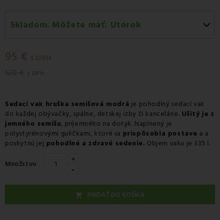
Skladom. Môžete mať:
Utorok
Utorok 11.08
-
Doručenie kuriérom GLS
95 €
Utorok 11.08
-
Vyzdvihnutie na predajni
s DPH
120 €
Streda 12.08
-
Packeta doručenie kuriérom na adresu
s DPH
Sedací vak
hruška semišová modrá
je pohodlný sedací vak
do každej obývačky, spálne, detskej izby či kancelárie.
Ušitý je z
jemného semišu
, príjemného na dotyk. Naplnený je
polystyrénovými guličkami, ktoré sa
prispôsobia postave
a a
poskytnú jej
pohodlné a zdravé sedenie.
Objem vaku je 335 l.
+
Množstvo
-
PRIDAŤ DO KOŠÍKA
