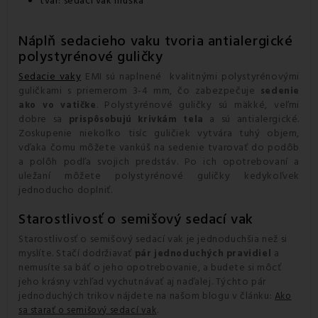
tvar: sedací vak hruška
Náplň
sedacieho vaku
tvoria antialergické
polystyrénové guličky
Sedacie vaky
EMI sú naplnené kvalitnými polystyrénovými
guličkami s priemerom 3-4 mm, čo zabezpečuje
sedenie
. Polystyrénové guličky sú mäkké, veľmi
ako vo vatičke
dobre sa
a sú antialergické.
prispôsobujú krivkám tela
Zoskupenie niekoľko tisíc guličiek vytvára tuhý objem,
vďaka čomu môžete vankúš na sedenie tvarovať do podôb
a polôh podľa svojich predstáv. Po ich opotrebovaní a
uležaní môžete polystyrénové guličky kedykoľvek
jednoducho doplniť.
Starostlivosť o
semišový sedací vak
Starostlivosť o semišový sedací vak je jednoduchšia než si
myslíte. Stačí dodržiavať
a
pár jednoduchých pravidiel
nemusíte sa báť o jeho opotrebovanie, a budete si môcť
jeho krásny vzhľad vychutnávať aj naďalej. Týchto pár
jednoduchých trikov nájdete na našom blogu v článku:
Ako
.
sa starať o semišový sedací vak