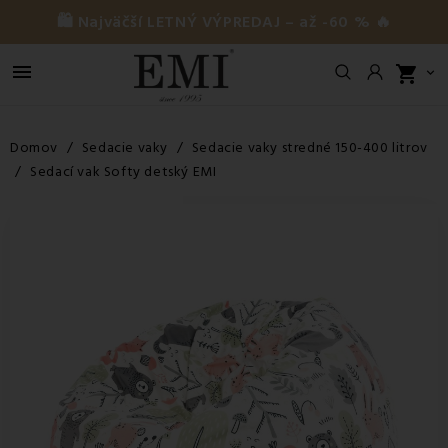
🛍️ Najväčší LETNÝ VÝPREDAJ – až -60 % 🔥

shopping_cart

Domov
Sedacie vaky
Sedacie vaky stredné 150-400 litrov
Sedací vak Softy detský EMI