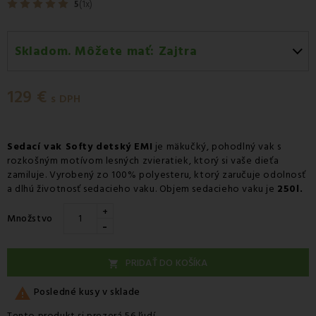
5
(1x)
Skladom. Môžete mať:
Zajtra
Zajtra
-
Doručenie kuriérom GLS
129 €
Zajtra
-
Vyzdvihnutie na predajni
s DPH
Pondelok 10.08
-
Packeta doručenie kuriérom na
adresu
Sedací vak Softy detský EMI
je mäkučký, pohodlný vak s
rozkošným motívom lesných zvieratiek, ktorý si vaše dieťa
zamiluje. Vyrobený zo 100% polyesteru, ktorý zaručuje odolnosť
a dlhú životnosť sedacieho vaku. Objem sedacieho vaku je
250l.
+
Množstvo
-
PRIDAŤ DO KOŠÍKA


Posledné kusy v sklade
Tento produkt si prezerá 56 ľudí