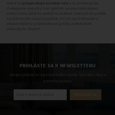
dobre sa
a sú antialergické.
prispôsobujú krivkám tela
Zoskupenie niekoľko tisíc guličiek vytvára tuhý objem,
vďaka čomu môžete vankúš na sedenie tvarovať do podôb
a polôh podľa svojich predstáv. Po ich opotrebovaní a
uležaní môžete polystyrénové guličky kedykoľvek
jednoducho doplniť.
PRIHLÁSTE SA K NEWSLETTERU
Získajte prehľad zo sveta bytového textilu, špeciálne zľavy a
jedinečné ponuky.