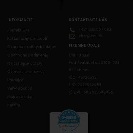
INFORMÁCIE
KONTAKTUJTE NÁS
+421 233 057 083
Kontakt EMI
ahoj@emi.sk
Reklamačný poriadok
FIREMNÉ ÚDAJE
Ochrana osobných údajov
Obchodné podmienky
EMI EU s.r.o.
Pod Švabľovkou 2100, 083
Najčastejšie otázky
01 Sabinov
Overovanie recenzií
IČO: 46726608
Predajne
DIČ: 2023542455
Veľkoobchod
IČ DPH: SK 2023542455
Mapa stránky
Kariéra