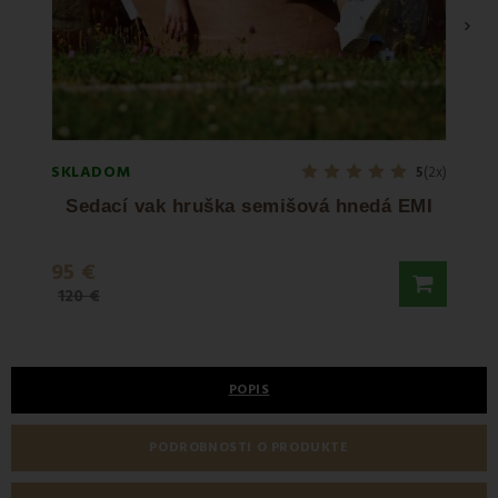
›
SKLADOM
SKLA
5
(2x)
Sedací vak hruška semišová hnedá EMI
95 €
129 
120 €
POPIS
PODROBNOSTI O PRODUKTE