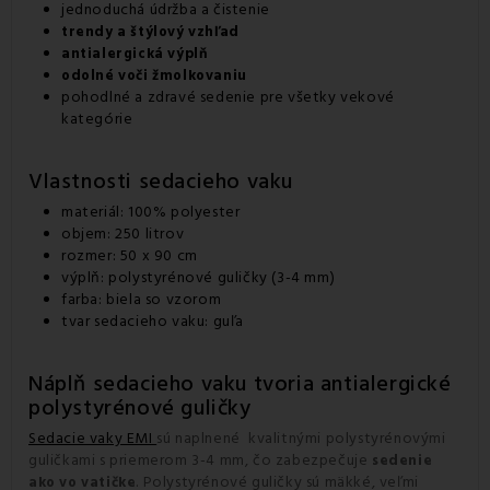
jednoduchá údržba a čistenie
trendy a štýlový vzhľad
antialergická výplň
odolné voči žmolkovaniu
pohodlné a zdravé sedenie pre všetky vekové
kategórie
Vlastnosti sedacieho vaku
materiál: 100% polyester
objem: 250 litrov
rozmer: 50 x 90 cm
výplň: polystyrénové guličky (3-4 mm)
farba: biela so vzorom
tvar sedacieho vaku: guľa
Náplň sedacieho vaku tvoria antialergické
polystyrénové guličky
Sedacie vaky EMI
sú naplnené kvalitnými polystyrénovými
guličkami s priemerom 3-4 mm, čo zabezpečuje
sedenie
. Polystyrénové guličky sú mäkké, veľmi
ako vo vatičke