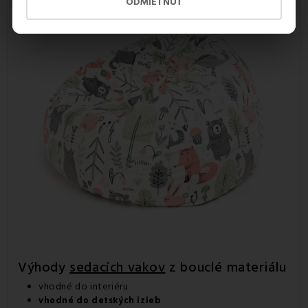
ODMIETNUŤ
Výhody
sedacích vakov
z bouclé materiálu
vhodné do interiéru
vhodné do detských izieb