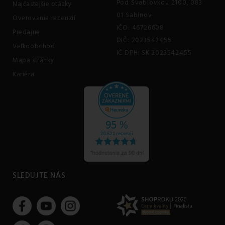
Pod Švabľovkou 2100, 083
Najčastejšie otázky
01 Sabinov
Overovanie recenzií
IČO: 46726608
Predajne
DIČ: 2023542455
Veľkoobchod
IČ DPH: SK 2023542455
Mapa stránky
Kariéra
SLEDUJTE NÁS