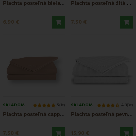
P
lachta posteľná biela pevná Daria EMI
P
lachta posteľná žltá pevná EMI
6,90 €
7,50 €
SKLADOM
SKLADOM
5
(1x)
4.3
(3x)
P
lachta posteľná cappuccino EMI
P
lachta posteľná pevna damašková biela EMI
7,50 €
15,90 €