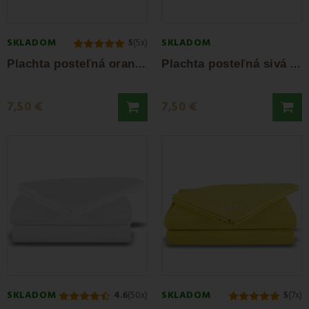
SKLADOM
SKLADOM
5
(5x)
P
lachta posteľná oranžová pevná EMI
P
lachta posteľná sivá pevná EMI
7,50 €
7,50 €
SKLADOM
SKLADOM
4.6
(50x)
5
(7x)