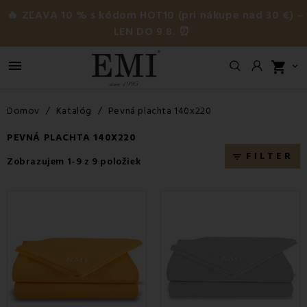
🔥 ZĽAVA 10 % s kódom HOT10 (pri nákupe nad 30 €) –
LEN DO 9.8. ⏰

shopping_cart

Domov
Katalóg
Pevná plachta 140x220
PEVNÁ PLACHTA 140X220
FILTER
filter_list
Zobrazujem 1-9 z 9 položiek