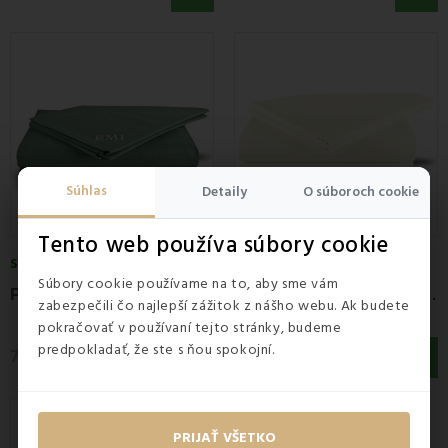
Súhlas
Detaily
O súboroch cookie
Tento web používa súbory cookie
SKLADOM
SKLADOM
Súbory cookie používame na to, aby sme vám
P
lachta posteľná tmavozelená pevná EMI
P
lachta posteľná maslová pevná EMI
zabezpečili čo najlepší zážitok z nášho webu. Ak budete
pokračovať v používaní tejto stránky, budeme
predpokladať, že ste s ňou spokojní.
7,50 €
7,50 €
PRIJAŤ VŠETKO