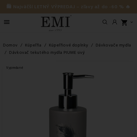
🛍️ Najväčší LETNÝ VÝPREDAJ – zľavy až do -60 % 🔥

shopping_cart

Domov
Kúpeľňa
Kúpeľňové doplnky
Dávkovače mydla
Dávkovač tekutého mydla PIUME sivý
Vypredané