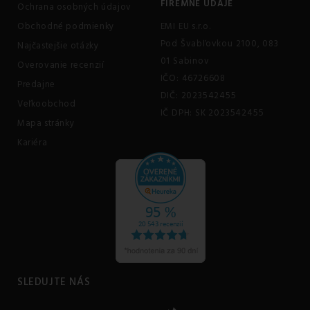
FIREMNÉ ÚDAJE
Ochrana osobných údajov
Obchodné podmienky
EMI EU s.r.o.
Pod Švabľovkou 2100, 083
Najčastejšie otázky
01 Sabinov
Overovanie recenzií
IČO: 46726608
Predajne
DIČ: 2023542455
Veľkoobchod
IČ DPH: SK 2023542455
Mapa stránky
Kariéra
SLEDUJTE NÁS