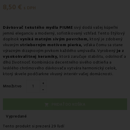
8,50 €
s DPH
Dávkovač tekutého mydla PIUME
sivý dodá vašej kúpeľni
jemnú eleganciu a moderný, sofistikovaný vzhľad. Tento štýlový
doplnok
vyniká matným sivým povrchom,
ktorý je zdobený
vkusným
strieborným motívom pierka,
vďaka čomu sa stane
výrazným dizajnovým prvkom každého umývadla. Vyrobený
je z
vysokokvalitnej keramiky,
ktorá zaručuje stabilitu, odolnosť a
dlhú životnosť. Kombinácia decentného sivého odtieňa a
lesklého chrómového dávkovača vytvára harmonický celok,
ktorý skvele podčiarkne vkusný interiér vašej domácnosti.
+
Množstvo
-
PRIDAŤ DO KOŠÍKA

Vypredané
Tento produkt si prezerá 29 ľudí