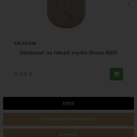
›
SKLADOM
SKLA
Dávkovač na tekuté mydlo Diosa AWD
Dáv
8,90 €
8,50
POPIS
PODROBNOSTI O PRODUKTE
RECENZIE