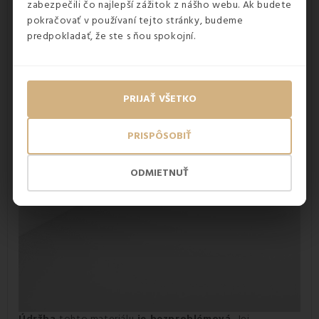
zabezpečili čo najlepší zážitok z nášho webu. Ak budete
obľúbeným
sedacím vakom
a podľa farby postele aj k
pokračovať v používaní tejto stránky, budeme
posteli.
predpokladať, že ste s ňou spokojní.
PRIJAŤ VŠETKO
PRISPÔSOBIŤ
ODMIETNUŤ
Údržba
tohto materiálu
je bezproblémová.
Jej