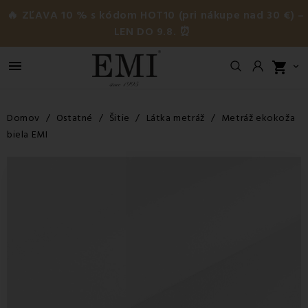
🔥 ZĽAVA 10 % s kódom HOT10 (pri nákupe nad 30 €) –
LEN DO 9.8. ⏰

shopping_cart

Domov
Ostatné
Šitie
Látka metráž
Metráž ekokoža
biela EMI