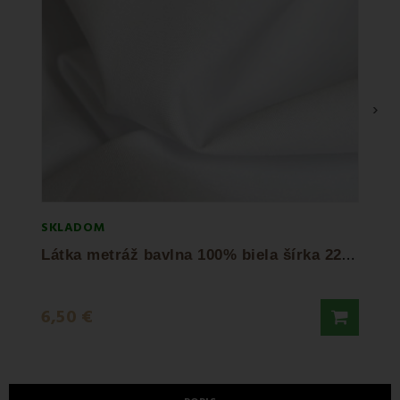
›
SKLADOM
SKLA
L
átka metráž bavlna 100% biela šírka 220 cm
6,50 €
10,5