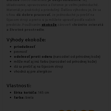
skladovanie, upravovanie a čistenie je veľmi jednoduché.
Materiál je praktický a priedušný. Ďalšou výhodou je, že sa
s ňou
dá dobre pracovať.
Je jednoduché ju prešiť na
šijacom stroji a preto si ju môžete upraviť podľa vašich
predstáv. Používaním
ekokože
z
ároveň
chránite zvieratá
a životné prostredie
.
Výhody ekokože:
priedušnosť
pevnosť
odolnosť proti oderu
(narozdiel od prírodnej kože)
môže mať aj inú farbu (narozdiel od prírodnej kože)
dá sa prešiť aj na šijacom stroji
vhodná aj pre alergikov
Vlastnosti:
šírka kotúča:
145 cm
farba:
biela