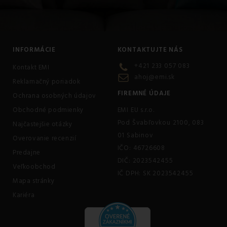
INFORMÁCIE
KONTAKTUJTE NÁS
+421 233 057 083
Kontakt EMI
ahoj@emi.sk
Reklamačný poriadok
FIREMNÉ ÚDAJE
Ochrana osobných údajov
Obchodné podmienky
EMI EU s.r.o.
Pod Švabľovkou 2100, 083
Najčastejšie otázky
01 Sabinov
Overovanie recenzií
IČO: 46726608
Predajne
DIČ: 2023542455
Veľkoobchod
IČ DPH: SK 2023542455
Mapa stránky
Kariéra