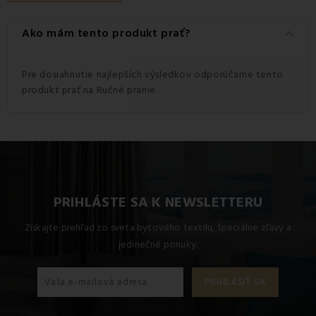
keyboard_arrow_down
Ako mám tento produkt prať?
Pre dosiahnutie najlepších výsledkov odporúčame tento
produkt prať na Ručné pranie.
PRIHLÁSTE SA K NEWSLETTERU
Získajte prehľad zo sveta bytového textilu, špeciálne zľavy a
jedinečné ponuky.