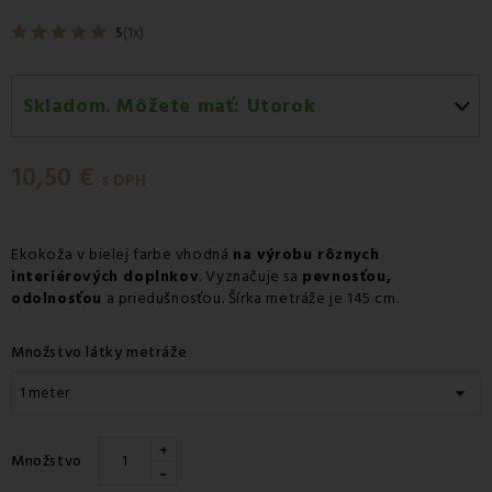
5
(1x)
Skladom. Môžete mať:
Utorok
Utorok 11.08
-
Doručenie kuriérom GLS
10,50 €
Utorok 11.08
-
Vyzdvihnutie na predajni
s DPH
Streda 12.08
-
Packeta doručenie kuriérom na adresu
Ekokoža v bielej farbe vhodná
na výrobu rôznych
interiérových doplnkov
. Vyznačuje sa
pevnosťou,
odolnosťou
a priedušnosťou. Šírka metráže je 145 cm.
Množstvo látky metráže
+
Množstvo
-