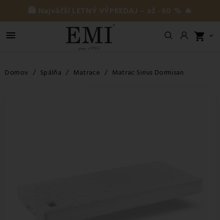
🛍️ Najväčší LETNÝ VÝPREDAJ – až -60 % 🔥

shopping_cart

Domov
Spálňa
Matrace
Matrac Sirius Dormisan