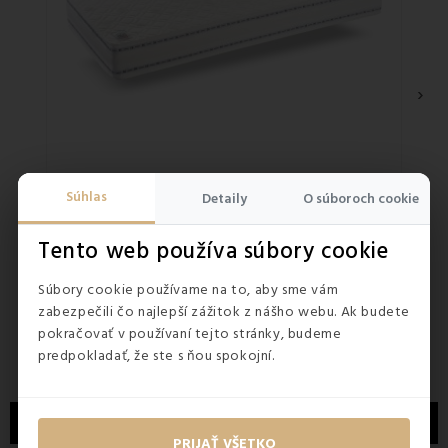
›
Súhlas
Detaily
O súboroch cookie
SKLADOM
SKLA
5
(2x)
Tento web používa súbory cookie
Matrac Jupiter Dormisan
Papl
Súbory cookie používame na to, aby sme vám
zabezpečili čo najlepší zážitok z nášho webu. Ak budete
21,9
265,50 €
pokračovať v používaní tejto stránky, budeme
36,50
predpokladať, že ste s ňou spokojní.
POPIS
PRIJAŤ VŠETKO