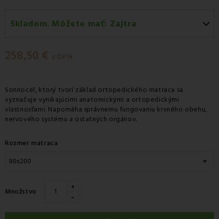
Skladom. Môžete mať:
Zajtra
Zajtra
-
Doručenie kuriérom GLS
258,50 €
Zajtra
-
Vyzdvihnutie na predajni
s DPH
Pondelok 10.08
-
Packeta doručenie kuriérom na
adresu
Sonnocel, ktorý tvorí základ ortopedického matraca sa
vyznačuje vynikajúcimi anatomickými a ortopedickými
vlastnosťami. Napomáha správnemu fungovaniu krvného obehu,
nervového systému a ostatných orgánov.
Rozmer matraca
+
Množstvo
-