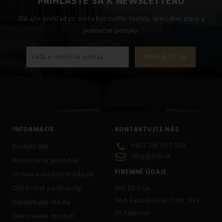
PRIHLÁSTE SA K NEWSLETTERU
Získajte prehľad zo sveta bytového textilu, špeciálne zľavy a
jedinečné ponuky.
INFORMÁCIE
KONTAKTUJTE NÁS
+421 233 057 083
Kontakt EMI
ahoj@emi.sk
Reklamačný poriadok
FIREMNÉ ÚDAJE
Ochrana osobných údajov
Obchodné podmienky
EMI EU s.r.o.
Pod Švabľovkou 2100, 083
Najčastejšie otázky
01 Sabinov
Overovanie recenzií