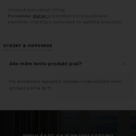
Ortopedická nosnosť: 130 kg
Poznámka:
Matrac
je potrebné počas používania
pravidelne otáčať pre zachovanie čo najdlhšej životnosti.
OTÁZKY & ODPOVEDE
keyboard_arrow_down
Ako mám tento produkt prať?
Pre dosiahnutie najlepších výsledkov odporúčame tento
produkt prať na 60 °C.