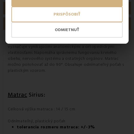
PODROBNOSTI O PRODUKTE
PRISPÔSOBIŤ
RECENZIE
ODMIETNUŤ
Sonnocel, ktorý tvorí základ ortopedického
matraca
sa
vyznačuje vynikajúcimi anatomickými a ortopedickými
vlastnosťami. Napomáha správnemu fungovaniu krvného
obehu, nervového systému a ostatných orgánov. Matrac
možno polohovať až do 90°. Obsahuje odnímateľný poťah s
plastickým vzorom.
Matrac
Sirius:
Celková výška matraca : 14 / 15 cm
Odnímateľný, plastický poťah
tolerancia rozmeru matraca: +/-3%