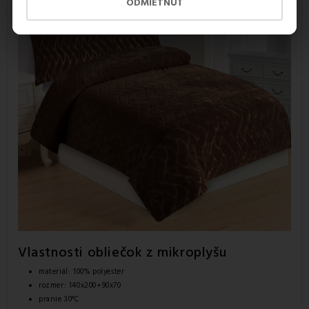
ODMIETNUŤ
Vlastnosti obliečok z mikroplyšu
materiál: 100% polyester
rozmer: 140x200+90x70
pranie 30°C