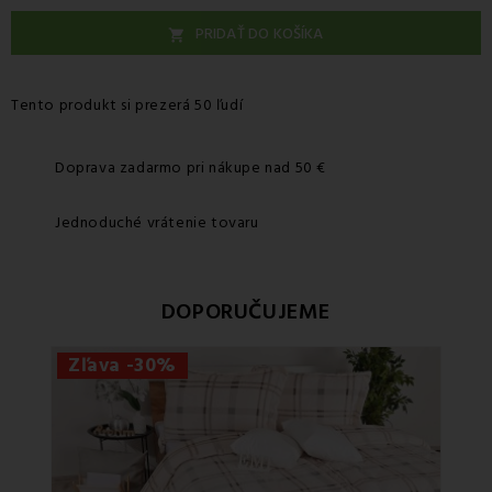
PRIDAŤ DO KOŠÍKA

Tento produkt si prezerá 50 ľudí
Doprava zadarmo pri nákupe nad 50 €
Jednoduché vrátenie tovaru
DOPORUČUJEME
Zľava -30%
Zľ