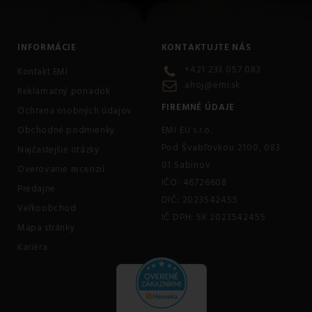
INFORMÁCIE
KONTAKTUJTE NÁS
+421 233 057 083
Kontakt EMI
ahoj@emi.sk
Reklamačný poriadok
FIREMNÉ ÚDAJE
Ochrana osobných údajov
Obchodné podmienky
EMI EU s.r.o.
Pod Švabľovkou 2100, 083
Najčastejšie otázky
01 Sabinov
Overovanie recenzií
IČO: 46726608
Predajne
DIČ: 2023542455
Veľkoobchod
IČ DPH: SK 2023542455
Mapa stránky
Kariéra