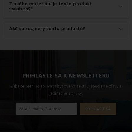
Gramáž materiálu použitého pre tento produkt je 290
Z akého materiálu je tento produkt
keyboard_arrow_down
g/m2.
vyrobený?
Tento produkt je vyrobený z kvalitného materiálu: 100%
Aké sú rozmery tohto produktu?
keyboard_arrow_down
Polyester.
Dostupné rozmery pre tento produkt sú: Štandardný set
jednolôžko obsahuje 1x 140x200 + 1x 70x90.
PRIHLÁSTE SA K NEWSLETTERU
Získajte prehľad zo sveta bytového textilu, špeciálne zľavy a
jedinečné ponuky.