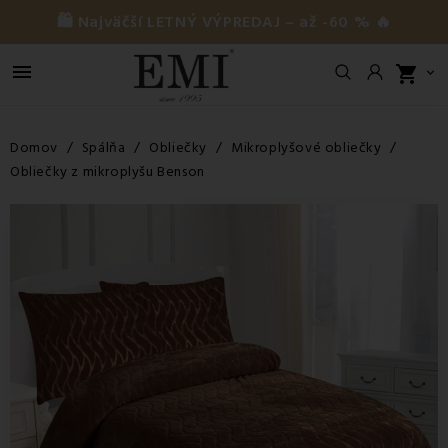
🛍️ Najväčší LETNÝ VÝPREDAJ – až -60 % 🔥

shopping_cart

Domov
Spálňa
Obliečky
Mikroplyšové obliečky
Obliečky z mikroplyšu Benson