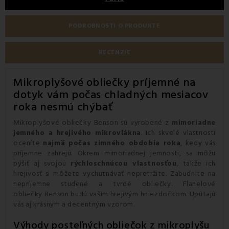
PODROBNOSTI O PRODUKTE
RECENZIE
Mikroplyšové obliečky príjemné na
dotyk vám počas chladných mesiacov
roka nesmú chýbať
Mikroplyšové obliečky Benson sú vyrobené z
mimoriadne
jemného a hrejivého mikrovlákna
. Ich skvelé vlastnosti
oceníte
najmä počas zimného obdobia roka
, kedy vás
príjemne zahrejú. Okrem mimoriadnej jemnosti, sa môžu
pýšiť aj svojou
rýchloschnúcou vlastnosťou
, takže ich
hrejivosť si môžete vychutnávať nepretržite. Zabudnite na
nepríjemne studené a tvrdé obliečky.
Flanelové
obliečky
Benson budú vašim hrejivým hniezdočkom. Upútajú
vás aj krásnym a decentným vzorom.
Výhody posteľných obliečok z mikroplyšu