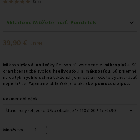
5
(1x)
Skladom. Môžete mať:
Pondelok
Pondelok 10.08
-
Doručenie kuriérom GLS
39,90 €
Pondelok 10.08
-
Vyzdvihnutie na predajni
s DPH
Pondelok 10.08
-
Osobný odber v odbernom mieste
Packeta
Mikroplyšové obliečky
Benson sú vyrobené
z mikroplyšu.
Sú
charakteristické svojou
Pondelok 10.08
-
Osobný odber v odbernom mieste
hrejivosťou a mäkkosťou
. Sú príjemné
na dotyk,
rýchlo schnú
takže ich jemnosť si môžete vychutnávať
GLS
nepretržite. Zapínanie obliečok je praktické
pomocou zipsu.
Utorok 11.08
-
Packeta doručenie kuriérom na adresu
Rozmer obliečok
+
Množstvo
-