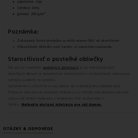
zapínanie: zips
výrobca: Jahu
2
gramáž: 290 g/m
Poznámka:
Zobrazenie farieb produktu sa môže mierne líšiť od skutočnosti.
Odporúčame obliečky prať naruby so zapnutým zapínaním.
Starostlivosť o posteľné obliečky
Tak ako pri všetkých
posteľných obliečkach
aj pri mikroplyšových
obliečkach Benson je potrebné pri starostlivosti o ne dodržiavať ošetrovacie
symboly uvedené na výrobku.
Spríjemnite a zútulnite si svoj domov do chladnejšieho obdobia roka.
Pripravili sme pre vás niekoľko inšpirácií, ku ktorým vám postačia šikovné
ruky a váš domov bude ako z rozprávky. Viac sa dozviete v
článku:
Najlepšie pletené inšpirácie pre váš domov.
OTÁZKY & ODPOVEDE