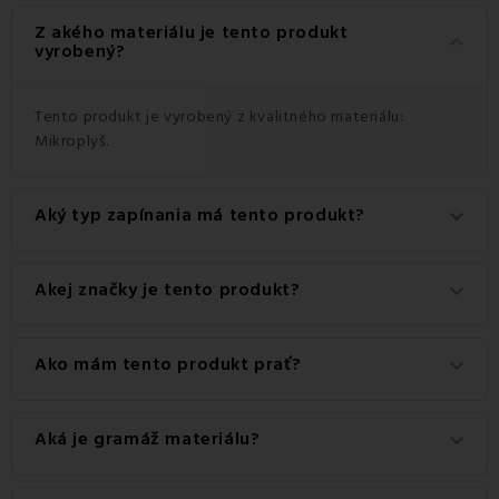
Z akého materiálu je tento produkt
keyboard_arrow_down
vyrobený?
Tento produkt je vyrobený z kvalitného materiálu:
Mikroplyš.
Aký typ zapínania má tento produkt?
keyboard_arrow_down
Tento produkt má praktické zapínanie na Zips.
Akej značky je tento produkt?
keyboard_arrow_down
Ide o autentický produkt značky Jahu.
Ako mám tento produkt prať?
keyboard_arrow_down
Pre dosiahnutie najlepších výsledkov odporúčame tento
Aká je gramáž materiálu?
keyboard_arrow_down
produkt prať na 30 °C.