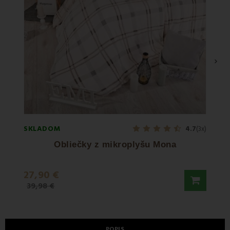
›
SKLADOM
SKLA
4.7
(3x)
Obliečky z mikroplyšu Mona
Papl
27,90 €
21,9
39,98 €
36,50
POPIS