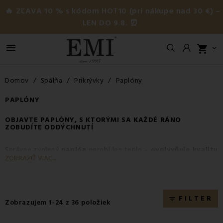
🔥 ZĽAVA 10 % s kódom HOT10 (pri nákupe nad 30 €) –
LEN DO 9.8. ⏰

shopping_cart

Domov
Spálňa
Prikrývky
Paplóny
PAPLÓNY
OBJAVTE
PAPLÓNY
, S KTORÝMI SA KAŽDÉ RÁNO
ZOBUDÍTE ODDÝCHNUTÍ
Správne zvolený
paplón
nerobí len teplo –
ovplyvňuje kvalitu
ZOBRAZIŤ VIAC...
vášho
spánku
. V
EMI
vám ponúkame paplóny, ktoré sú
ľahké,
priedušné, hygienické
a hlavne
príjemné na dotyk
. Vyberajte
z osvedčených materiálov, ktoré spĺňajú potreby detí,
dospelých, alergikov aj náročných spáčov.
FILTER
filter_list
Zobrazujem 1-24 z 36 položiek
Prečo si vybrať
paplón
od EMI?