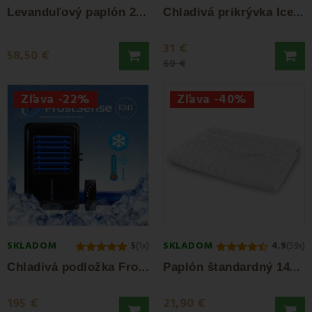
L
evanduľový paplón 200g/m² 140x200 EMI 1+1...
C
hladivá prikrývka IceFresh Comfort...
31 €
58,50 €
60 €
Zľava -22%
Zľava -40%
SKLADOM
SKLADOM
5
(1x)
4.9
(59x)
C
hladivá podložka Frost Sense EMI
P
aplón štandardný 140x200 300 g/m² EMI
195 €
21,90 €