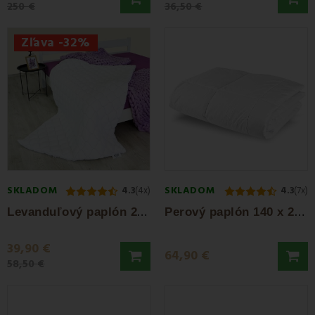
250 €
36,50 €
Zľava -32%
SKLADOM
SKLADOM
4.3
(4x)
4.3
(7x)
L
evanduľový paplón 200g/m² 140x200 EMI
P
erový paplón 140 x 200 2,1 kg EMI
39,90 €
64,90 €
58,50 €