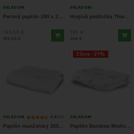
SKLADOM
SKLADOM
P
erový paplón 200 x 220 3,20 kg EMI
H
rejivá podložka Thermo Soft EMI
149,50 €
195 €
152,90 €
250 €
Zľava -21%
SKLADOM
SKLADOM
4.8
(13x)
P
aplón manželský 200 x 220 300 g/m² EMI
P
aplón Bamboo Medic 140x200 cm EMI