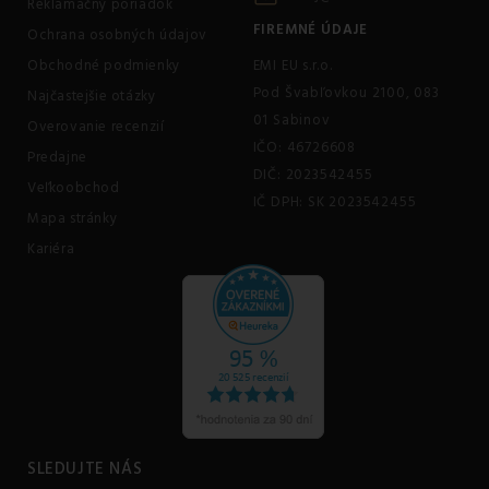
Reklamačný poriadok
FIREMNÉ ÚDAJE
Ochrana osobných údajov
Obchodné podmienky
EMI EU s.r.o.
Pod Švabľovkou 2100, 083
Najčastejšie otázky
01 Sabinov
Overovanie recenzií
IČO: 46726608
Predajne
DIČ: 2023542455
Veľkoobchod
IČ DPH: SK 2023542455
Mapa stránky
Kariéra
SLEDUJTE NÁS