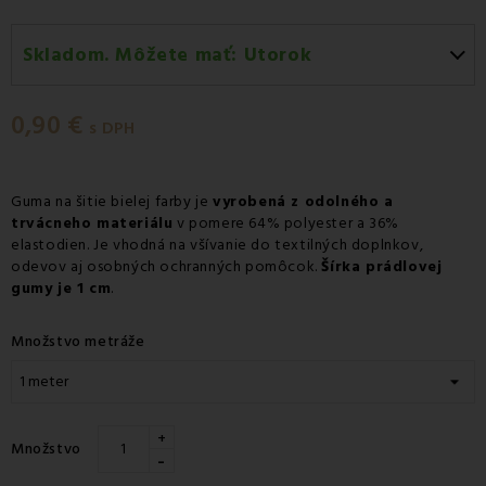
Skladom. Môžete mať:
Utorok
Utorok 11.08
-
Doručenie kuriérom GLS
0,90 €
Utorok 11.08
-
Vyzdvihnutie na predajni
s DPH
Utorok 11.08
-
Osobný odber v odbernom mieste
Packeta
Guma na šitie bielej farby je
vyrobená z odolného a
trvácneho materiálu
Utorok 11.08
-
Osobný odber v odbernom mieste GLS
v pomere 64% polyester a 36%
elastodien. Je vhodná na všívanie do textilných doplnkov,
Streda 12.08
-
Packeta doručenie kuriérom na adresu
odevov aj osobných ochranných pomôcok.
Šírka prádlovej
gumy je 1 cm
.
Množstvo metráže
+
Množstvo
-