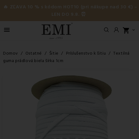
🔥 ZĽAVA 10 % s kódom HOT10 (pri nákupe nad 30 €) –
LEN DO 9.8. ⏰

shopping_cart

Domov
Ostatné
Šitie
Príslušenstvo k šitiu
Textilná
guma prádlová biela šírka 1cm