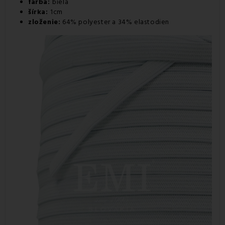
farba:
biela
šírka:
1cm
zloženie:
64% polyester a 34% elastodien