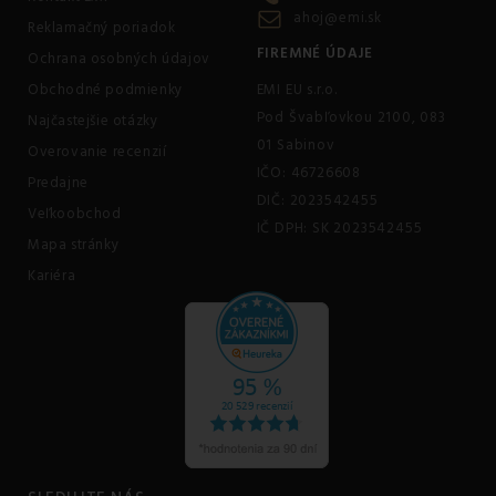
ahoj@emi.sk
Reklamačný poriadok
FIREMNÉ ÚDAJE
Ochrana osobných údajov
Obchodné podmienky
EMI EU s.r.o.
Pod Švabľovkou 2100, 083
Najčastejšie otázky
01 Sabinov
Overovanie recenzií
IČO: 46726608
Predajne
DIČ: 2023542455
Veľkoobchod
IČ DPH: SK 2023542455
Mapa stránky
Kariéra