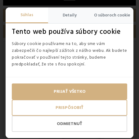
Súhlas
PODROBNOSTI O PRODUKTE
Detaily
O súboroch cookie
Tento web používa súbory cookie
RECENZIE
Súbory cookie používame na to, aby sme vám
Kvalitná plochá guma na šitie
zabezpečili čo najlepší zážitok z nášho webu. Ak budete
pokračovať v používaní tejto stránky, budeme
Plochú prádlovú gumu na šitie využijete pri výrobe rôznych
predpokladať, že ste s ňou spokojní.
odevov, textilných aj bytových doplnkov, či osobných
ochranných pomôcok. Je
vyrobená zo zmesi polyesteru
a elastodienu
v pomere 64:36. Biela textilná guma je
pevná, trvácna, plochá a vyrobená
z odolného materiálu
,
čím ju môžete prať aj v práčke. Šírka gumy je 1 cm.
PRIJAŤ VŠETKO
PRISPÔSOBIŤ
ODMIETNUŤ