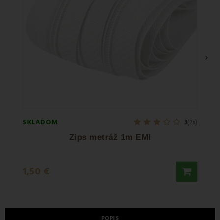
›
SKLADOM
SKLA
3
(2x)
Zips metráž 1m EMI
1,50 €
0,50
POPIS