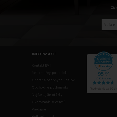
Zís
INFORMÁCIE
Kontakt EMI
Reklamačný poriadok
Ochrana osobných údajov
Obchodné podmienky
Najčastejšie otázky
Overovanie recenzií
Predajne
Veľkoobchod