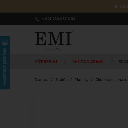
🔥 ZĽ
+421 233 057 083

VÝPREDAJ
1+1 ZADARMO
SPÁ
Domov
Spálňa
Plachty
Chrániče na matr