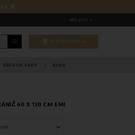
9.8. ⏰
Môj účet

shopping_cart

Košík (prázdny)
SEDACIE VAKY
BLOG
NIČ 60 X 120 CM EMI
rok