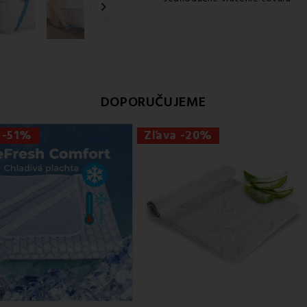

DOPORUČUJEME
 -51%
Zľava -20%