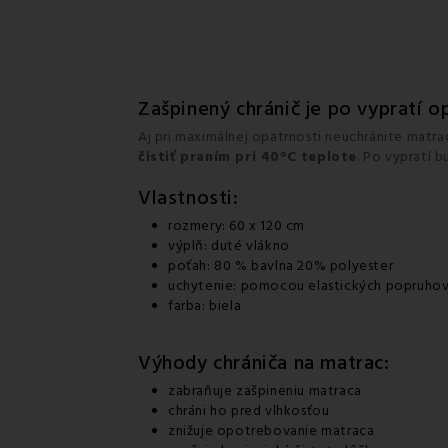
Zašpinený chránič je po vypratí o
Aj pri maximálnej opatrnosti neuchránite matra
čistiť praním pri 40°C teplote
. Po vypratí 
Vlastnosti:
rozmery: 60 x 120 cm
výplň: duté vlákno
poťah: 80 % bavlna 20% polyester
uchytenie: pomocou elastických popruho
farba: biela
Výhody chrániča na matrac:
zabraňuje zašpineniu matraca
chráni ho pred vlhkosťou
znižuje opotrebovanie matraca