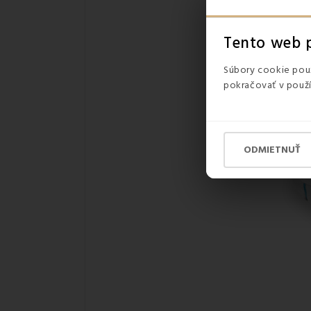
Tento web p
Súbory cookie použ
pokračovať v použí
ODMIETNUŤ