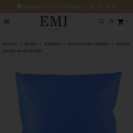
🛍️ Najväčší LETNÝ VÝPREDAJ – až -60 % 🔥

shopping_cart

Domov
Spálňa
Vankúše
Dekoratívne vankúše
Vankúš
modrý ekokoža EMI