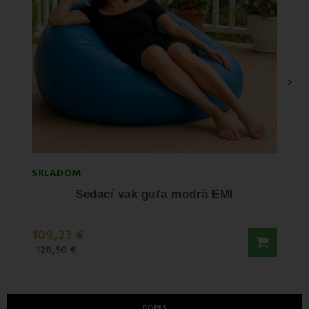
›
SKLADOM
SKLA
Sedací vak guľa modrá EMI
Van
109,23 €
3,20
128,50 €
3,90 
POPIS