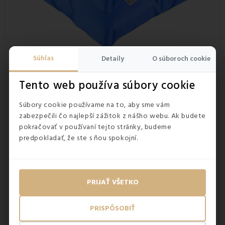
Súhlas
Detaily
O súboroch cookie
Tento web používa súbory cookie
Výhody dekoratívneho vankúša:
Súbory cookie používame na to, aby sme vám
vankúš dodá šmrnc každej miestnosti
zabezpečili čo najlepší zážitok z nášho webu. Ak budete
lacná a praktická alternatíva bytových doplnkov
pokračovať v používaní tejto stránky, budeme
využijete ho
aj ako vankúš na spanie
, či hru pre deti
predpokladať, že ste s ňou spokojní.
antialergický a antibakteriálny
vankúš vhodný pre alergikov a astmatikov
možnosť výroby atypického rozmeru tohto vankúša na
mieru
PRIJAŤ VŠETKO
Materiál:
PRISPÔSOBIŤ
ekokoža 100% polyester