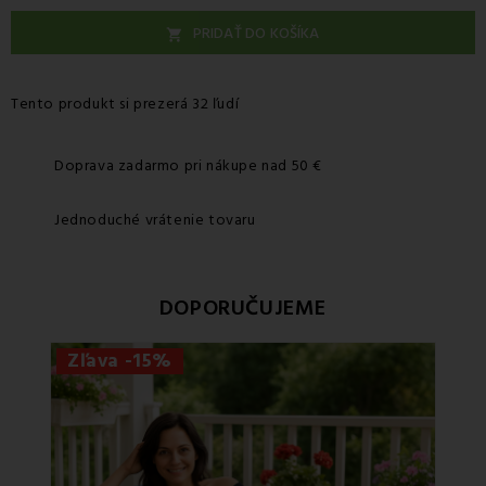
PRIDAŤ DO KOŠÍKA

Tento produkt si prezerá 32 ľudí
Doprava zadarmo pri nákupe nad 50 €
Jednoduché vrátenie tovaru
DOPORUČUJEME
Zľava -15%
Zľa