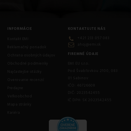
INFORMÁCIE
KONTAKTUJTE NÁS
+421 233 057 083
Kontakt EMI
ahoj@emi.sk
Reklamačný poriadok
FIREMNÉ ÚDAJE
Ochrana osobných údajov
Obchodné podmienky
EMI EU s.r.o.
Pod Švabľovkou 2100, 083
Najčastejšie otázky
01 Sabinov
Overovanie recenzií
IČO: 46726608
Predajne
DIČ: 2023542455
Veľkoobchod
IČ DPH: SK 2023542455
Mapa stránky
Kariéra