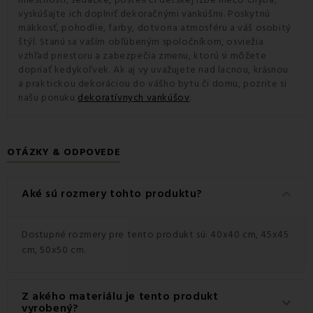
vyskúšajte ich doplniť dekoračnými vankúšmi. Poskytnú
mäkkosť, pohodlie, farby, dotvoria atmosféru a váš osobitý
štýl. Stanú sa vaším obľúbeným spoločníkom, osviežia
vzhľad priestoru a zabezpečia zmenu, ktorú si môžete
dopriať kedykoľvek. Ak aj vy uvažujete nad lacnou, krásnou
a praktickou dekoráciou do vášho bytu či domu, pozrite si
našu ponuku
dekoratívnych vankúšov
.
OTÁZKY & ODPOVEDE
keyboard_arrow_down
Aké sú rozmery tohto produktu?
Dostupné rozmery pre tento produkt sú: 40x40 cm, 45x45
cm, 50x50 cm.
Z akého materiálu je tento produkt
keyboard_arrow_down
vyrobený?