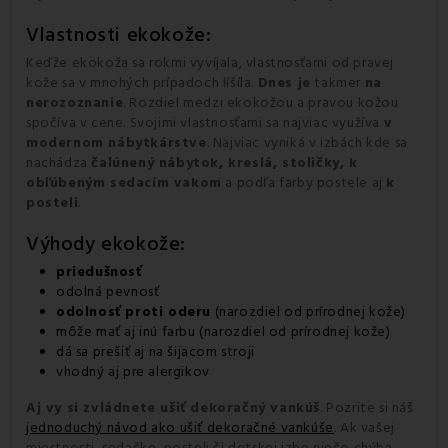
Vlastnosti ekokože:
Keďže ekokoža sa rokmi vyvíjala, vlastnosťami od pravej
kože sa v mnohých prípadoch líšíla.
Dnes je
takmer
na
nerozoznanie
. Rozdiel medzi ekokožou a pravou kožou
spočíva v cene. Svojimi vlastnosťami sa najviac využíva
v
modernom nábytkárstve
. Najviac vyniká v izbách kde sa
nachádza
čalúnený nábytok, kreslá, stoličky, k
obľúbeným sedacím vakom
a podľa farby postele aj
k
posteli
.
Výhody ekokože:
priedušnosť
odolná pevnosť
odolnosť proti oderu
(narozdiel od prírodnej kože)
môže mať aj inú farbu (narozdiel od prírodnej kože)
dá sa prešiť aj na šijacom stroji
vhodný aj pre alergikov
Aj vy si zvládnete ušiť dekoračný vankúš
. Pozrite si náš
jednoduchý návod ako ušiť dekoračné vankúše
. Ak vašej
miestnosti, sedačke, posteli či detskej izbe niečo chýba,