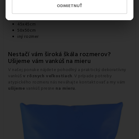
ODMIETNUŤ
Rozmery:
40x40cm
45x45cm
50x50cm
iný rozmer
Nestačí vám široká škála rozmerov?
Ušijeme vám vankúš na mieru
V našej ponuke nájdete pohodlný a praktický dekoratívny
vankúš
v rôznych veľkostiach
. V prípade potreby
atypického rozmeru nás neváhajte kontaktovať a my vám
ušijeme
vankúš presne
na mieru
.