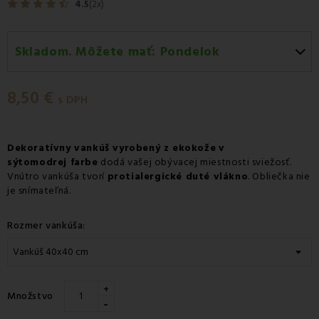
4.5
(2x)
Skladom. Môžete mať:
Pondelok
Pondelok 10.08
-
Doručenie kuriérom GLS
8,50 €
Pondelok 10.08
-
Vyzdvihnutie na predajni
s DPH
Pondelok 10.08
-
Osobný odber v odbernom mieste
Packeta
Dekoratívny vankúš vyrobený z ekokože
v
sýtomodrej farbe
Pondelok 10.08
dodá vašej obývacej miestnosti sviežosť.
-
Osobný odber v odbernom mieste
Vnútro vankúša tvorí
protialergické duté vlákno
. Obliečka nie
GLS
je snímateľná.
Utorok 11.08
-
Packeta doručenie kuriérom na adresu
Rozmer vankúša:
+
Množstvo
-