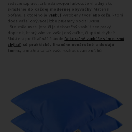
sedaciu súpravu, či kreslá svojou farbou. Je vhodný ako
skrášlenie
do každej modernej obývačky
. Materiál
poťahu, z ktorého je
vankúš
vyrobený tvorí
ekokoža
, ktorá
dodá vašej obývacej izbe príjemný pocit luxusu.
Ešte stále uvažujete či je dekoračný vankúš ten pravý
doplnok, ktorý vám vo vašej obývačke, či spálni chýba?
Skúste si prečítať náš článok:
Dekoračné vankúše vám nesmú
chýbať
,
sú praktické, finančne nenáročné a dodajú
šmrnc,
a možno sa tak vaše rozhodovanie uľahčí.