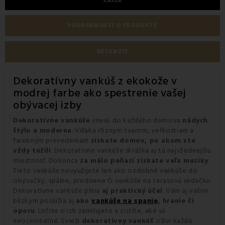
PODROBNOSTI O PRODUKTE
RECENZIE
Dekoratívny vankúš z ekokože v
modrej farbe ako spestrenie vašej
obývacej izby
Dekoratívne vankúše
vnesú do každého domova
nádych
štýlu a moderna
. Vďaka rôznym tvarom, veľkostiam a
farebným prevedeniam
získate domov, po akom ste
vždy túžili
. Dekoratívne vankúše skrášlia aj tú najvšednejšiu
miestnosť. Dokonca
za málo peňazí získate veľa muziky
.
Tieto vankúše nevyužijete len ako ozdobné vankúše do
obývačky, spálne, predsiene či vankúše na terasovú sedačku.
Dekoratívne vankúše plnia
aj praktický účel
. Vám aj vašim
blízkym poslúžia aj
ako
vankúše na spanie
, hranie či
oporu
. Určite si ich zamilujete a zistíte, aké sú
neoceniteľné. Svieži
dekoratívny vankúš
oživí každú