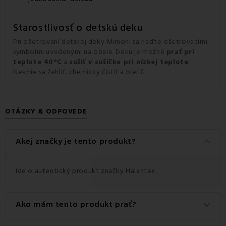
Starostlivosť o detskú deku
Pri ošetrovaní detskej deky Mimoni sa riaďte ošetrovacími
symbolmi uvedenými na obale. Deku je možné
prať pri
teplote 40°C
a
sušiť v sušičke pri nízkej teplote
.
Nesmie sa žehliť, chemicky čistiť a bieliť.
OTÁZKY & ODPOVEDE
keyboard_arrow_down
Akej značky je tento produkt?
Ide o autentický produkt značky Halantex.
Ako mám tento produkt prať?
keyboard_arrow_down