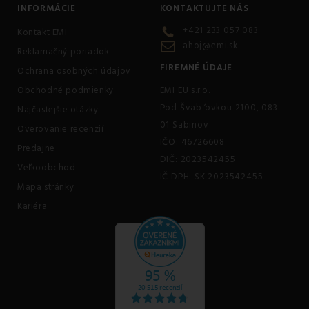
INFORMÁCIE
KONTAKTUJTE NÁS
+421 233 057 083
Kontakt EMI
ahoj@emi.sk
Reklamačný poriadok
FIREMNÉ ÚDAJE
Ochrana osobných údajov
Obchodné podmienky
EMI EU s.r.o.
Pod Švabľovkou 2100, 083
Najčastejšie otázky
01 Sabinov
Overovanie recenzií
IČO: 46726608
Predajne
DIČ: 2023542455
Veľkoobchod
IČ DPH: SK 2023542455
Mapa stránky
Kariéra