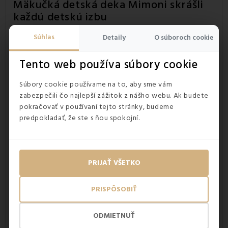
Mäkučká detská deka Mimoni skrášli
každú detskú izbu
Deka
s detským motívom
roztomilých Mimoňov sa teší
Súhlas
Detaily
O súboroch cookie
veľkej obľube u fanúšikov tejto rozprávky. Príjemný a
jemný materiál
je vhodný pre citlivú pokožku vášho
Tento web používa súbory cookie
dieťaťa.
Krásne sýte farby
nevyblednú ani po mnohých
praniach. Rozmer deky 130x170 cm je dosť veľký na to, aby
sa do nej vaša ratolesť zababušila, no oceníte ju aj ako
Súbory cookie používame na to, aby sme vám
prehoz na posteľ
. Fleecová deka Mimoni je ideálnym a
zabezpečili čo najlepší zážitok z nášho webu. Ak budete
praktickým
darčekom
na rôznu príležitosť.
pokračovať v používaní tejto stránky, budeme
predpokladať, že ste s ňou spokojní.
PRIJAŤ VŠETKO
PRISPÔSOBIŤ
ODMIETNUŤ