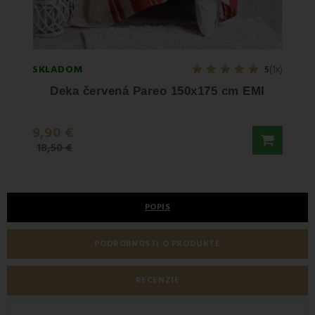
SKLADOM
SKLA
5
(1x)
Deka červená Pareo 150x175 cm EMI
M
9,90 €
99,5
18,50 €
POPIS
PODROBNOSTI O PRODUKTE
RECENZIE