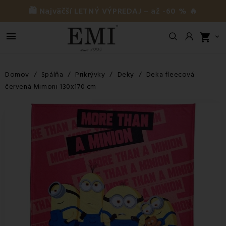
🛍️ Najväčší LETNÝ VÝPREDAJ – až -60 % 🔥

shopping_cart

Domov
Spálňa
Prikrývky
Deky
Deka fleecová
červená Mimoni 130x170 cm