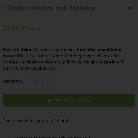
Skladom. Môžete mať:
Pondelok
Pondelok 10.08
-
Doručenie kuriérom GLS
13,50 €
Pondelok 10.08
-
Vyzdvihnutie na predajni
s DPH
Pondelok 10.08
-
Osobný odber v odbernom mieste
Packeta
Detská deka
Mimoni je vyrobená z
hebkého a mäkkého
materiálu
Pondelok 10.08
. Deka s motívom obľúbenej rozprávky poteší a
-
Osobný odber v odbernom mieste
zahreje. Je ideálna nielen ako prikrývka, ale aj ako
prehoz
či
GLS
dekorácia do detskej izby.
Utorok 11.08
-
Packeta doručenie kuriérom na adresu
+
Množstvo
-
PRIDAŤ DO KOŠÍKA

Tento produkt si prezerá 20 ľudí