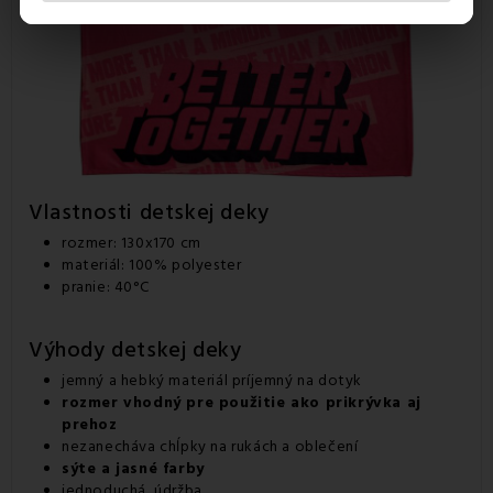
Vlastnosti detskej deky
rozmer: 130x170 cm
materiál: 100% polyester
pranie: 40°C
Výhody detskej deky
jemný a hebký materiál príjemný na dotyk
rozmer vhodný pre použitie ako prikrývka aj
prehoz
nezanecháva chĺpky na rukách a oblečení
sýte a jasné farby
jednoduchá údržba