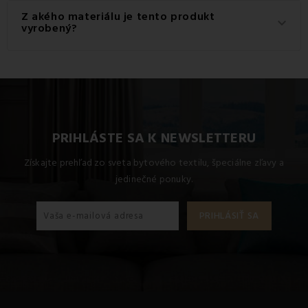
Pre dosiahnutie najlepších výsledkov odporúčame tento
Z akého materiálu je tento produkt
keyboard_arrow_down
produkt prať na 40 °C.
vyrobený?
Tento produkt je vyrobený z kvalitného materiálu: 100%
Polyester.
PRIHLÁSTE SA K NEWSLETTERU
Získajte prehľad zo sveta bytového textilu, špeciálne zľavy a
jedinečné ponuky.