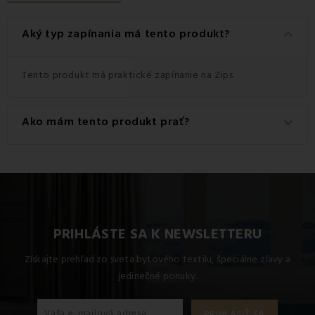
keyboard_arrow_down
Aký typ zapínania má tento produkt?
Tento produkt má praktické zapínanie na Zips.
Ako mám tento produkt prať?
keyboard_arrow_down
Pre dosiahnutie najlepších výsledkov odporúčame tento
produkt prať na 60 °C.
PRIHLÁSTE SA K NEWSLETTERU
Získajte prehľad zo sveta bytového textilu, špeciálne zľavy a
jedinečné ponuky.