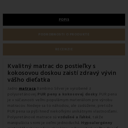
POPIS
PODROBNOSTI O PRODUKTE
RECENZIE
Kvalitný matrac do postieľky s
kokosovou doskou zaistí zdravý vývin
vášho dieťatka
Jadro
matraca
Bambino Silver je vyrobené z
polyuretánovej
PUR peny a kokosovej dosky
. PUR pena
je v súčasnosti veľmi populárnym materiálom pre výrobu
matracov. Nedeje sa to náhodou, ale zaslúžene, pretože
PUR pena sa pýši hneď niekoľkými unikátnymi vlastnosťami.
Polyuretánové matrace sú
vzdušné a ľahké
, takže
manipulácia s nimi je veľmi jednoduchá.
Hypoalergénny