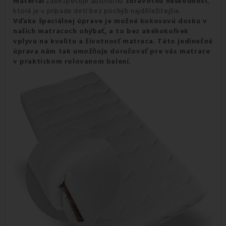
materiál
zabezpečuje absolútnu
zdravotnú neškodnosť
,
ktorá je v prípade detí bez pochýb najdôležitejšia.
Vďaka špeciálnej úprave je možné kokosovú dosku v
našich matracoch ohýbať, a to bez akéhokoľvek
vplyvu na kvalitu a životnosť matraca. Táto jedinečná
úprava nám tak umožňuje doručovať pre vás matrace
v praktickom rolovanom balení.