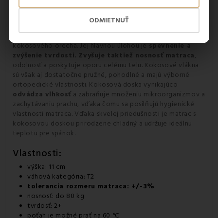
taký, aby malo dieťa dostatočnú oporu, no zároveň, aby mu
matrac nespôsoboval otlaky.
ODMIETNUŤ
Medzi dvoma vrstvami PUR peny je
doska z kokosových
vláken.
Ide o prírodný materiál, získaný zo šupky
kokosového orecha. Jej hlavnou úlohou je
spevnenie a
zvýšenie tvrdosti.
Zvyšuje taktiež nosnosť matraca
,
odolnosť a poskytuje oporu celému telu. Kokosové vlákna
sú však aj dostatočne pružné, pohodlné a majú výborné
ortopedické vlastnosti. Kokosová doska vynikajúco
odvádza vlhkosť
a zabraňuje množeniu mikroorganizmov a
zachytávaniu prachu, vďaka čomu sa posilňujú hygienické
vlastnosti matraca. Vďaka skvelej priedušnosti je matrac s
kokosovou doskou prirodzene chladný a udržuje ideálnu
teplotu pre spánok.
Vlastnosti:
výška: 11 cm
váhová kategória: T2
tolerancia rozmeru matraca: +/-3%
nosnosť: do 80 kg
tvrdosť: 2+
poťah je možné prať na 60 °C