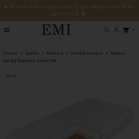
🔥 ZĽAVA 10 % s kódom HOT10 (pri nákupe nad 30 €) –
LEN DO 9.8. ⏰

shopping_cart

Domov
Spálňa
Matrace
Detské matrace
Matrac
detský Bambino Silver EMI
-20,21%