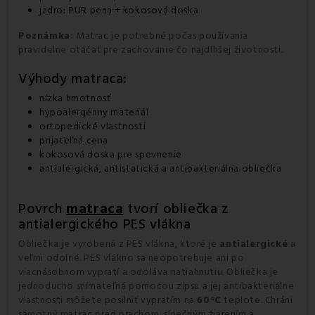
jadro: PUR pena + kokosová doska
Poznámka:
Matrac je potrebné počas používania
pravidelne otáčať pre zachovanie čo najdlhšej životnosti.
Výhody matraca:
nízka hmotnosť
hypoalergénny materiál
ortopedické vlastnosti
prijateľná cena
kokosová doska pre spevnenie
antialergická, antistatická a antibakteriálna obliečka
Povrch
matraca
tvorí obliečka z
antialergického PES vlákna
Obliečka je vyrobená z PES vlákna, ktoré je
antialergické
a
veľmi odolné. PES vlákno sa neopotrebuje ani po
viacnásobnom vypratí a odoláva natiahnutiu. Obliečka je
jednoducho snímateľná pomocou zipsu a jej antibakteriálne
vlastnosti môžete posilniť vypratím na
60°C
teplote. Chráni
samotný matrac pred prachom, slnečným žiarením a