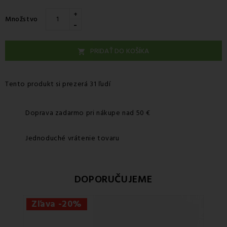
+
Množstvo
-
PRIDAŤ DO KOŠÍKA

Tento produkt si prezerá 31 ľudí
Doprava zadarmo pri nákupe nad 50 €
Jednoduché vrátenie tovaru
DOPORUČUJEME
Zľava -20%
Zľa