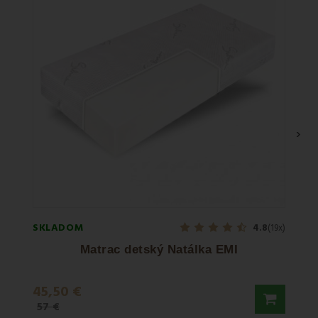
›
SKLADOM
SKLA
4.8
(19x)
Matrac detský Natálka EMI
45,50 €
29,9
57 €
37,50