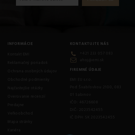
INFORMÁCIE
KONTAKTUJTE NÁS
+421 233 057 083
Kontakt EMI
ahoj@emi.sk
Reklamačný poriadok
FIREMNÉ ÚDAJE
Ochrana osobných údajov
Obchodné podmienky
EMI EU s.r.o.
Pod Švabľovkou 2100, 083
Najčastejšie otázky
01 Sabinov
Overovanie recenzií
IČO: 46726608
Predajne
DIČ: 2023542455
Veľkoobchod
IČ DPH: SK 2023542455
Mapa stránky
Kariéra