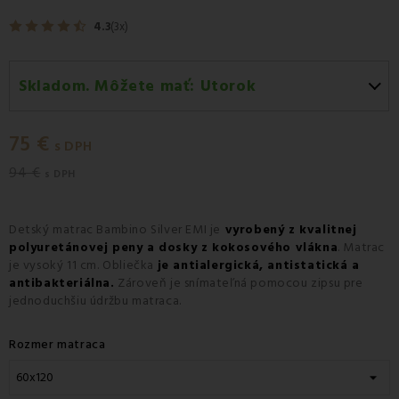
4.3
(3x)
Skladom. Môžete mať:
Utorok
Utorok 11.08
-
Doručenie kuriérom GLS
75 €
Utorok 11.08
-
Vyzdvihnutie na predajni
s DPH
94 €
Streda 12.08
-
Packeta doručenie kuriérom na adresu
s DPH
Detský matrac Bambino Silver EMI je
vyrobený z kvalitnej
polyuretánovej peny a dosky z kokosového vlákna
. Matrac
je vysoký 11 cm. Obliečka
je antialergická, antistatická a
antibakteriálna.
Zároveň je snímateľná pomocou zipsu pre
jednoduchšiu údržbu matraca.
Rozmer matraca