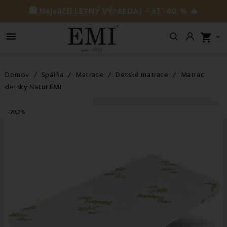
🛍️ Najväčší LETNÝ VÝPREDAJ – až -60 % 🔥

shopping_cart

Domov
Spálňa
Matrace
Detské matrace
Matrac
detský Natur EMI
-20,2%