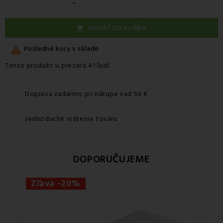
-
PRIDAŤ DO KOŠÍKA


Posledné kusy v sklade
Tento produkt si prezerá 41 ľudí
Doprava zadarmo pri nákupe nad 50 €
Jednoduché vrátenie tovaru
DOPORUČUJEME
Zľava -20%
Zľa