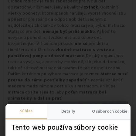
Úlohou rodičov je teda zabezpečiť pre svoje deti
dostatočný, ničím nerušený a kvalitný
spánok
. Odstrániť
všetky podnety, ktoré spánok narúšajú, vybrať vhodnú izbu
a priestor pre spánok a odpočinok detí. Jedným z
najdôležitejších článkov tohto reťazca je aj výber matraca.
Matrace pre deti
nemajú byť príliš mäkké
. Aj keď to
nevyzerá pohodlne, tvrdšie matrace sú pre deti
bezpečnejšie. V žiadnom prípade
nie sú
pre deti a
tínedžerov do 12 rokov
vhodné matrace s vrstvou
pamäťovej peny a zónové matrace
. Detský organizmus
rastie a vyvíja sa, a preto by mohlo dôjsť k jeho deformácii,
taktiež zónové matrace sú navrhnuté pre dospelú osobu.
Ďalším kritériom pri výbere matraca je rozmer.
Matrac musí
presne do rámu postieľky zapadnúť
a nesmie vzniknúť
medzera medzi rámom postieľky a matracom.
Pri kúpe
matraca dbajte aj na to, aby
poťah matraca bol
snímateľný a dal sa prať
.
Súhlas
Detaily
O súboroch cookie
Tento web používa súbory cookie