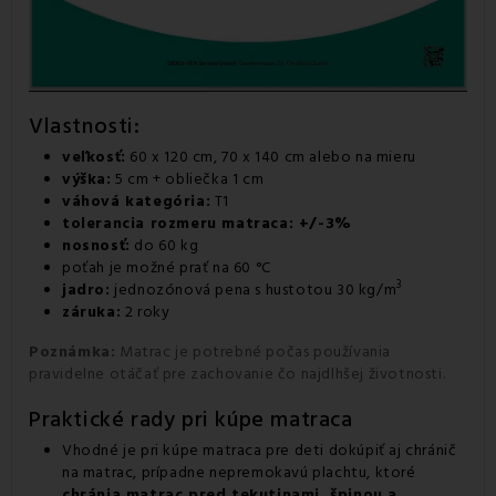
Vlastnosti:
veľkosť:
60 x 120 cm, 70 x 140 cm alebo na mieru
výška:
5 cm + obliečka 1 cm
váhová kategória:
T1
tolerancia rozmeru matraca: +/-3%
nosnosť:
do 60 kg
poťah je možné prať na 60 °C
3
jadro:
jednozónová pena s hustotou 30 kg/m
záruka:
2 roky
Poznámka:
Matrac je potrebné počas používania
pravidelne otáčať pre zachovanie čo najdlhšej životnosti.
Praktické rady pri kúpe matraca
Vhodné je pri kúpe matraca pre deti dokúpiť aj
chránič
na matrac
, prípadne
nepremokavú plachtu
, ktoré
chránia matrac pred tekutinami, špinou a