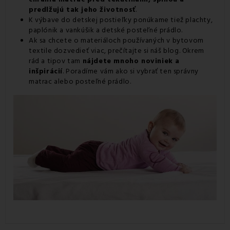
predlžujú tak jeho životnosť
.
K výbave do detskej postieľky ponúkame tiež
plachty
,
paplónik a vankúšik a detské posteľné prádlo.
Ak sa chcete o materiáloch používaných v bytovom
textile dozvedieť viac,
prečítajte si náš blog
. Okrem
rád a tipov tam
nájdete mnoho noviniek a
inšpirácií
. Poradíme vám ako si vybrať ten správny
matrac alebo posteľné prádlo.