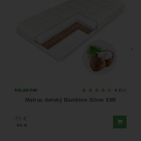
›
SKLADOM
SKLA
4.3
(3x)
Matrac detský Bambino Silver EMI
75 €
29,9
94 €
37,50