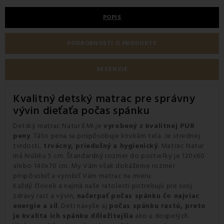
POPIS
PODROBNOSTI O PRODUKTE
RECENZIE
Kvalitný detský matrac pre správny
vývin dieťaťa počas spánku
Detský matrac Natur EMI je
vyrobený z kvalitnej PUR
peny
. Táto pena sa prispôsobuje krivkám tela. Je strednej
tvrdosti,
trvácny, priedušný a hygienický
. Matrac Natur
má hrúbku 5 cm. Štandardný rozmer do postieľky je 120x60
alebo 140x70 cm. My Vám však dokážeme rozmer
prispôsobiť a vyrobiť Vám matrac na mieru.
Každý človek a najmä naše ratolesti potrebujú pre svoj
zdravý rast a vývin,
načerpať počas spánku čo najviac
energie a síl
. Deti navyše aj
počas spánku rastú, preto
je kvalita ich spánku dôležitejšia
ako u dospelých.