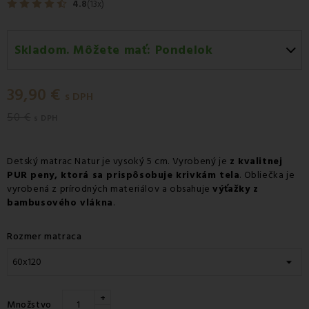
4.8
(13x)
Skladom. Môžete mať:
Pondelok
Pondelok 10.08
-
Doručenie kuriérom GLS
39,90 €
Pondelok 10.08
-
Vyzdvihnutie na predajni
s DPH
50 €
Utorok 11.08
-
Packeta doručenie kuriérom na adresu
s DPH
Detský matrac Natur je vysoký 5 cm. Vyrobený je
z kvalitnej
PUR peny, ktorá sa prispôsobuje krivkám tela
. Obliečka je
vyrobená z prírodných materiálov a obsahuje
výťažky z
bambusového vlákna
.
Rozmer matraca
+
Množstvo