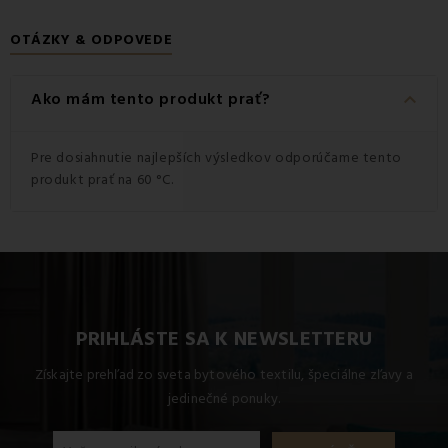
OTÁZKY & ODPOVEDE
keyboard_arrow_down
Ako mám tento produkt prať?
Pre dosiahnutie najlepších výsledkov odporúčame tento
produkt prať na 60 °C.
PRIHLÁSTE SA K NEWSLETTERU
Získajte prehľad zo sveta bytového textilu, špeciálne zľavy a
jedinečné ponuky.