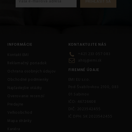
INFORMÁCIE
KONTAKTUJTE NÁS
+421 233 057 083
Kontakt EMI
ahoj@emi.sk
Reklamačný poriadok
FIREMNÉ ÚDAJE
Ochrana osobných údajov
Obchodné podmienky
EMI EU s.r.o.
Pod Švabľovkou 2100, 083
Najčastejšie otázky
01 Sabinov
Overovanie recenzií
IČO: 46726608
Predajne
DIČ: 2023542455
Veľkoobchod
IČ DPH: SK 2023542455
Mapa stránky
Kariéra