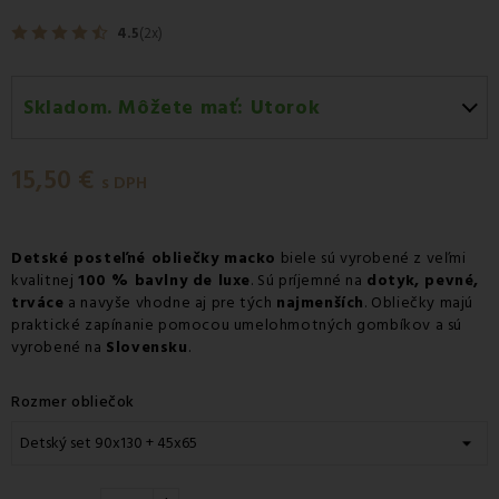
4.5
(2x)
Skladom. Môžete mať:
Utorok
Utorok 11.08
-
Doručenie kuriérom GLS
15,50 €
Utorok 11.08
-
Vyzdvihnutie na predajni
s DPH
Utorok 11.08
-
Osobný odber v odbernom mieste
Packeta
Detské posteľné obliečky macko
biele sú vyrobené z veľmi
kvalitnej
Utorok 11.08
100 % bavlny de luxe
-
Osobný odber v odbernom mieste GLS
. Sú príjemné na
dotyk, pevné,
trváce
a navyše vhodne aj pre tých
najmenších
. Obliečky majú
Streda 12.08
-
Packeta doručenie kuriérom na adresu
praktické zapínanie pomocou umelohmotných gombíkov a sú
vyrobené na
Slovensku
.
Rozmer obliečok