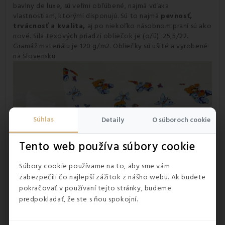
bavlny de luxe, sú veľmi obľúbené, najmä vďaka
vlastnostiam, ktorými disponujú. Sú to najmä
pevnosť,
trvácnosť a kvalita,
aj po niekoľko násobnom praní sú ako
nové. Sila texových priadzi obliečok je (o/ú) 25,5/22.
Gramáž materiálu je 120 g/m2. Obliečky sú ušité a vyrobené
na Slovensku.
Súhlas
Detaily
O súboroch cookie
Tento web používa súbory cookie
Súbory cookie používame na to, aby sme vám
zabezpečili čo najlepší zážitok z nášho webu. Ak budete
pokračovať v používaní tejto stránky, budeme
predpokladať, že ste s ňou spokojní.