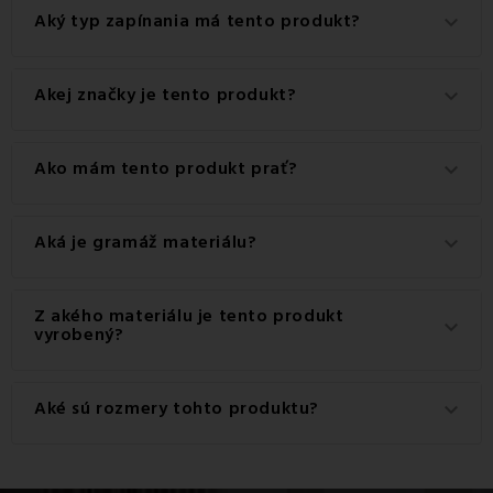
Aký typ zapínania má tento produkt?
keyboard_arrow_down
Tento produkt má praktické zapínanie na Gombíky.
Akej značky je tento produkt?
keyboard_arrow_down
Ide o autentický produkt značky EMI.
Ako mám tento produkt prať?
keyboard_arrow_down
Pre dosiahnutie najlepších výsledkov odporúčame tento
Aká je gramáž materiálu?
keyboard_arrow_down
produkt prať na 60 °C.
Gramáž materiálu použitého pre tento produkt je 120
Z akého materiálu je tento produkt
keyboard_arrow_down
g/m2.
vyrobený?
Tento produkt je vyrobený z kvalitného materiálu: 100%
Aké sú rozmery tohto produktu?
keyboard_arrow_down
Bavlna.
Dostupné rozmery pre tento produkt sú: Štandardný set