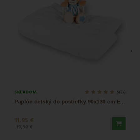
›
SKLADOM
SKLA
5
(2x)
P
aplón detský do postieľky 90x130 cm EMI
Oblie
11,95 €
9,90
19,90 €
15,50