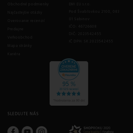
Obchodné podmienky
EMI EU s.r.o.
Pod Švabľovkou 2100, 083
Najčastejšie otázky
01 Sabinov
Overovanie recenzií
IČO: 46726608
Predajne
DIČ: 2023542455
Veľkoobchod
IČ DPH: SK 2023542455
Mapa stránky
Kariéra
SLEDUJTE NÁS