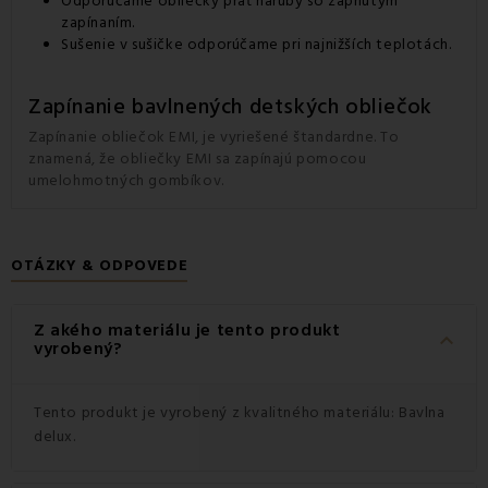
Odporúčame obliečky prať naruby so zapnutým
zapínaním.
Sušenie v sušičke odporúčame pri najnižších teplotách.
Zapínanie bavlnených detských obliečok
Zapínanie obliečok EMI, je vyriešené štandardne. To
znamená, že obliečky EMI sa zapínajú pomocou
umelohmotných gombíkov.
OTÁZKY & ODPOVEDE
Z akého materiálu je tento produkt
keyboard_arrow_down
vyrobený?
Tento produkt je vyrobený z kvalitného materiálu: Bavlna
delux.