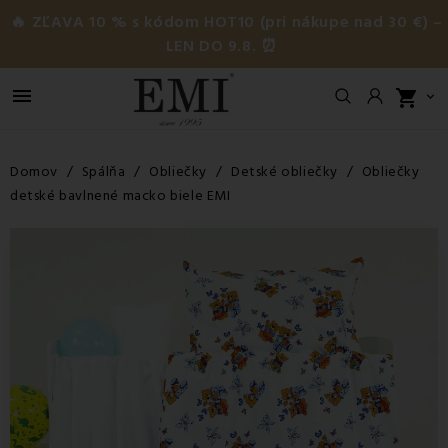
🔥 ZĽAVA 10 % s kódom HOT10 (pri nákupe nad 30 €) –
LEN DO 9.8. ⏰

shopping_cart

Domov
Spálňa
Obliečky
Detské obliečky
Obliečky
detské bavlnené macko biele EMI