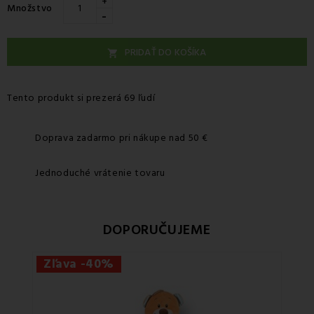
+
Množstvo
-
PRIDAŤ DO KOŠÍKA

Tento produkt si prezerá 69 ľudí
Doprava zadarmo pri nákupe nad 50 €
Jednoduché vrátenie tovaru
DOPORUČUJEME
Zľava -40%
Zľa