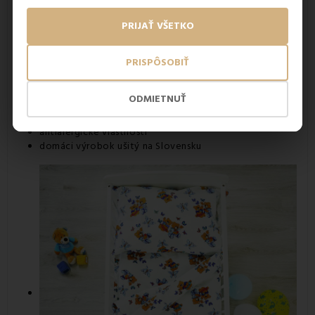
PRIJAŤ VŠETKO
PRISPÔSOBIŤ
Výhody obliečok
100% bavlna deluxe
ODMIETNUŤ
príjemný a hrejivý materiál
vhodné pre citlivú detskú pokožku
antialergické vlastnosti
domáci výrobok ušitý na Slovensku