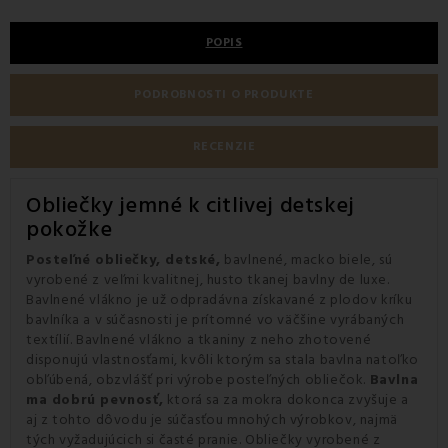
POPIS
PODROBNOSTI O PRODUKTE
RECENZIE
Obliečky jemné k citlivej detskej
pokožke
Posteľné obliečky, detské,
bavlnené, macko biele, sú
vyrobené z veľmi kvalitnej, husto tkanej bavlny de luxe.
Bavlnené vlákno je už odpradávna získavané z plodov kríku
bavlníka a v súčasnosti je prítomné vo väčšine vyrábaných
textílií. Bavlnené vlákno a tkaniny z neho zhotovené
disponujú vlastnosťami, kvôli ktorým sa stala bavlna natoľko
obľúbená, obzvlášť pri výrobe posteľných obliečok.
Bavlna
ma dobrú pevnosť,
ktorá sa za mokra dokonca zvyšuje a
aj z tohto dôvodu je súčasťou mnohých výrobkov, najmä
tých vyžadujúcich si časté pranie. Obliečky vyrobené z