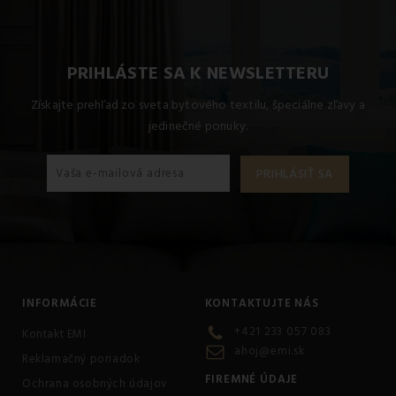
jednolôžko obsahuje 1x 140x200 + 1x 70x90, Detský set
90x130 + 45x65, Paplón 140x200, Paplón 90x130, Vankúš
70x90, Vankúš 45x65, Obliečka na vankúš valec veľký,
Obliečka na vankúš valec malý, Vankúš 40x50.
PRIHLÁSTE SA K NEWSLETTERU
Získajte prehľad zo sveta bytového textilu, špeciálne zľavy a
jedinečné ponuky.
INFORMÁCIE
KONTAKTUJTE NÁS
+421 233 057 083
Kontakt EMI
ahoj@emi.sk
Reklamačný poriadok
FIREMNÉ ÚDAJE
Ochrana osobných údajov