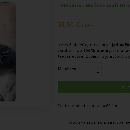
Skladom. Môžete mať:
Uto
Utorok 11.08
-
Doručenie kuri
23,50 €
Utorok 11.08
-
Vyzdvihnutie na
s DPH
Utorok 11.08
-
Osobný odber 
Utorok 11.08
-
Osobný odber 
Detské obliečky Horse majú
jedinečn
vyrobené
zo 100% bavlny,
ktorá sa
Streda 12.08
-
Packeta doruče
trvácnosťou.
Zapínanie je riešené p
+
Množstvo
-
P

Tento produkt si prezerá 67 ľudí
Doprava zadarmo pri nákupe na