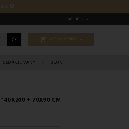
9.8. ⏰
Môj účet

shopping_cart

Košík (prázdny)
SEDACIE VAKY
BLOG
 140X200 + 70X90 CM