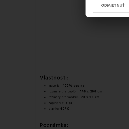
ODMIETNUŤ
Vlastnosti:
materiál:
100% bavlna
rozmery pre paplón:
140 x 200 cm
rozmery pre vankúš:
70 x 90 cm
zapínanie:
zips
pranie:
40°C
Poznámka: