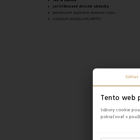
100% bavlna
certifikované detské obliečky
jednoduché zapínanie pomocou zipsu
značkové obliečky HALANTEX
Súhlas
Tento web p
Súbory cookie použ
pokračovať v použí