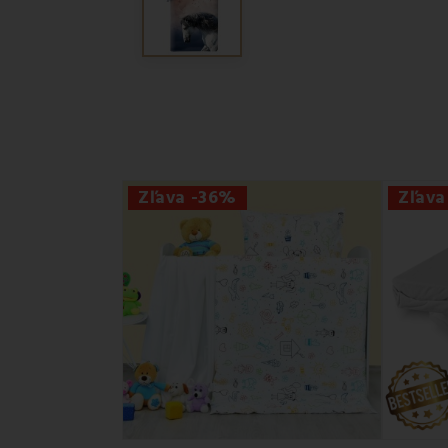
Zľava -36%
Zľav