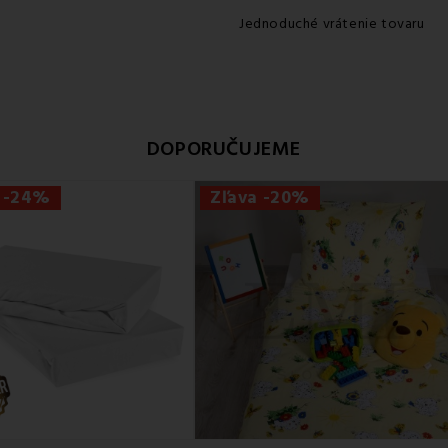
Jednoduché vrátenie tovaru
DOPORUČUJEME
a -24%
Zľava -20%