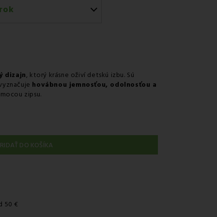
rok
érom GLS
 predajni
v odbernom mieste Packeta
v odbernom mieste GLS
ý dizajn
, ktorý krásne oživí detskú izbu. Sú
 vyznačuje
hovábnou jemnosťou, odolnosťou a
nie kuriérom na adresu
omocou zipsu.
RIDAŤ DO KOŠÍKA
d 50 €