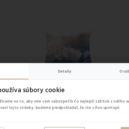
Detaily
O sú
oužíva súbory cookie
ívame na to, aby sme vám zabezpečili čo najlepší zážitok z nášho 
vaní tejto stránky, budeme predpokladať, že ste s ňou spokojní.