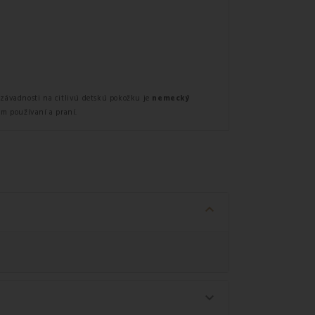
ezávadnosti na citlivú detskú pokožku je
nemecký
om používaní a praní.
keyboard_arrow_down
keyboard_arrow_down