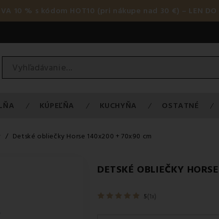
AVA 10 % s kódom HOT10 (pri nákupe nad 30 €) – LEN DO 
LŇA
KÚPEĽŇA
KUCHYŇA
OSTATNÉ
y
Detské obliečky Horse 140x200 + 70x90 cm
DETSKÉ OBLIEČKY HORSE
5
(1x)