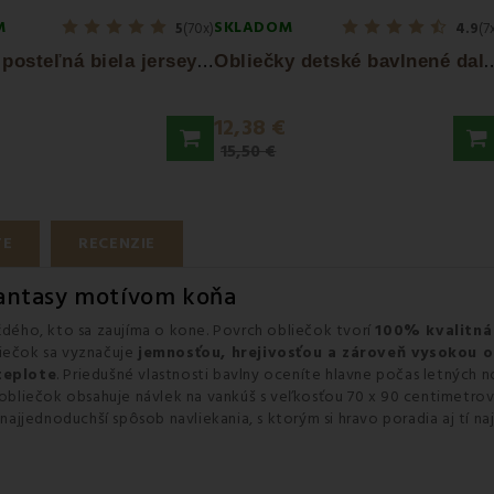
M
SKLADOM
5
(70x)
4.9
(7
P
lachta posteľná biela jersey EMI
bliečky detské bavlnené dal
12,38 €
15,50 €
TE
RECENZIE
 fantasy motívom koňa
dého, kto sa zaujíma o kone. Povrch obliečok tvorí
100% kvalitná
liečok sa vyznačuje
jemnosťou, hrejivosťou a zároveň vysokou 
teplote
. Priedušné vlastnosti bavlny oceníte hlavne počas letných 
t obliečok obsahuje návlek na vankúš s veľkosťou 70 x 90 centimetro
najjednoduchší spôsob navliekania, s ktorým si hravo poradia aj tí n