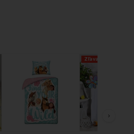
Zľava -36%
›