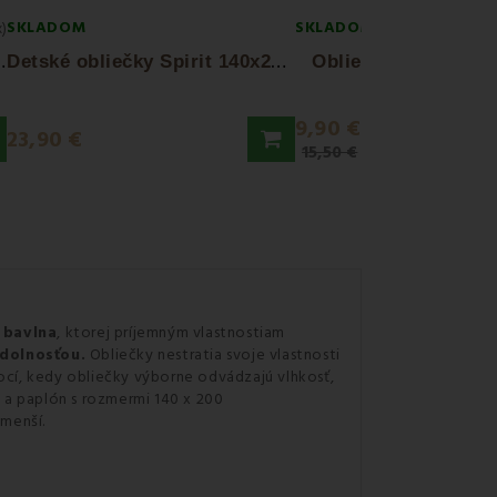
SKLADOM
SKLADOM
x)
O
matínec žltý EMI
D
etské obliečky Spirit 140x200 + 70x90 cm
Obliečky detské Fo
9,90 €
23,90 €
15,50 €
 bavlna
, ktorej príjemným vlastnostiam
odolnosťou.
Obliečky nestratia svoje vlastnosti
nocí, kedy obliečky výborne odvádzajú vlhkosť,
v a paplón s rozmermi 140 x 200
ajmenší.