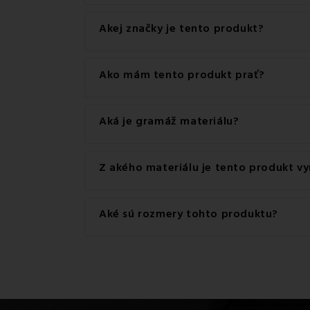
Tento produkt má praktické zapínanie na Zips.
Akej značky je tento produkt?
Ide o autentický produkt značky Halantex.
Ako mám tento produkt prať?
Pre dosiahnutie najlepších výsledkov odporúč
Aká je gramáž materiálu?
Gramáž materiálu použitého pre tento produkt
Z akého materiálu je tento produkt v
Tento produkt je vyrobený z kvalitného materi
Aké sú rozmery tohto produktu?
Dostupné rozmery pre tento produkt sú: Štand