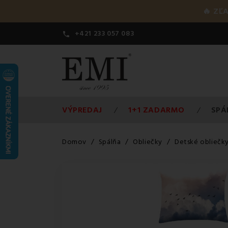
🔥 ZĽ
+421 233 057 083

VÝPREDAJ
1+1 ZADARMO
SPÁ
Domov
Spálňa
Obliečky
Detské obliečk