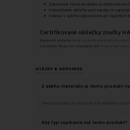
Zobrazenie farieb produktu sa môže mierne líš
Odporúčame obliečky prať naruby so zapnutý
Sušenie v sušičke odporúčame pri najnižších t
Certifikované obliečky značky H
Bavlnené obliečky
Horse sú certifikované obliečky značk
certifikát Öeko-Tex Standard 100
. Použitý bavlnený 
OTÁZKY & ODPOVEDE
Z akého materiálu je tento produkt v
Tento produkt je vyrobený z kvalitného materi
Aký typ zapínania má tento produkt?