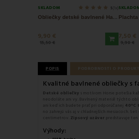
SKLADOM
SKLADO
5
(1x)
O
bliečky detské bavlnené Happy biele EMI
9,90 €
7,50 €
15,50 €
9,90 €
POPIS
PODROBNOSTI O PRODUK
Kvalitné bavlnené obliečky s
Detské obliečky
s motívom Horse potešia kaž
neodoláte ani vy. Bavlnený materiál týchto ob
ani keď ich budete prať pri odporúčanej
40°C 
no zahrejú vás aj v chladnejších mesiacoch. Se
centimetrov.
Zipsový uzáver
predstavuje ten 
Výhody: