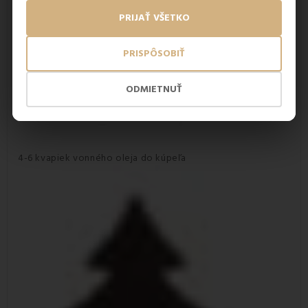
PRIJAŤ VŠETKO
PRISPÔSOBIŤ
ODMIETNUŤ
4-6 kvapiek vonného oleja do kúpeľa