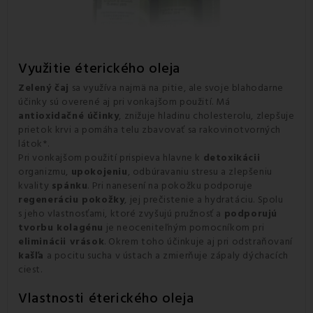
Využitie éterického oleja
Zelený čaj
sa využíva najmä na pitie, ale svoje blahodarne
účinky sú overené aj pri vonkajšom použití. Má
antioxidačné účinky
, znižuje hladinu cholesterolu, zlepšuje
prietok krvi a pomáha telu zbavovať sa rakovinotvorných
látok*.
Pri vonkajšom použití prispieva hlavne k
detoxikácii
organizmu,
upokojeniu
, odbúravaniu stresu a zlepšeniu
kvality
spánku
. Pri nanesení na pokožku podporuje
regeneráciu pokožky
, jej prečistenie a hydratáciu. Spolu
s jeho vlastnosťami, ktoré zvyšujú pružnosť a
podporujú
tvorbu kolagénu
je neoceniteľným pomocníkom pri
eliminácii vrások
. Okrem toho účinkuje aj pri odstraňovaní
kašľa
a pocitu sucha v ústach a zmierňuje zápaly dýchacích
ciest.
Vlastnosti éterického oleja