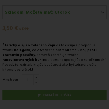
Skladom. Môžete mať:
Utorok
Utorok 11.08
-
Doručenie kuriérom GLS
3,50 €
Utorok 11.08
-
Vyzdvihnutie na predajni
s DPH
Utorok 11.08
-
Osobný odber v odbernom mieste
Packeta
Éterický olej zo zeleného čaju
detoxikuje
a podporuje
tvorbu
Utorok 11.08
kolagénu
, čo osvedčene potrebujeme v boji
-
Osobný odber v odbernom mieste GLS
proti
starnutiu pokožky
. Zároveň zabraňuje tvorbe
Streda 12.08
-
Packeta doručenie kuriérom na adresu
rakovinotvorných buniek
a pomáha upokojiť po náročnom dni.
Povedzte, existuje krajšia budúcnosť ako byť zdravá a ešte
k tomu bez vrások?
+
Množstvo
-
PRIDAŤ DO KOŠÍKA
