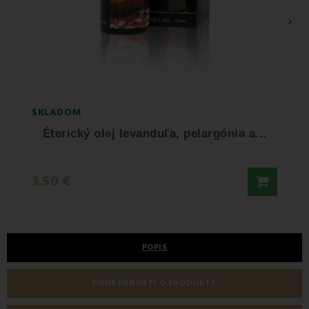
›
SKLADOM
SKLA
Éterický olej levanduľa, pelargónia a...
Ut
8,95
3,50 €
10,95
POPIS
PODROBNOSTI O PRODUKTE