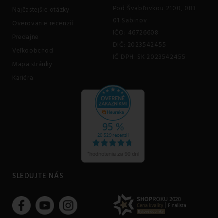
Pod Švabľovkou 2100, 083
Najčastejšie otázky
01 Sabinov
Overovanie recenzií
IČO: 46726608
Predajne
DIČ: 2023542455
Veľkoobchod
IČ DPH: SK 2023542455
Mapa stránky
Kariéra
SLEDUJTE NÁS