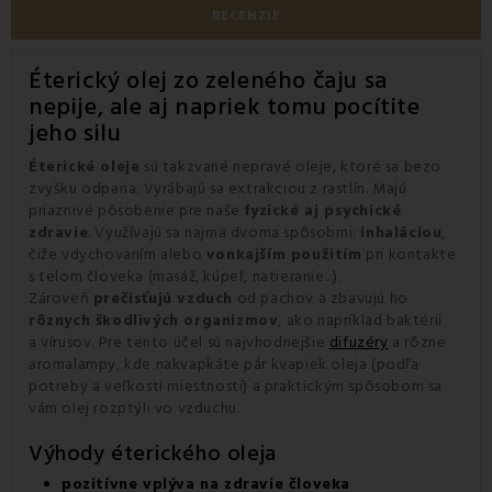
RECENZIE
Éterický olej zo zeleného čaju sa
nepije, ale aj napriek tomu pocítite
jeho silu
Éterické oleje
sú takzvané nepravé oleje, ktoré sa bezo
zvyšku odparia. Vyrábajú sa extrakciou z rastlín. Majú
priaznivé pôsobenie pre naše
fyzické aj psychické
zdravie
. Využívajú sa najmä dvoma spôsobmi:
inhaláciou
,
čiže vdychovaním alebo
vonkajším použitím
pri kontakte
s telom človeka (masáž, kúpeľ, natieranie...).
Zároveň
prečisťujú vzduch
od pachov a zbavujú ho
rôznych škodlivých organizmov
, ako napríklad baktérii
a vírusov. Pre tento účel sú najvhodnejšie
difuzéry
a rôzne
aromalampy, kde nakvapkáte pár kvapiek oleja (podľa
potreby a veľkosti miestnosti) a praktickým spôsobom sa
vám olej rozptýli vo vzduchu.
Výhody éterického oleja
pozitívne vplýva na zdravie človeka