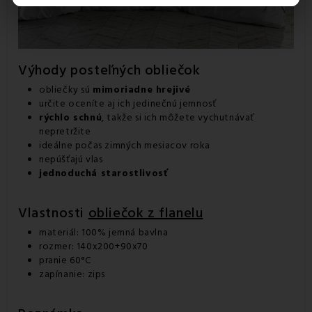
Výhody posteľných obliečok
obliečky sú
mimoriadne hrejivé
určite oceníte aj ich jedinečnú jemnosť
rýchlo schnú
, takže si ich môžete vychutnávať
nepretržite
ideálne počas zimných mesiacov roka
nepúšťajú vlas
jednoduchá starostlivosť
Vlastnosti
obliečok z flanelu
materiál: 100% jemná bavlna
rozmer: 140x200+90x70
pranie 60°C
zapínanie: zips