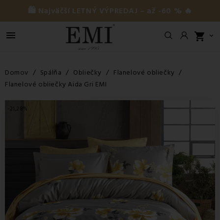
🛍️ Najväčší LETNÝ VÝPREDAJ – až -60 % 🔥

shopping_cart

Domov
Spálňa
Obliečky
Flanelové obliečky
Flanelové obliečky Aida Gri EMI
-21,28%