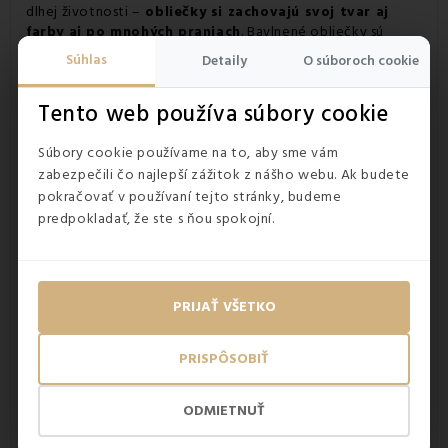
dlhej životnosti –
obliečky si zachovajú svoj tvar aj
farby aj po mnohých praniach
. Bavlnené obliečky sú
skvelou voľbou pre každého, kto si potrpí na pohodlie,
Súhlas
Detaily
O súboroch cookie
eleganciu a kvalitné spracovanie, a zároveň skvelým tipom
na darček pre blízkych. So značkou EMI získavate istotu, že
Tento web používa súbory cookie
vaša spálňa bude vždy pôsobiť štýlovo a útulne.
Súbory cookie používame na to, aby sme vám
zabezpečili čo najlepší zážitok z nášho webu. Ak budete
pokračovať v používaní tejto stránky, budeme
predpokladať, že ste s ňou spokojní.
PRIJAŤ VŠETKO
PRISPÔSOBIŤ
ODMIETNUŤ