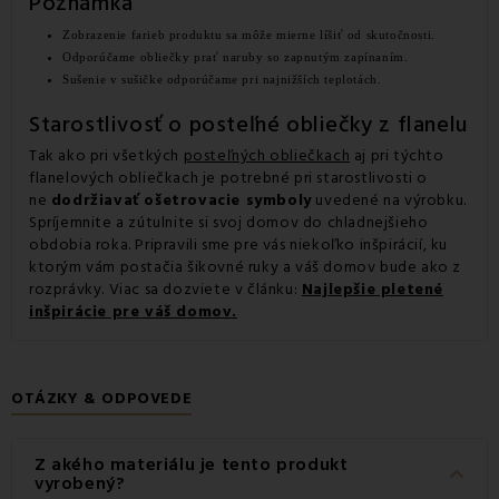
Poznámka
Zobrazenie farieb produktu sa môže mierne líšiť od skutočnosti.
Odporúčame obliečky prať naruby so zapnutým zapínaním.
Sušenie v sušičke odporúčame pri najnižších teplotách.
Starostlivosť o posteľné obliečky z flanelu
Tak ako pri všetkých
posteľných obliečkach
aj pri týchto
flanelových obliečkach je potrebné pri starostlivosti o
ne
dodržiavať ošetrovacie symboly
uvedené na výrobku.
Spríjemnite a zútulnite si svoj domov do chladnejšieho
obdobia roka. Pripravili sme pre vás niekoľko inšpirácií, ku
ktorým vám postačia šikovné ruky a váš domov bude ako z
rozprávky. Viac sa dozviete v článku:
Najlepšie pletené
inšpirácie pre váš domov.
OTÁZKY & ODPOVEDE
Z akého materiálu je tento produkt
keyboard_arrow_down
vyrobený?