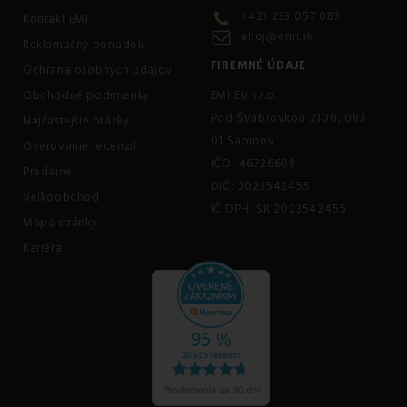
+421 233 057 083
Kontakt EMI
ahoj@emi.sk
Reklamačný poriadok
FIREMNÉ ÚDAJE
Ochrana osobných údajov
Obchodné podmienky
EMI EU s.r.o.
Pod Švabľovkou 2100, 083
Najčastejšie otázky
01 Sabinov
Overovanie recenzií
IČO: 46726608
Predajne
DIČ: 2023542455
Veľkoobchod
IČ DPH: SK 2023542455
Mapa stránky
Kariéra