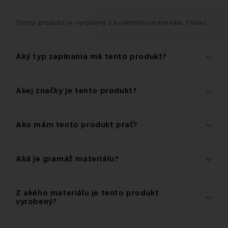
Tento produkt je vyrobený z kvalitného materiálu: Flanel.
Aký typ zapínania má tento produkt?
keyboard_arrow_down
Tento produkt má praktické zapínanie na Zips.
Akej značky je tento produkt?
keyboard_arrow_down
Ide o autentický produkt značky EMI.
Ako mám tento produkt prať?
keyboard_arrow_down
Pre dosiahnutie najlepších výsledkov odporúčame tento
Aká je gramáž materiálu?
keyboard_arrow_down
produkt prať na 60 °C.
Gramáž materiálu použitého pre tento produkt je 160
Z akého materiálu je tento produkt
keyboard_arrow_down
g/m2.
vyrobený?