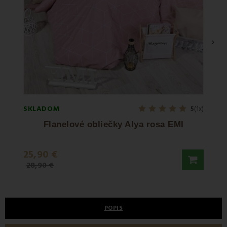
›
SKLADOM
SKLA
5
(1x)
Flanelové obliečky Alya rosa EMI
25,90 €
32,9
28,90 €
POPIS