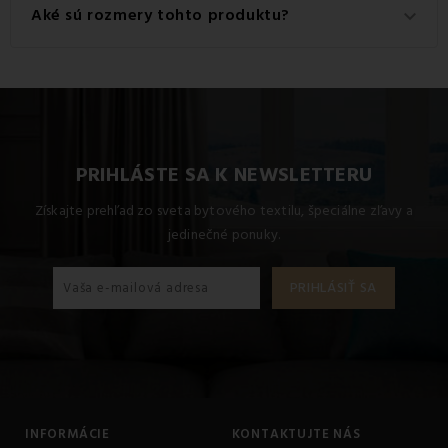
Tento produkt je vyrobený z kvalitného materiálu: 100%
Aké sú rozmery tohto produktu?
keyboard_arrow_down
Bavlna.
Dostupné rozmery pre tento produkt sú: Štandardný set
jednolôžko obsahuje 1x 140x200 + 1x 70x90.
PRIHLÁSTE SA K NEWSLETTERU
Získajte prehľad zo sveta bytového textilu, špeciálne zľavy a
jedinečné ponuky.
INFORMÁCIE
KONTAKTUJTE NÁS