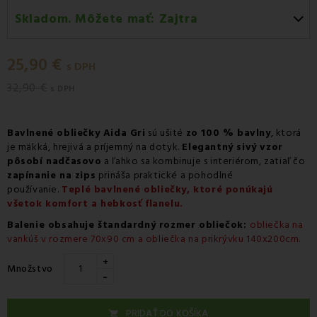
Skladom. Môžete mať:
Zajtra
Zajtra
-
Doručenie kuriérom GLS
25,90 €
Zajtra
-
Vyzdvihnutie na predajni
s DPH
32,90 €
Zajtra
-
Osobný odber v odbernom mieste Packeta
s DPH
Zajtra
-
Osobný odber v odbernom mieste GLS
Bavlnené obliečky Aida Gri
sú ušité
zo 100 % bavlny
, ktorá
Pondelok 10.08
-
Packeta doručenie kuriérom na
je mäkká, hrejivá a príjemný na dotyk.
Elegantný sivý vzor
adresu
pôsobí nadčasovo
a ľahko sa kombinuje s interiérom, zatiaľ čo
zapínanie na zips
prináša praktické a pohodlné
používanie.
Teplé bavlnené obliečky, ktoré ponúkajú
všetok komfort a hebkosť flanelu.
Balenie obsahuje štandardný rozmer obliečok:
obliečka na
vankúš v rozmere 70x90 cm a obliečka na prikrývku 140x200cm.
+
Množstvo
-
PRIDAŤ DO KOŠÍKA
