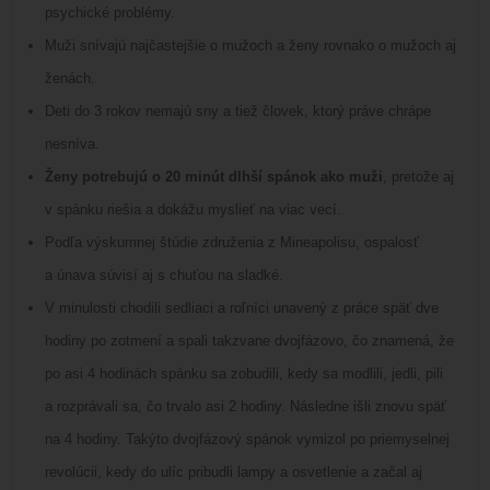
psychické problémy.
Muži snívajú najčastejšie o mužoch a ženy rovnako o mužoch aj
ženách.
Deti do 3 rokov nemajú sny a tiež človek, ktorý práve chrápe
nesníva.
Ženy potrebujú o 20 minút dlhší spánok ako muži
, pretože aj
v spánku riešia a dokážu myslieť na viac vecí.
Podľa výskumnej štúdie združenia z Mineapolisu, ospalosť
a únava súvisí aj s chuťou na sladké.
V minulosti chodili sedliaci a roľníci unavený z práce späť dve
hodiny po zotmení a spali takzvane dvojfázovo, čo znamená, že
po asi 4 hodinách spánku sa zobudili, kedy sa modlili, jedli, pili
a rozprávali sa, čo trvalo asi 2 hodiny. Následne išli znovu späť
na 4 hodiny. Takýto dvojfázový spánok vymizol po priemyselnej
revolúcii, kedy do ulíc pribudli lampy a osvetlenie a začal aj