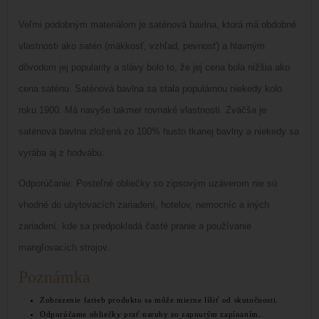
Veľmi podobným materiálom je saténová bavlna, ktorá má obdobné
vlastnosti ako satén (mäkkosť, vzhľad, pevnosť) a hlavným
dôvodom jej popularity a slávy bolo to, že jej cena bola nižšia ako
cena saténu. Saténová bavlna sa stala populárnou niekedy kolo
roku 1900. Má navyše takmer rovnaké vlastnosti. Zväčša je
saténová bavlna zložená zo 100% husto tkanej bavlny a niekedy sa
vyrába aj z hodvábu.
Odporúčanie: Posteľné obliečky so zipsovým uzáverom nie sú
vhodné do ubytovacích zariadení, hotelov, nemocníc a iných
zariadení, kde sa predpokladá časté pranie a používanie
mangľovacích strojov.
Poznámka
Zobrazenie farieb produktu sa môže mierne líšiť od skutočnosti.
Odporúčame obliečky prať naruby so zapnutým zapínaním.