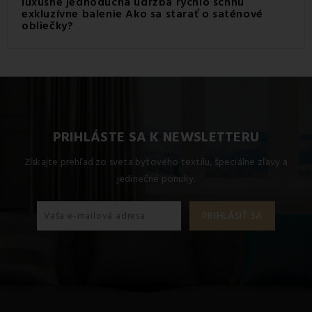
luxusné jednoduchá údržba rýchlo schnú
exkluzívne balenie Ako sa starať o saténové
obliečky?
Satén je možne
. Pri saténe a saténovom
prať v práčke
posteľnom prádle nie je jedno, ktorý prací program
zvolíte, a preto voľte radšej
. Taktiež
citlivejšie pranie
sa
.
vyvarujte chemickému čisteniu a aviváži
PRIHLÁSTE SA K NEWSLETTERU
Získajte prehľad zo sveta bytového textilu, špeciálne zľavy a
jedinečné ponuky.