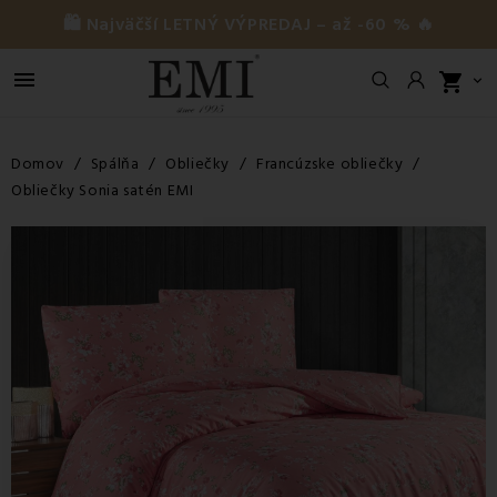
🛍️ Najväčší LETNÝ VÝPREDAJ – až -60 % 🔥

shopping_cart

Domov
Spálňa
Obliečky
Francúzske obliečky
Obliečky Sonia satén EMI