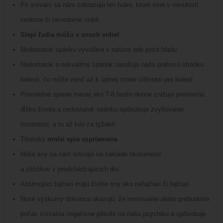
Pri snívaní sa nám zobrazujú len tváre, ktoré sme v minulosti
vedome či nevedome videli.
Slepí ľudia môžu v snoch vidieť
.
Nedostatok spánku vyvoláva v našom tele pocit hladu.
Nedostatok a nekvalitný spánok narušujú našu prahovú stránku
bolesti, čo môže viesť až k úplnej strate citlivosti pre bolesť.
Pravidelné spanie menej ako 7-8 hodín denne znižuje priemernú
dĺžku života a nedostatok spánku spôsobuje zvyšovanie
hmotnosti, a to až kilo za týždeň.
Tibetský
mnísi spia vzpriamene
.
Naše sny sa nám snívajú na základe skúseností
a zážitkov z predchádzajúcich dní.
Abstinujúci fajčiari majú živšie sny ako nefajčiari či fajčiari.
Nové výskumy dokonca ukazujú, že nesnívanie alebo prebudenie
počas snívania negatívne pôsobí na našu psychiku a spôsobuje