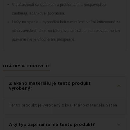
V súčasnosti sa spánkom a problémami s nespavosťou
zaoberajú spánkové laboratória.
Lieky na spanie – hypnotiká boli v minulosti veľmi kritizované za
silnú závislosť, dnes sa táto závislosť už minimalizovala, no ich
užívanie nie je vhodné ani prospešné.
OTÁZKY & ODPOVEDE
Z akého materiálu je tento produkt
keyboard_arrow_down
vyrobený?
Tento produkt je vyrobený z kvalitného materiálu: Satén.
Aký typ zapínania má tento produkt?
keyboard_arrow_down