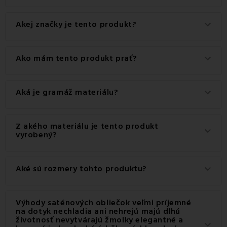
Tento produkt má praktické zapínanie na Zips.
Akej značky je tento produkt?
keyboard_arrow_down
Ide o autentický produkt značky EMI.
Ako mám tento produkt prať?
keyboard_arrow_down
Pre dosiahnutie najlepších výsledkov odporúčame tento
Aká je gramáž materiálu?
keyboard_arrow_down
produkt prať na 60 °C.
Gramáž materiálu použitého pre tento produkt je 120
Z akého materiálu je tento produkt
keyboard_arrow_down
g/m2.
vyrobený?
Tento produkt je vyrobený z kvalitného materiálu: 100%
Aké sú rozmery tohto produktu?
keyboard_arrow_down
Bavlna.
Dostupné rozmery pre tento produkt sú: Štandardný set
Výhody saténových obliečok veľmi príjemné
jednolôžko obsahuje 1x 140x200 + 1x 70x90, Francúzsky
na dotyk nechladia ani nehrejú majú dlhú
životnosť nevytvárajú žmolky elegantné a
set 200x220 + 2x (70x90).
keyboard_arrow_down