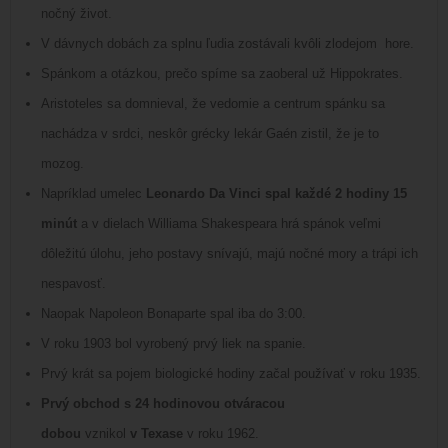
nočný život.
V dávnych dobách za splnu ľudia zostávali kvôli zlodejom hore.
Spánkom a otázkou, prečo spíme sa zaoberal už Hippokrates.
Aristoteles sa domnieval, že vedomie a centrum spánku sa
nachádza v srdci, neskôr grécky lekár Gaén zistil, že je to
mozog.
Napríklad umelec
Leonardo Da Vinci spal každé 2 hodiny 15
minút
a v dielach Williama Shakespeara hrá spánok veľmi
dôležitú úlohu, jeho postavy snívajú, majú nočné mory a trápi ich
nespavosť.
Naopak Napoleon Bonaparte spal iba do 3:00.
V roku 1903 bol vyrobený prvý liek na spanie.
Prvý krát sa pojem biologické hodiny začal používať v roku 1935.
Prvý obchod s 24 hodinovou otváracou
dobou
vznikol
v Texase
v roku 1962.