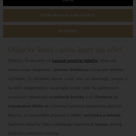
PODROBNOSTI O PRODUKTE
RECENZIE
Obliečky Sonia - satén, ktorý vás očarí
Obliečky Sonia satén sú
luxusné posteľné obliečky
, ktoré vás
očaria svojou eleganciou,
jemnou štruktúrou
a krásnym lesklým
vzhľadom. Sú obľúbené hlavne u ľudí, ktorí sú náročnejší, potrpia si
na niečo elegantnejšie, luxusnejšie a viac nóbl. Na saténových
posteľných obliečkach sa
netvoria žmolky
a ich
životnosť je
trojnásobne dlhšia
ako životnosť bežných bavlnených obliečok.
Navyše, sú mimoriadne príjemne a hebké,
nechladia a nehrejú
.
Saténové obliečky ľudia vyhľadávajú najmä kvôli
luxusu
, jemnej
štruktúre a lesklému vzhľadu.