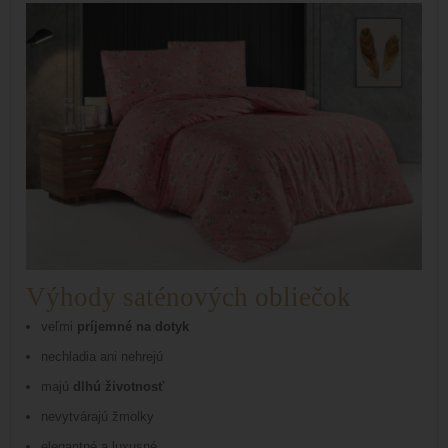
Výhody saténových obliečok
veľmi
príjemné na dotyk
nechladia ani nehrejú
majú
dlhú životnosť
nevytvárajú žmolky
elegantné a luxusné