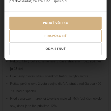
nevedeli
predpokladať, že ste s ňou spokojní.
PRIJAŤ VŠETKO
PRISPÔSOBIŤ
ODMIETNUŤ
Rekord, ktorý bol zaznamenaný v čase strávenom
bez spánku
je 18 dní
.
Priemerný človek strávi spánkom tretinu svojho života.
Počas prvého roku života svojho dieťaťa stratia rodičia cca 400-
700 hodín spánku.
Pred vynálezom farebnej televízie malo až 75% ľudí čiernobiele
sny, dnes je to iba približne 12%.