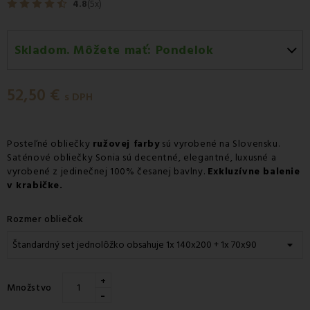
4.8
(5x)
Skladom. Môžete mať:
Pondelok
Pondelok 10.08
-
Doručenie kuriérom GLS
52,50 €
Pondelok 10.08
-
Vyzdvihnutie na predajni
s DPH
Pondelok 10.08
-
Osobný odber v odbernom mieste
Packeta
Posteľné obliečky
ružovej farby
sú vyrobené na Slovensku.
Saténové obliečky Sonia sú decentné, elegantné, luxusné a
Pondelok 10.08
-
Osobný odber v odbernom mieste
vyrobené z jedinečnej 100% česanej bavlny.
Exkluzívne balenie
GLS
v krabičke.
Utorok 11.08
-
Packeta doručenie kuriérom na adresu
Rozmer obliečok
+
Množstvo
-