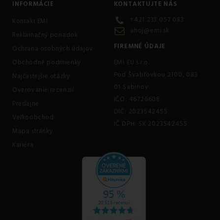
INFORMÁCIE
KONTAKTUJTE NÁS
+421 233 057 083
Kontakt EMI
ahoj@emi.sk
Reklamačný poriadok
FIREMNÉ ÚDAJE
Ochrana osobných údajov
Obchodné podmienky
EMI EU s.r.o.
Pod Švabľovkou 2100, 083
Najčastejšie otázky
01 Sabinov
Overovanie recenzií
IČO: 46726608
Predajne
DIČ: 2023542455
Veľkoobchod
IČ DPH: SK 2023542455
Mapa stránky
Kariéra