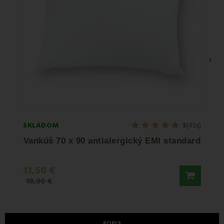
›
SKLADOM
SKLA
5
(45x)
Vankúš 70 x 90 antialergický EMI standard
O
13,50 €
19,9
18,90 €
32,90
POPIS