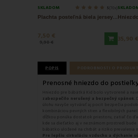
SKLADOM
SKLADO
5
(70x)
P
lachta posteľná biela jersey EMI
7,50 €
35,90 
9,90 €
POPIS
PODROBNOSTI O PRODUK
Prenosné hniezdo do postieľky
Hniezdo pre bábätká Kid bolo vytvorené a nav
zabezpečilo nerušený a bezpečný spánok
.
úlohu navyše vytvárať aj pocit bezpečia podobn
kombináciou pevných stien a flexibilných pane
dĺžkou ponúka dostatok priestoru, zatiaľ čo ďal
kde sa dieťatko aj v neznámom prostredí bude c
bábätko uložené na chrbát a riziko prevalenia n
Pre lepšiu cirkuláciu vzduchu a dýchanie 