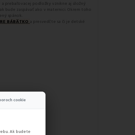
 a prebaľovacej podložky vznikne aj úložný
ak bude zaspávať ako v maternici. Okrem toho
šený spánok.
 PRE BÁBÄTKO
a presvedčte sa či je detské
boroch cookie
webu. Ak budete