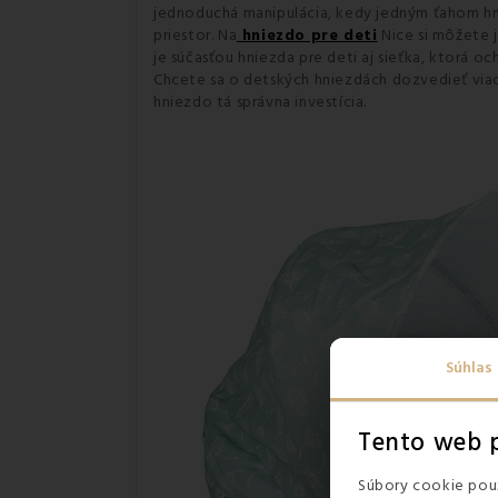
jednoduchá manipulácia, kedy jedným ťahom hni
priestor. Na
hniezdo pre deti
Nice si môžete 
je súčasťou hniezda pre deti aj sieťka, ktorá 
Chcete sa o detských hniezdách dozvedieť viac
hniezdo tá správna investícia.
Súhlas
Tento web p
Súbory cookie použ