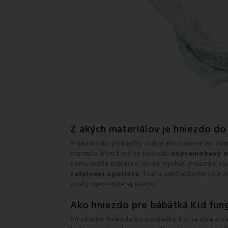
Z akých materiálov je hniezdo do
Hniezdo do postieľky Kid je zhotovené zo zdra
matraca, ktorá má na povrchu
nepremokavý m
čomu môže bábätko voľne dýchať. Hniezdo využ
zašpinení operiete
. Tvar a uspôsobenie hniez
zvuky maternice aj svetlo.
Ako hniezdo pre bábätká Kid fun
Pri výrobe hniezda do postieľky Kid sa dbalo 