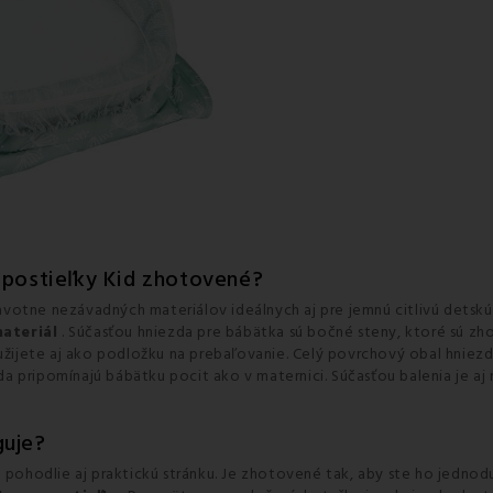
 postieľky Kid zhotovené?
votne nezávadných materiálov ideálnych aj pre jemnú citlivú detskú
ateriál
. Súčasťou hniezda pre bábätka sú bočné steny, ktoré sú z
ijete aj ako podložku na prebaľovanie. Celý povrchový obal hniezd
da pripomínajú bábätku pocit ako v maternici. Súčasťou balenia je a
guje?
na pohodlie aj praktickú stránku. Je zhotovené tak, aby ste ho jedn