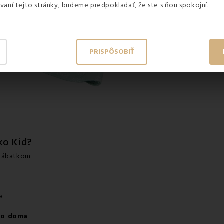
vaní tejto stránky, budeme predpokladať, že ste s ňou spokojní.
PRISPÔSOBIŤ
ko Kid?
 bábätkom
ťa
ako doma