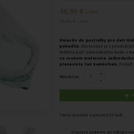
Pondelok 10.08
-
Doručenie k
46,90 €
Pondelok 10.08
-
Vyzdvihnutie
s DPH
51,50 €
Pondelok 10.08
-
Osobný odbe
s DPH
Utorok 11.08
-
Packeta doruče
Hniezdo do postieľky pre deti Kid
pohodlie
. Zhotovené je z priedušný
môžete prať. Vaše bábätko bude v ma
so zvukom maternice
.
Jednoducho 
prenesiete tak kamkoľvek.
Poslúži
+
Množstvo
-
P

Tento produkt si prezerá 53 ľudí
Doprava zadarmo pri nákupe na