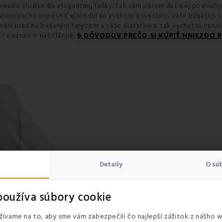
ezdo zložíte do elegantnej tašky. Tak vám okrem detskej postieľky
jednoducho pripevniť aj modul so zvukom a svetlom. Vaše bábätko t
ochráni pred nežiadaným hmyzom a vaše dieťatko si tak vychutná neru
? Pozrite si náš článok:
6 DÔVODOV PREČO SI KÚPIŤ HNIEZDO
Detaily
O sú
oužíva súbory cookie
ívame na to, aby sme vám zabezpečili čo najlepší zážitok z nášho 