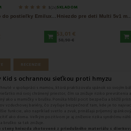
M
SKLADOM
5
(2x)
H
niezdo do postieľky Emilux EMI
niezdo pre deti Multi 5v1 modré
53,01 €
€
58,90 €
TE
RECENZIE
 Kid s ochrannou sieťkou proti hmyzu
rhnuté v spolupráci s mamou, ktorá praktizovala spánok so svojím 
 Dieťatko má svoj chránený priestor, čím sa znižuje riziko prevráteni
ý ako u mamičky v brušku. Ponúka hlbší pocit bezpečia a bližší prís
lov vzduchovej bariéry, čo zvyšuje bezpečnosť tam, kde je to najvia
šie funkcie, ako napríklad svetlo a zvuk, prinášajú príjemný spánkov
ítiť ako doma. Veľkým pozitívom je aj zníženie rizika syndrómu náhl
a bruško sa tak znižuje.
sú steny hniezda zhotovené z priedušného materiálu s dierko