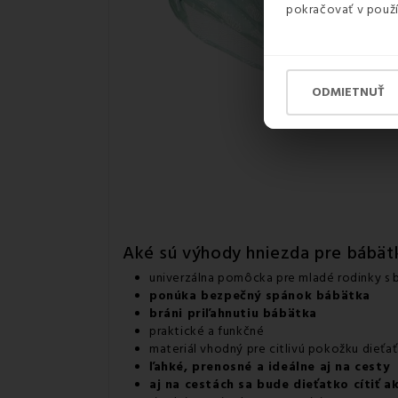
pokračovať v použí
ODMIETNUŤ
Aké sú výhody hniezda pre bábät
univerzálna pomôcka pre mladé rodinky s
ponúka bezpečný spánok bábätka
bráni priľahnutiu bábätka
praktické a funkčné
materiál vhodný pre citlivú pokožku dieťa
ľahké, prenosné a ideálne aj na cesty
aj na cestách sa bude dieťatko cítiť 