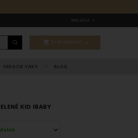
Môj účet

shopping_cart

Košík (prázdny)
SEDACIE VAKY
BLOG
ELENÉ KID IBABY
delok