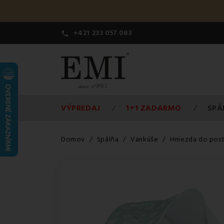
+421 233 057 083

VÝPREDAJ
1+1 ZADARMO
SPÁ
Domov
Spálňa
Vankúše
Hniezda do post