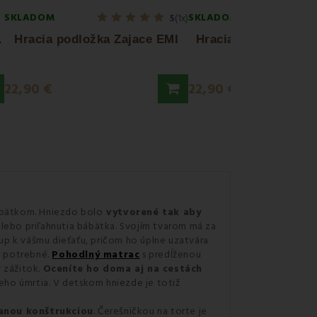
SKLADOM
SKLADOM
5
(1x)
H
 ibaby
Hracia podložka Zajace EMI
Hracia podložka Ov
22,90 €
22,90 €
bábätkom. Hniezdo bolo
vytvorené tak aby
a alebo priľahnutia bábätka. Svojím tvarom má za
tup k vášmu dieťaťu, pričom ho úplne uzatvára
c potrebné.
Pohodlný matrac
s predĺženou
ý zážitok.
Oceníte ho doma aj na cestách
eho úmrtia. V detskom hniezde je totiž
vanou konštrukciou
. Čerešničkou na torte je