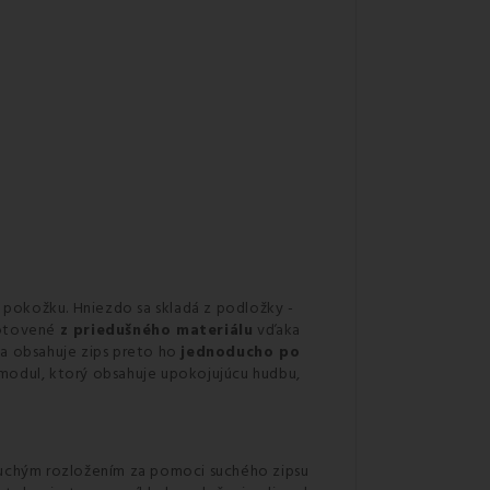
 pokožku. Hniezdo sa skladá z podložky -
hotovené
z priedušného materiálu
vďaka
a obsahuje zips preto ho
jednoducho po
j modul, ktorý obsahuje upokojujúcu hudbu,
oduchým rozložením za pomoci suchého zipsu