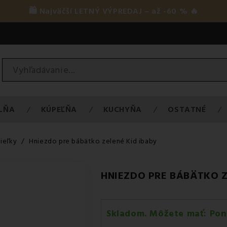
🛍️ Najväčší LETNÝ VÝPREDAJ – až -60 % 🔥
LŇA
KÚPEĽŇA
KUCHYŇA
OSTATNÉ
ieľky
Hniezdo pre bábätko zelené Kid ibaby
HNIEZDO PRE BÁBÄTKO Z
Skladom. Môžete mať:
Pon