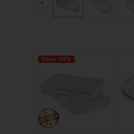

Zľava -24%