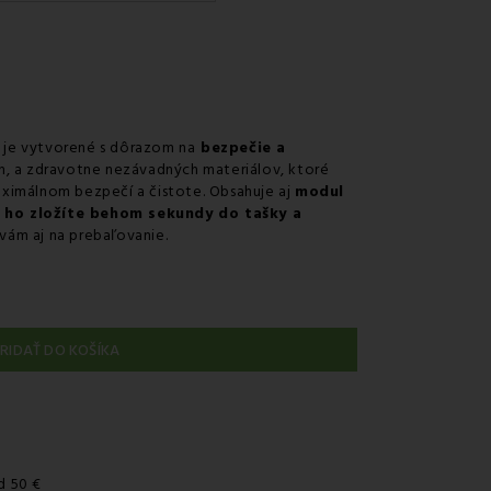
uriérom GLS
 na predajni
r v odbernom mieste GLS
nie kuriérom na adresu
je vytvorené s dôrazom na
bezpečie a
ch, a zdravotne nezávadných materiálov, ktoré
ximálnom bezpečí a čistote. Obsahuje aj
modul
ho zložíte behom sekundy do tašky a
 vám aj na prebaľovanie.
RIDAŤ DO KOŠÍKA
d 50 €