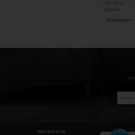
29,90 €
51,50 €
Zobrazujem 1-
Zís
INFORMÁCIE