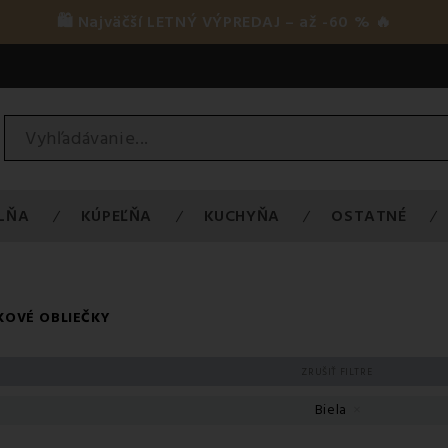
🛍️ Najväčší LETNÝ VÝPREDAJ – až -60 % 🔥
LŇA
KÚPEĽŇA
KUCHYŇA
OSTATNÉ
KOVÉ OBLIEČKY
ZRUŠIŤ FILTRE
Biela