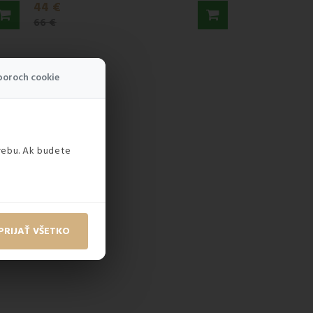
44 €
66 €
boroch cookie
webu. Ak budete
PRIJAŤ VŠETKO