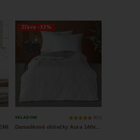
Zľava -33%
SKLADOM
5
(1x)
D
amaškové obliečky Aura 140x200 + 70x90 cm...
 EMI