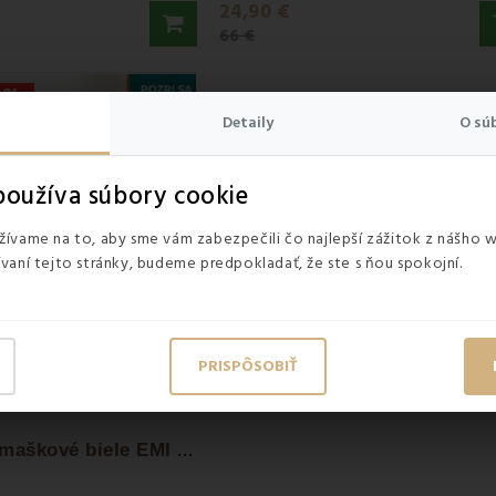
24,90 €
66 €
42%
Detaily
O sú
oužíva súbory cookie
ívame na to, aby sme vám zabezpečili čo najlepší zážitok z nášho 
vaní tejto stránky, budeme predpokladať, že ste s ňou spokojní.
PRISPÔSOBIŤ
O
bliečky damaškové biele EMI + Plachta...