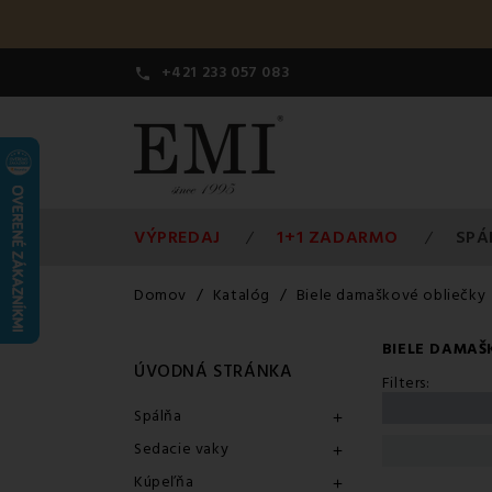
+421 233 057 083

VÝPREDAJ
1+1 ZADARMO
SPÁ
Domov
Katalóg
Biele damaškové obliečky
BIELE DAMAŠ
ÚVODNÁ STRÁNKA
Filters:
Spálňa

Sedacie vaky

Kúpeľňa
