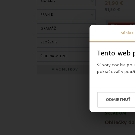
ZNAČKA
21,90 €
51,50 €
PRANIE
Zľava -
GRAMÁŽ
Súhlas
ZLOŽENIE
Tento web p
ŠITIE NA MIERU
Súbory cookie použ
VIAC FILTROV
pokračovať v použí
ODMIETNUŤ
SKLADOM