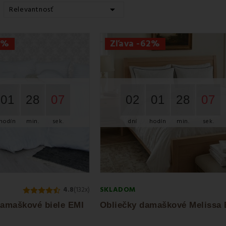

Relevantnosť
7%
Zľava -62%
01
28
07
02
01
28
07
hodín
min.
sek.
dní
hodín
min.
sek.
SKLADOM
4.8
(132x)
damaškové biele EMI
Obliečky damaškové Melissa