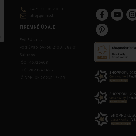
+421 233 057 083
ahoj@emi.sk
FIREMNÉ ÚDAJE
EMI EU s.r.o.
Pod Švabľovkou 2100, 083 01
Sabinov
IČO: 46726608
DIČ: 2023542455
IČ DPH: SK 2023542455