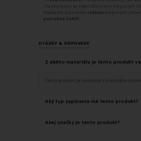
Pri
starostlivosti
o krepové obliečky, tak ako
všeobecnosti sa odporúča pranie krepových o
Najlepším spôsobom
sušenia
krepových oblieč
potrebné žehliť
.
OTÁZKY & ODPOVEDE
Z akého materiálu je tento produkt v
Tento produkt je vyrobený z kvalitného materi
Aký typ zapínania má tento produkt?
Tento produkt má praktické zapínanie na Zips.
Akej značky je tento produkt?