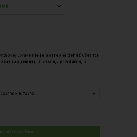
rok
érom GLS
 predajni
v odbernom mieste Packeta
v odbernom mieste GLS
vrchovej úprave
nie je potrebné žehliť
. Ušetríte
nie kuriérom na adresu
robené sú
z jemnej, trvácnej, priedušnej a
RIDAŤ DO KOŠÍKA