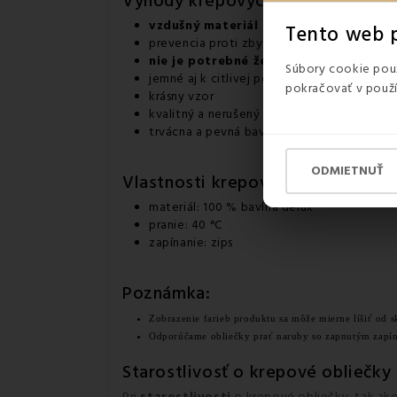
Výhody krepových obliečok
vzdušný materiál
Tento web p
prevencia proti zbytočnému poteniu
nie je potrebné žehliť
Súbory cookie použ
jemné aj k citlivej pokožke
pokračovať v použí
krásny vzor
kvalitný a nerušený spánok
trvácna a pevná bavlna
ODMIETNUŤ
Vlastnosti krepových obliečok
materiál: 100 % bavlna delux
pranie: 40 °C
zapínanie: zips
Poznámka:
Zobrazenie farieb produktu sa môže mierne líšiť od s
Odporúčame obliečky prať naruby so zapnutým zapí
Starostlivosť o krepové obliečky