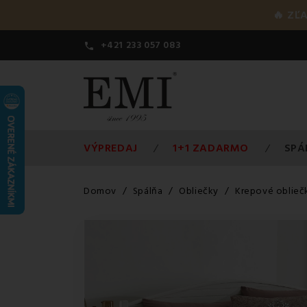
🔥 ZĽ
+421 233 057 083

VÝPREDAJ
1+1 ZADARMO
SPÁ
Domov
Spálňa
Obliečky
Krepové oblieč