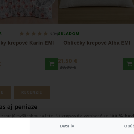
M
SKLADOM
5
(1x)
čky krepové Karin EMI
Obliečky krepové Alba EMI
21,50 €
€
29,90 €
TE
RECENZIE
as aj peniaze
a zahrejú myšlienkou na leto. Sú
krepové
a vyrobené zo
100 % bav
é na dotyk
. Materiál krepu je ideálnym riešením pre
teplé letné ve
Detaily
O sú