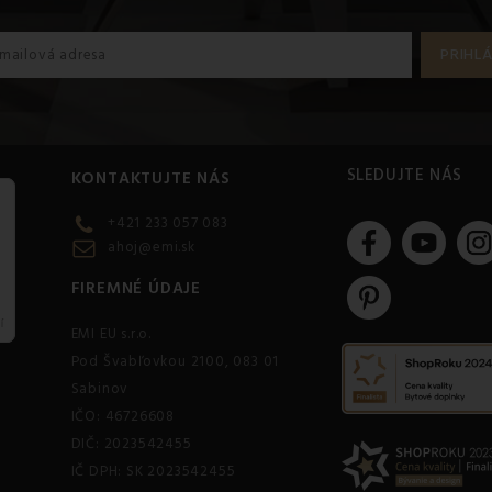
SLEDUJTE NÁS
KONTAKTUJTE NÁS
+421 233 057 083
ahoj@emi.sk
FIREMNÉ ÚDAJE
EMI EU s.r.o.
Pod Švabľovkou 2100, 083 01
Sabinov
IČO: 46726608
DIČ: 2023542455
IČ DPH: SK 2023542455