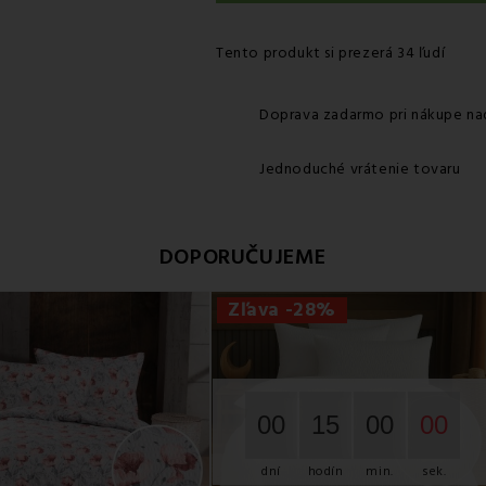
Tento produkt si prezerá 34 ľudí
Doprava zadarmo pri nákupe na
Jednoduché vrátenie tovaru
DOPORUČUJEME
Zľava -28%
00
14
59
59
dní
hodín
min.
sek.