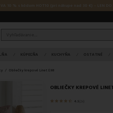
AVA 10 % s kódom HOT10 (pri nákupe nad 30 €) – LEN DO 
LŇA
KÚPEĽŇA
KUCHYŇA
OSTATNÉ
ky
Obliečky krepové Linet EMI
OBLIEČKY KREPOVÉ LINE
4.5
(2x)