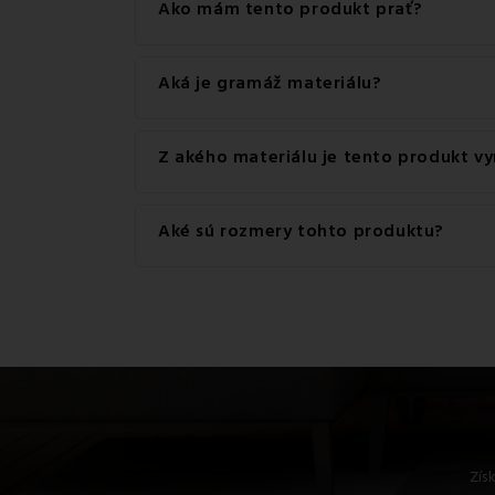
Ide o autentický produkt značky EMI.
Ako mám tento produkt prať?
Pre dosiahnutie najlepších výsledkov odporúč
Aká je gramáž materiálu?
Gramáž materiálu použitého pre tento produkt
Z akého materiálu je tento produkt v
Tento produkt je vyrobený z kvalitného materi
Aké sú rozmery tohto produktu?
Dostupné rozmery pre tento produkt sú: Štand
Zís