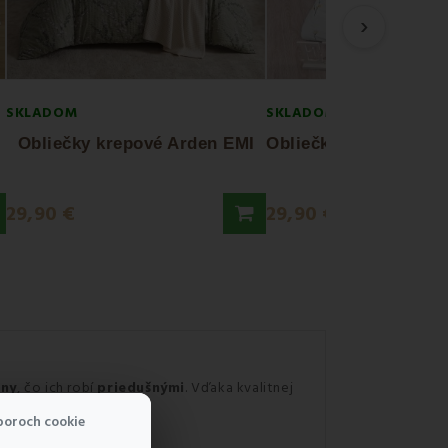
›
SKLADOM
SKLADOM
Obliečky krepové Arden EMI
29,90 €
29,90 €
lny
, čo ich robí
priedušnými
. Vďaka kvalitnej
čery
.
boroch cookie