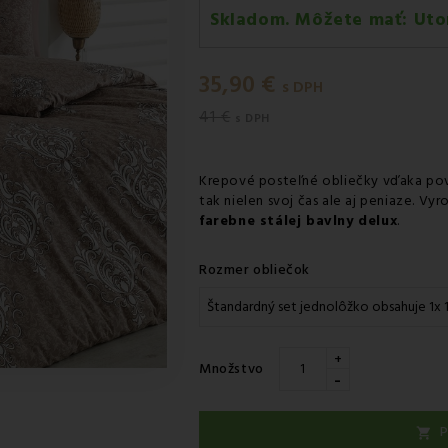
Skladom. Môžete mať:
Uto
Utorok 11.08
-
Doručenie kuri
35,90 €
Utorok 11.08
-
Vyzdvihnutie na
s DPH
41 €
Utorok 11.08
-
Osobný odber 
s DPH
Utorok 11.08
-
Osobný odber 
Krepové posteľné obliečky vďaka po
Streda 12.08
-
Packeta doruče
tak nielen svoj čas ale aj peniaze. Vy
farebne stálej bavlny delux
.
Rozmer obliečok
+
Množstvo
-
P
