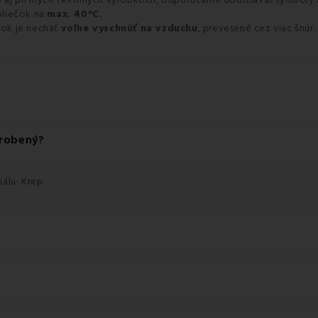
 aj pri iných textilných výrobkoch, odporúčame dodržiavať symboly
bliečok na
max. 40°C.
ok je nechať
voľne vyschnúť na vzduchu
, prevesené cez viac šnú
yrobený?
álu: Krep.