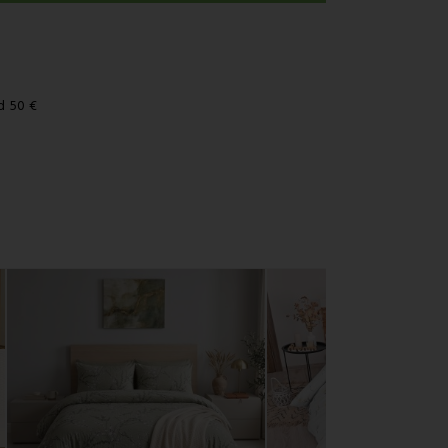
d 50 €