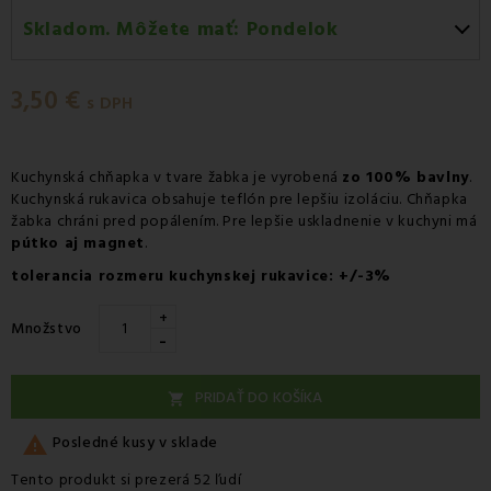
Skladom. Môžete mať:
Pondelok
Pondelok 10.08
-
Doručenie kuriérom GLS
3,50 €
Pondelok 10.08
-
Vyzdvihnutie na predajni
s DPH
Pondelok 10.08
-
Osobný odber v odbernom mieste
Packeta
Kuchynská chňapka v tvare žabka je vyrobená
zo 100% bavlny
.
Kuchynská rukavica obsahuje teflón pre lepšiu izoláciu. Chňapka
Pondelok 10.08
-
Osobný odber v odbernom mieste
žabka chráni pred popálením. Pre lepšie uskladnenie v kuchyni má
GLS
pútko aj magnet
.
Utorok 11.08
-
Packeta doručenie kuriérom na adresu
tolerancia rozmeru kuchynskej rukavice: +/-3%
+
Množstvo
-
PRIDAŤ DO KOŠÍKA


Posledné kusy v sklade
Tento produkt si prezerá 52 ľudí