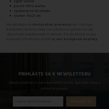
výplň vatelín
povrch 100% bavlna
vyrobené na Slovensku
rozmer: 14x21 cm
Nezabúdajte na
dostatočnú prevenciu
ani v kuchyni.
Kuchynské rukavice žaby vás ochránia a vyhnete sa tak
zbytočným popáleninám či úrazom. Pre skrášlenie svojej
kuchynky ich môžete použiť
aj ako kuchynské doplnky
.
PRIHLÁSTE SA K NEWSLETTERU
Získajte prehľad zo sveta bytového textilu, špeciálne zľavy a
jedinečné ponuky.