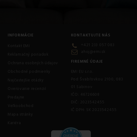
INFORMÁCIE
KONTAKTUJTE NÁS
+421 233 057 083
Kontakt EMI
ahoj@emi.sk
Reklamačný poriadok
FIREMNÉ ÚDAJE
Ochrana osobných údajov
Obchodné podmienky
EMI EU s.r.o.
Pod Švabľovkou 2100, 083
Najčastejšie otázky
01 Sabinov
Overovanie recenzií
IČO: 46726608
Predajne
DIČ: 2023542455
Veľkoobchod
IČ DPH: SK 2023542455
Mapa stránky
Kariéra