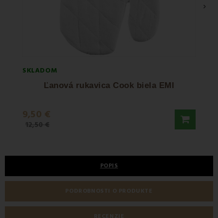
›
SKLADOM
SKLA
Ľanová rukavica Cook biela EMI
9,50 €
10,5
12,50 €
POPIS
PODROBNOSTI O PRODUKTE
RECENZIE