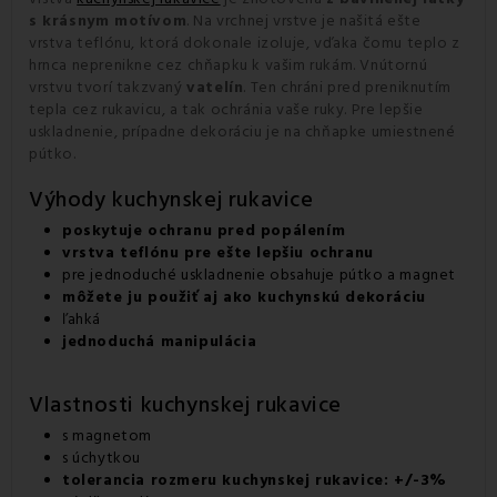
s krásnym motívom
. Na vrchnej vrstve je našitá ešte
vrstva teflónu, ktorá dokonale izoluje, vďaka čomu teplo z
hrnca neprenikne cez chňapku k vašim rukám. Vnútornú
vrstvu tvorí takzvaný
vatelín
. Ten chráni pred preniknutím
tepla cez rukavicu, a tak ochránia vaše ruky. Pre lepšie
uskladnenie, prípadne dekoráciu je na chňapke umiestnené
pútko.
Výhody kuchynskej rukavice
poskytuje ochranu pred popálením
vrstva teflónu pre ešte lepšiu ochranu
pre jednoduché uskladnenie obsahuje pútko a magnet
môžete ju použiť aj ako kuchynskú dekoráciu
ľahká
jednoduchá manipulácia
Vlastnosti kuchynskej rukavice
s magnetom
s úchytkou
tolerancia rozmeru kuchynskej rukavice: +/-3%