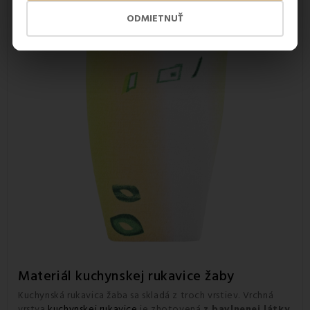
ODMIETNUŤ
Materiál kuchynskej rukavice žaby
Kuchynská rukavica žaba sa skladá z troch vrstiev. Vrchná
vrstva
kuchynskej rukavice
je zhotovená
z bavlnenej látky