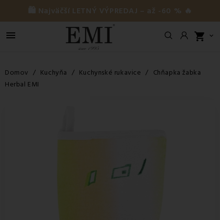
🛍️ Najväčší LETNÝ VÝPREDAJ – až -60 % 🔥

shopping_cart

Domov
Kuchyňa
Kuchynské rukavice
Chňapka žabka
Herbal EMI