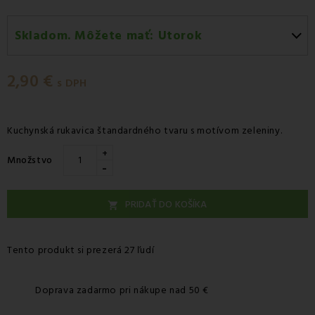
Skladom. Môžete mať:
Utorok
Utorok 11.08
-
Doručenie kuriérom GLS
2,90 €
Utorok 11.08
-
Vyzdvihnutie na predajni
s DPH
Utorok 11.08
-
Osobný odber v odbernom mieste
Packeta
Kuchynská rukavica štandardného tvaru s motívom zeleniny.
Utorok 11.08
-
Osobný odber v odbernom mieste GLS
+
Množstvo
-
Streda 12.08
-
Packeta doručenie kuriérom na adresu
PRIDAŤ DO KOŠÍKA

Tento produkt si prezerá 27 ľudí
Doprava zadarmo pri nákupe nad 50 €