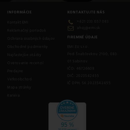
INFORMÁCIE
KONTAKTUJTE NÁS
+421 233 057 083
Kontakt EMI
ahoj@emi.sk
Reklamačný poriadok
FIREMNÉ ÚDAJE
Ochrana osobných údajov
Obchodné podmienky
EMI EU s.r.o.
Pod Švabľovkou 2100, 083
Najčastejšie otázky
01 Sabinov
Overovanie recenzií
IČO: 46726608
Predajne
DIČ: 2023542455
Veľkoobchod
IČ DPH: SK 2023542455
Mapa stránky
Kariéra