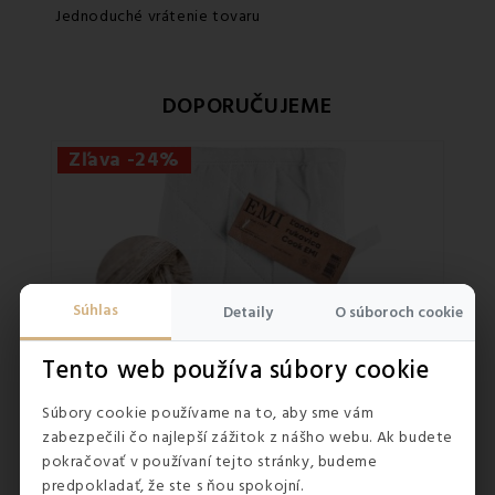
Jednoduché vrátenie tovaru
DOPORUČUJEME
Zľava -24%
Súhlas
Detaily
O súboroch cookie
Tento web používa súbory cookie
›
Súbory cookie používame na to, aby sme vám
zabezpečili čo najlepší zážitok z nášho webu. Ak budete
pokračovať v používaní tejto stránky, budeme
predpokladať, že ste s ňou spokojní.