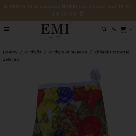
🔥 ZĽAVA 10 % s kódom HOT10 (pri nákupe nad 30 €) –
LEN DO 9.8. ⏰

shopping_cart

Domov
Kuchyňa
Kuchynské rukavice
Chňapka standard
zelenina