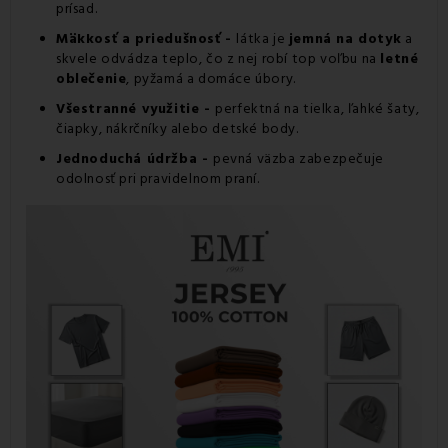
prísad.
Mäkkosť a priedušnosť -
látka je
jemná na dotyk
a
skvele odvádza teplo, čo z nej robí top voľbu na
letné
oblečenie
, pyžamá a domáce úbory.
Všestranné využitie -
perfektná na tielka, ľahké šaty,
čiapky, nákrčníky alebo detské body.
Jednoduchá údržba -
pevná väzba zabezpečuje
odolnosť pri pravidelnom praní.