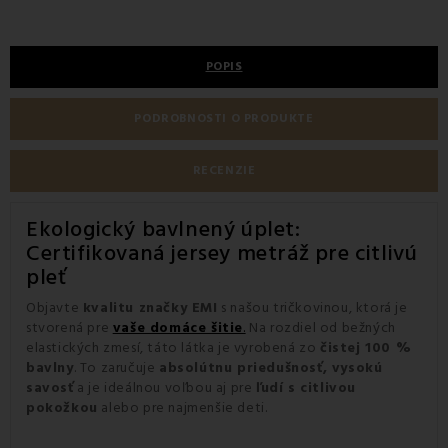
POPIS
PODROBNOSTI O PRODUKTE
RECENZIE
Ekologický bavlnený úplet:
Certifikovaná jersey metráž pre citlivú
pleť
Objavte
kvalitu značky EMI
s našou tričkovinou, ktorá je
stvorená pre
vaše domáce šitie
.
Na rozdiel od bežných
elastických zmesí, táto látka je vyrobená zo
čistej 100 %
bavlny
. To zaručuje
absolútnu priedušnosť, vysokú
savosť
a je ideálnou voľbou aj pre
ľudí s citlivou
pokožkou
alebo pre najmenšie deti.