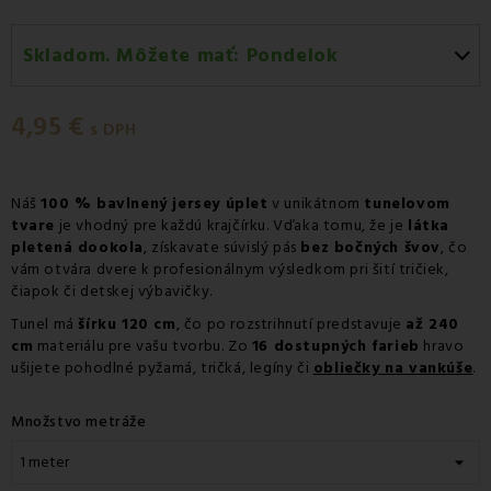
Skladom. Môžete mať:
Pondelok
Pondelok 10.08
-
Doručenie kuriérom GLS
4,95 €
Pondelok 10.08
-
Vyzdvihnutie na predajni
s DPH
Pondelok 10.08
-
Osobný odber v odbernom mieste
Packeta
Náš
100 % bavlnený jersey úplet
v unikátnom
tunelovom
tvare
Pondelok 10.08
je vhodný pre každú krajčírku. Vďaka tomu, že je
-
Osobný odber v odbernom mieste
látka
pletená dookola
, získavate súvislý pás
bez bočných švov
, čo
GLS
vám otvára dvere k profesionálnym výsledkom pri šití tričiek,
Utorok 11.08
-
Packeta doručenie kuriérom na adresu
čiapok či detskej výbavičky.
Tunel má
šírku 120 cm
, čo po rozstrihnutí predstavuje
až 240
cm
materiálu pre vašu tvorbu. Zo
16 dostupných farieb
hravo
ušijete pohodlné pyžamá, tričká, legíny či
obliečky na vankúše
.
Množstvo metráže