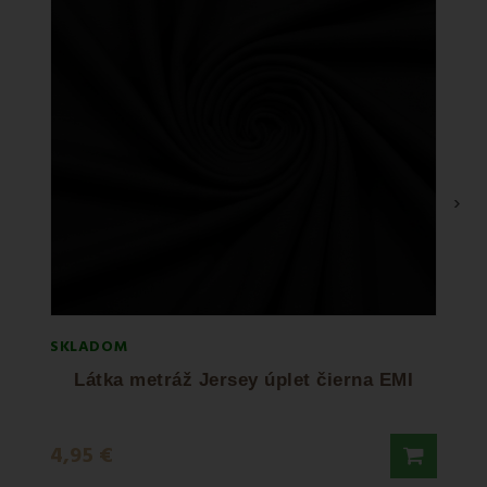
›
SKLADOM
SKLA
Látka metráž Jersey úplet čierna EMI
4,95 €
6,50