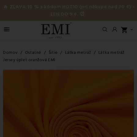
🔥 ZĽAVA 10 % s kódom HOT10 (pri nákupe nad 30 €) –
LEN DO 9.8. ⏰

shopping_cart

Domov
Ostatné
Šitie
Látka metráž
Látka metráž
Jersey úplet oranžová EMI