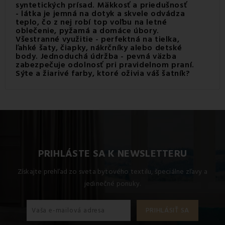
syntetických prísad. Mäkkosť a priedušnosť
- látka je jemná na dotyk a skvele odvádza
teplo, čo z nej robí top voľbu na letné
oblečenie, pyžamá a domáce úbory.
Všestranné využitie - perfektná na tielka,
ľahké šaty, čiapky, nákrčníky alebo detské
body. Jednoduchá údržba - pevná väzba
zabezpečuje odolnosť pri pravidelnom praní.
Sýte a žiarivé farby, ktoré oživia váš šatník?
Naša ponuka tričkoviny EMI nie je len o
kvalite
materiálu
, ale aj o vizuálnom zážitku. Vybrali sme pre vás
paletu
žiarivých farieb
, ktoré vnesú energiu do každého
vášho kreatívneho projektu.
PRIHLÁSTE SA K NEWSLETTERU
Získajte prehľad zo sveta bytového textilu, špeciálne zľavy a
jedinečné ponuky.