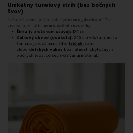
Unikátny tunelový strih (bez bočných
švov)
Naša tričkovina je špeciálne
pletená „dookola“
. To
znamená, že látka
nemá bočné rozstrihy
.
Šírka (v zloženom stave):
120 cm
Celkový obvod (dookola):
240 cm vďaka tomuto
formátu je ideálna na šitie
tričiek
, sukní
alebo
detských vakov
bez nutnosti zbytočných
bočných švov, čo šetrí váš čas aj materiál.