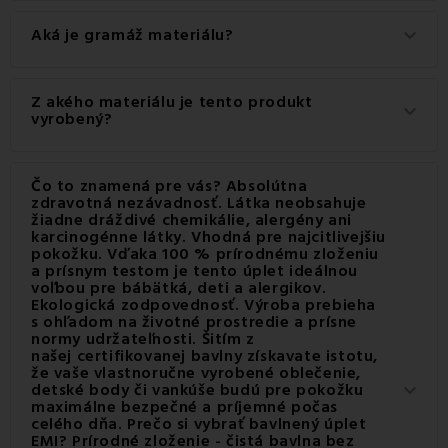
Aká je gramáž materiálu?
keyboard_arrow_down
Gramáž materiálu použitého pre tento produkt je 145
Z akého materiálu je tento produkt
keyboard_arrow_down
g/m2.
vyrobený?
Tento produkt je vyrobený z kvalitného materiálu: 100%
Čo to znamená pre vás? Absolútna
Bavlna.
zdravotná nezávadnosť. Látka neobsahuje
žiadne dráždivé chemikálie, alergény ani
karcinogénne látky. Vhodná pre najcitlivejšiu
pokožku. Vďaka 100 % prírodnému zloženiu
a prísnym testom je tento úplet ideálnou
voľbou pre bábätká, deti a alergikov.
Ekologická zodpovednosť. Výroba prebieha
s ohľadom na životné prostredie a prísne
normy udržateľnosti. Šitím z
našej certifikovanej bavlny získavate istotu,
že vaše vlastnoručne vyrobené oblečenie,
detské body či vankúše budú pre pokožku
keyboard_arrow_down
maximálne bezpečné a príjemné počas
celého dňa. Prečo si vybrať bavlnený úplet
EMI? Prírodné zloženie - čistá bavlna bez