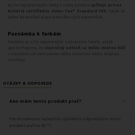
Aj tie najvýraznejšie farby v našej ponuke
spĺňajú prísne
kritériá certifikátu Oeko-Tex® Standard 100
, takže sú
úplne bezpečné aj pre pokožku tých najmenších.
Poznámka k farbám
Snažíme sa o čo najvernejšie zobrazenie farieb, avšak
upozorňujeme, že
skutočný odtieň sa môže mierne líšiť
v závislosti od nastavenia vášho monitora alebo displeja
telefónu.
OTÁZKY & ODPOVEDE
keyboard_arrow_down
Ako mám tento produkt prať?
Pre dosiahnutie najlepších výsledkov odporúčame tento
produkt prať na 60 °C.