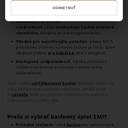
ODMIETNUŤ
Čo to znamená pre vás?
Absolútna zdravotná
nezávadnosť.
Látka
neobsahuje žiadne dráždivé
chemikálie
, alergény ani karcinogénne látky.
Vhodná pre najcitlivejšiu pokožku.
Vďaka 100 %
prírodnému zloženiu a prísnym testom je tento úplet
ideálnou voľbou
pre bábätká
, deti a alergikov.
Ekologická zodpovednosť.
Výroba prebieha s
ohľadom na životné prostredie a prísne normy
udržateľnosti.
Šitím z našej
certifikovanej bavlny
získavate istotu, že
vaše vlastnoručne vyrobené oblečenie, detské body
či
vankúše
budú pre pokožku maximálne bezpečné a
príjemné počas celého dňa.
Prečo si vybrať bavlnený úplet EMI?
Prírodné zloženie -
čistá
bavlna
bez syntetických