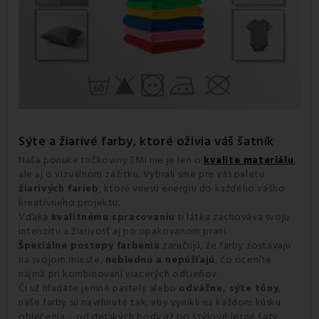
Sýte a žiarivé farby, ktoré oživia váš šatník
Naša ponuka tričkoviny EMI nie je len o
kvalite materiálu
,
ale aj o vizuálnom zážitku. Vybrali sme pre vás paletu
žiarivých farieb
, ktoré vnesú energiu do každého vášho
kreatívneho projektu.
Vďaka
kvalitnému spracovaniu
si látka zachováva svoju
intenzitu a žiarivosť aj po opakovanom praní.
Špeciálne postupy farbenia
zaručujú, že farby zostávajú
na svojom mieste,
neblednú a nepúšťajú
, čo oceníte
najmä pri kombinovaní viacerých odtieňov.
Či už hľadáte jemné pastely alebo
odvážne, sýte tóny
,
naše farby sú navrhnuté tak, aby vynikli na každom kúsku
oblečenia – od detských body až po štýlové letné šaty.