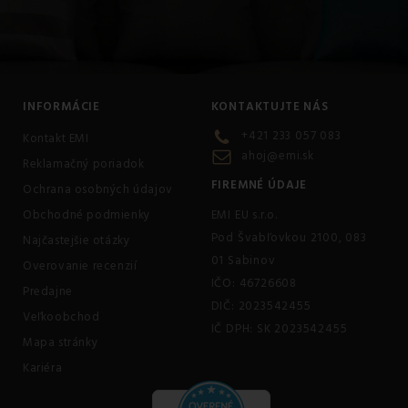
INFORMÁCIE
KONTAKTUJTE NÁS
+421 233 057 083
Kontakt EMI
ahoj@emi.sk
Reklamačný poriadok
FIREMNÉ ÚDAJE
Ochrana osobných údajov
Obchodné podmienky
EMI EU s.r.o.
Pod Švabľovkou 2100, 083
Najčastejšie otázky
01 Sabinov
Overovanie recenzií
IČO: 46726608
Predajne
DIČ: 2023542455
Veľkoobchod
IČ DPH: SK 2023542455
Mapa stránky
Kariéra