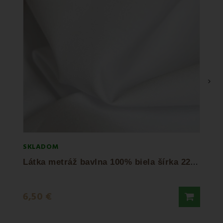
›
SKLADOM
SKLA
L
átka metráž bavlna 100% biela šírka 220 cm
Lá
6,50 €
4,95