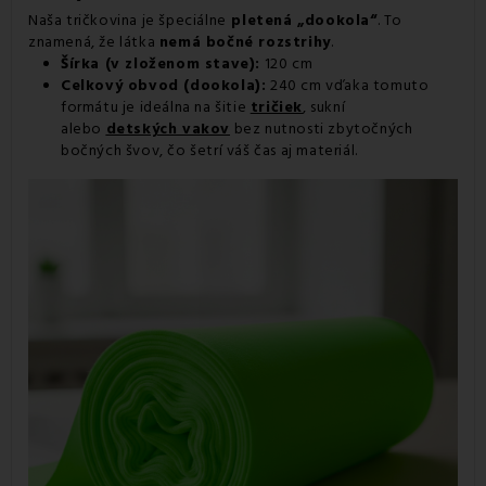
Naša tričkovina je špeciálne
pletená „dookola“
. To
znamená, že látka
nemá bočné rozstrihy
.
Šírka (v zloženom stave):
120 cm
Celkový obvod (dookola):
240 cm vďaka tomuto
formátu je ideálna na šitie
tričiek
, sukní
alebo
detských vakov
bez nutnosti zbytočných
bočných švov, čo šetrí váš čas aj materiál.