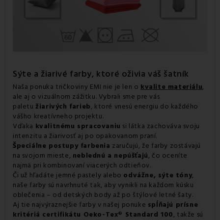
Sýte a žiarivé farby, ktoré oživia váš šatník
Naša ponuka tričkoviny EMI nie je len o
kvalite materiálu
,
ale aj o vizuálnom zážitku. Vybrali sme pre vás
paletu
žiarivých farieb
, ktoré vnesú energiu do každého
vášho kreatívneho projektu.
Vďaka
kvalitnému spracovaniu
si látka zachováva svoju
intenzitu a žiarivosť aj po opakovanom praní.
Špeciálne postupy farbenia
zaručujú, že farby zostávajú
na svojom mieste,
neblednú a nepúšťajú
, čo oceníte
najmä pri kombinovaní viacerých odtieňov.
Či už hľadáte jemné pastely alebo
odvážne, sýte tóny
,
naše farby sú navrhnuté tak, aby vynikli na každom kúsku
oblečenia – od detských body až po štýlové letné šaty.
Aj tie najvýraznejšie farby v našej ponuke
spĺňajú prísne
kritériá certifikátu Oeko-Tex® Standard 100
, takže sú