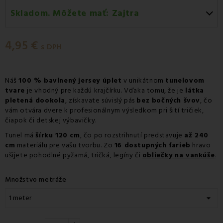
Skladom. Môžete mať:
Zajtra
Zajtra
-
Doručenie kuriérom GLS
4,95 €
Zajtra
-
Vyzdvihnutie na predajni
s DPH
Zajtra
-
Osobný odber v odbernom mieste Packeta
Zajtra
-
Osobný odber v odbernom mieste GLS
Náš
100 % bavlnený jersey úplet
v unikátnom
tunelovom
tvare
je vhodný pre každú krajčírku. Vďaka tomu, že je
látka
Streda 12.08
-
Packeta doručenie kuriérom na adresu
pletená dookola
, získavate súvislý pás
bez bočných švov
, čo
vám otvára dvere k profesionálnym výsledkom pri šití tričiek,
čiapok či detskej výbavičky.
Tunel má
šírku 120 cm
, čo po rozstrihnutí predstavuje
až 240
cm
materiálu pre vašu tvorbu. Zo
16 dostupných farieb
hravo
ušijete pohodlné pyžamá, tričká, legíny či
obliečky na vankúše
.
Množstvo metráže