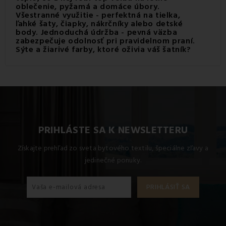
oblečenie, pyžamá a domáce úbory.
Všestranné využitie - perfektná na tielka,
ľahké šaty, čiapky, nákrčníky alebo detské
body. Jednoduchá údržba - pevná väzba
zabezpečuje odolnosť pri pravidelnom praní.
Sýte a žiarivé farby, ktoré oživia váš šatník?
Naša ponuka tričkoviny EMI nie je len o
kvalite
materiálu
, ale aj o vizuálnom zážitku. Vybrali sme pre vás
paletu
žiarivých farieb
, ktoré vnesú energiu do každého
vášho kreatívneho projektu.
PRIHLÁSTE SA K NEWSLETTERU
Získajte prehľad zo sveta bytového textilu, špeciálne zľavy a
jedinečné ponuky.