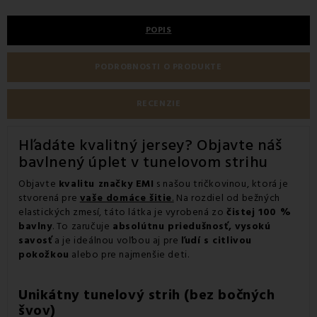
POPIS
PODROBNOSTI O PRODUKTE
RECENZIE
Hľadáte kvalitný jersey? Objavte náš
bavlnený
úplet v tunelovom strihu
Objavte
kvalitu značky EMI
s našou tričkovinou, ktorá je
stvorená pre
vaše domáce šitie
.
Na rozdiel od bežných
elastických zmesí, táto látka je vyrobená zo
čistej 100 %
bavlny
. To zaručuje
absolútnu priedušnosť, vysokú
savosť
a je ideálnou voľbou aj pre
ľudí s citlivou
pokožkou
alebo pre najmenšie deti.
Unikátny tunelový strih (bez bočných
švov)