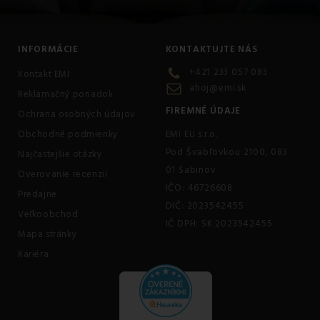
INFORMÁCIE
KONTAKTUJTE NÁS
+421 233 057 083
Kontakt EMI
ahoj@emi.sk
Reklamačný poriadok
FIREMNÉ ÚDAJE
Ochrana osobných údajov
Obchodné podmienky
EMI EU s.r.o.
Pod Švabľovkou 2100, 083
Najčastejšie otázky
01 Sabinov
Overovanie recenzií
IČO: 46726608
Predajne
DIČ: 2023542455
Veľkoobchod
IČ DPH: SK 2023542455
Mapa stránky
Kariéra