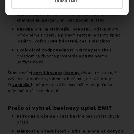
Čo to znamená pre vás?
ODMIETNUŤ
Absolútna zdravotná
nezávadnosť.
Látka
neobsahuje žiadne dráždivé
chemikálie
, alergény ani karcinogénne látky.
Vhodná pre najcitlivejšiu pokožku.
Vďaka 100 %
prírodnému zloženiu a prísnym testom je tento úplet
ideálnou voľbou
pre bábätká
, deti a alergikov.
Ekologická zodpovednosť.
Výroba prebieha s
ohľadom na životné prostredie a prísne normy
udržateľnosti.
Šitím z našej
certifikovanej bavlny
získavate istotu, že
vaše vlastnoručne vyrobené oblečenie, detské body
či
vankúše
budú pre pokožku maximálne bezpečné a
príjemné počas celého dňa.
Prečo si vybrať bavlnený úplet EMI?
Prírodné zloženie -
čistá
bavlna
bez syntetických
prísad.
Mäkkosť a priedušnosť -
látka je
jemná na dotyk
a