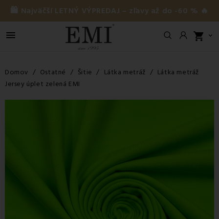
🛍️ Najväčší LETNÝ VÝPREDAJ – zľavy až do -60 % 🔥

shopping_cart

Domov
Ostatné
Šitie
Látka metráž
Látka metráž
Jersey úplet zelená EMI