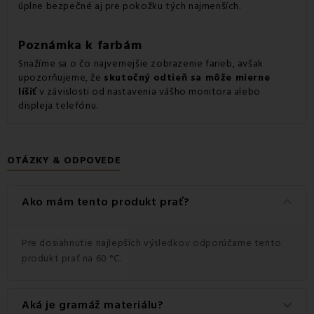
úplne bezpečné aj pre pokožku tých najmenších.
Poznámka k farbám
Snažíme sa o čo najvernejšie zobrazenie farieb, avšak
upozorňujeme, že
skutočný odtieň sa môže mierne
líšiť
v závislosti od nastavenia vášho monitora alebo
displeja telefónu.
OTÁZKY & ODPOVEDE
keyboard_arrow_down
Ako mám tento produkt prať?
Pre dosiahnutie najlepších výsledkov odporúčame tento
produkt prať na 60 °C.
Aká je gramáž materiálu?
keyboard_arrow_down