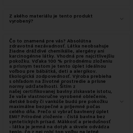
Gramáž materiálu použitého pre tento produkt je 145
Z akého materiálu je tento produkt
keyboard_arrow_down
g/m2.
vyrobený?
Tento produkt je vyrobený z kvalitného materiálu: 100%
Čo to znamená pre vás? Absolútna
Bavlna.
zdravotná nezávadnosť. Látka neobsahuje
žiadne dráždivé chemikálie, alergény ani
karcinogénne látky. Vhodná pre najcitlivejšiu
pokožku. Vďaka 100 % prírodnému zloženiu
a prísnym testom je tento úplet ideálnou
voľbou pre bábätká, deti a alergikov.
Ekologická zodpovednosť. Výroba prebieha
s ohľadom na životné prostredie a prísne
normy udržateľnosti. Šitím z
našej certifikovanej bavlny získavate istotu,
že vaše vlastnoručne vyrobené oblečenie,
detské body či vankúše budú pre pokožku
keyboard_arrow_down
maximálne bezpečné a príjemné počas
celého dňa. Prečo si vybrať bavlnený úplet
EMI? Prírodné zloženie - čistá bavlna bez
syntetických prísad. Mäkkosť a priedušnosť
- látka je jemná na dotyk a skvele odvádza
teplo, čo z nej robí top voľbu na letné