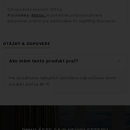
Ortopedická nosnosť: 130 kg
Poznámka:
Matrac
je potrebné počas používania
pravidelne otáčať pre zachovanie čo najdlhšej životnosti.
OTÁZKY & ODPOVEDE
keyboard_arrow_down
Ako mám tento produkt prať?
Pre dosiahnutie najlepších výsledkov odporúčame tento
produkt prať na 60 °C.