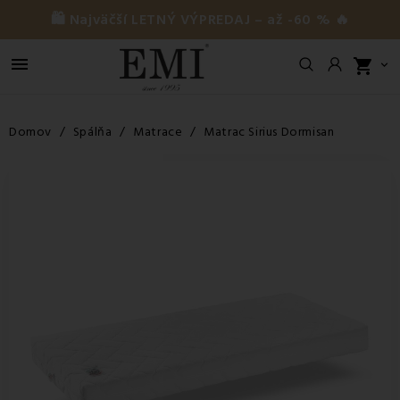
🛍️ Najväčší LETNÝ VÝPREDAJ – až -60 % 🔥

shopping_cart

Domov
Spálňa
Matrace
Matrac Sirius Dormisan