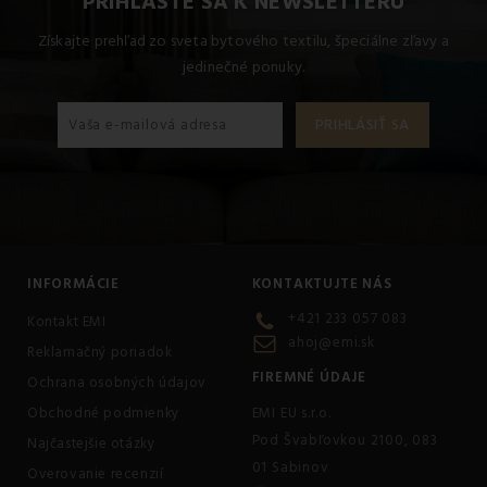
PRIHLÁSTE SA K NEWSLETTERU
Získajte prehľad zo sveta bytového textilu, špeciálne zľavy a
jedinečné ponuky.
INFORMÁCIE
KONTAKTUJTE NÁS
+421 233 057 083
Kontakt EMI
ahoj@emi.sk
Reklamačný poriadok
FIREMNÉ ÚDAJE
Ochrana osobných údajov
Obchodné podmienky
EMI EU s.r.o.
Pod Švabľovkou 2100, 083
Najčastejšie otázky
01 Sabinov
Overovanie recenzií