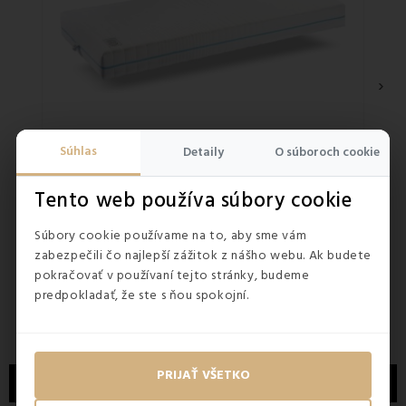
›
Súhlas
Detaily
O súboroch cookie
Tento web používa súbory cookie
SKLADOM
SKLA
5
(1x)
Matrac Fenix Dormisan
Súbory cookie používame na to, aby sme vám
zabezpečili čo najlepší zážitok z nášho webu. Ak budete
pokračovať v používaní tejto stránky, budeme
315,50 €
265,
predpokladať, že ste s ňou spokojní.
PRIJAŤ VŠETKO
POPIS