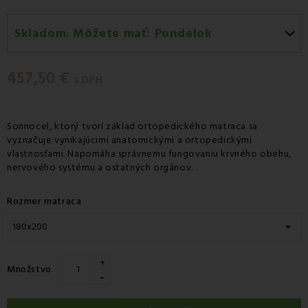
Skladom. Môžete mať:
Pondelok
Pondelok 10.08
-
Doručenie kuriérom GLS
457,50 €
Pondelok 10.08
-
Vyzdvihnutie na predajni
s DPH
Utorok 11.08
-
Packeta doručenie kuriérom na adresu
Sonnocel, ktorý tvorí základ ortopedického matraca sa
vyznačuje vynikajúcimi anatomickými a ortopedickými
vlastnosťami. Napomáha správnemu fungovaniu krvného obehu,
nervového systému a ostatných orgánov.
Rozmer matraca
+
Množstvo
-