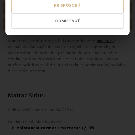
PRISPÔSOBIŤ
PODROBNOSTI O PRODUKTE
ODMIETNUŤ
RECENZIE
Sonnocel, ktorý tvorí základ ortopedického
matraca
sa
vyznačuje vynikajúcimi anatomickými a ortopedickými
vlastnosťami. Napomáha správnemu fungovaniu krvného
obehu, nervového systému a ostatných orgánov. Matrac
možno polohovať až do 90°. Obsahuje odnímateľný poťah s
plastickým vzorom.
Matrac
Sirius:
Celková výška matraca : 14 / 15 cm
Odnímateľný, plastický poťah
tolerancia rozmeru matraca: +/-3%