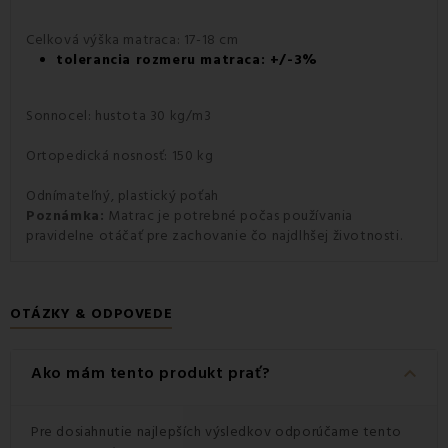
Celková výška matraca: 17-18 cm
tolerancia rozmeru matraca: +/-3%
Sonnocel: hustota 30 kg/m3
Ortopedická nosnosť: 150 kg
Odnímateľný, plastický poťah
Poznámka:
Matrac je potrebné počas používania
pravidelne otáčať pre zachovanie čo najdlhšej životnosti.
OTÁZKY & ODPOVEDE
keyboard_arrow_down
Ako mám tento produkt prať?
Pre dosiahnutie najlepších výsledkov odporúčame tento