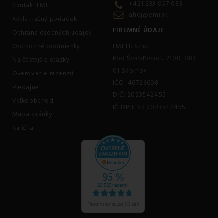
+421 233 057 083
Kontakt EMI
ahoj@emi.sk
Reklamačný poriadok
FIREMNÉ ÚDAJE
Ochrana osobných údajov
Obchodné podmienky
EMI EU s.r.o.
Pod Švabľovkou 2100, 083
Najčastejšie otázky
01 Sabinov
Overovanie recenzií
IČO: 46726608
Predajne
DIČ: 2023542455
Veľkoobchod
IČ DPH: SK 2023542455
Mapa stránky
Kariéra