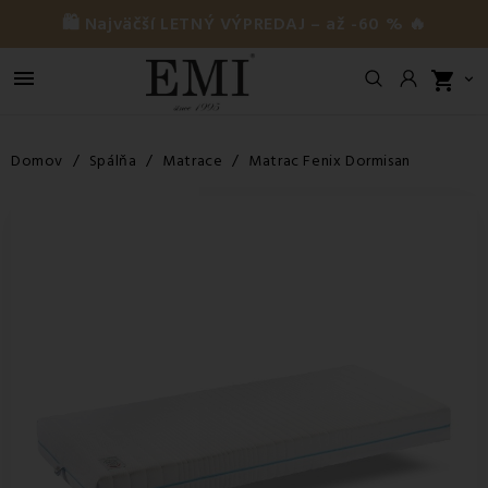
🛍️ Najväčší LETNÝ VÝPREDAJ – až -60 % 🔥

shopping_cart

Domov
Spálňa
Matrace
Matrac Fenix Dormisan