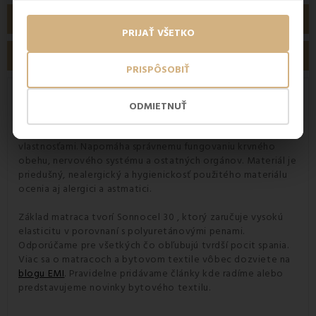
PODROBNOSTI O PRODUKTE
PRIJAŤ VŠETKO
RECENZIE
PRISPÔSOBIŤ
Matrac Fenix Dormisan
ODMIETNUŤ
Sonnocel
, ktorý tvorí základ ortopedického
matraca
sa
vyznačuje vynikajúcimi anatomickými a ortopedickými
vlastnosťami. Napomáha správnemu fungovaniu krvného
obehu, nervového systému a ostatných orgánov. Materiál je
priedušný, nealergický a hygienickosť použitého materiálu
ocenia aj alergici a astmatici.
Základ matraca tvorí Sonnocel 30 , ktorý zaručuje vysokú
elasticitu v porovnaní s polyuretánovými penami.
Odporúčame pre všetkých čo obľubujú tvrdší pocit spania.
Viac sa o matracoch a bytovom textile vôbec dozviete na
blogu EMI
. Pravidelne pridávame články kde radíme alebo
predstavujeme novinky bytového textilu.