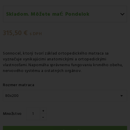
Skladom. Môžete mať:
Pondelok
Pondelok 10.08
-
Doručenie kuriérom GLS
315,50 €
Pondelok 10.08
-
Vyzdvihnutie na predajni
s DPH
Utorok 11.08
-
Packeta doručenie kuriérom na adresu
Sonnocel, ktorý tvorí základ ortopedického matraca sa
vyznačuje vynikajúcimi anatomickými a ortopedickými
vlastnosťami. Napomáha správnemu fungovaniu krvného obehu,
nervového systému a ostatných orgánov.
Rozmer matraca
+
Množstvo
-